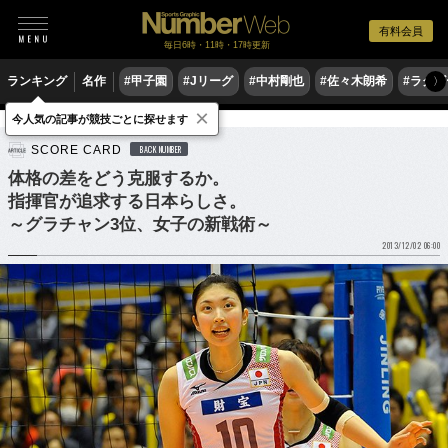
有料会員
毎日6時・11時・17時更新
ランキング
名作
#甲子園
#Jリーグ
#中村剛也
#佐々木朗希
#ラグ
〉
×
今人気の記事が競技ごとに探せます
バレーボール
SCORE CARD
BACK NUMBER
体格の差をどう克服するか。
指揮官が追求する日本らしさ。
～グラチャン3位、女子の新戦術～
2013/12/02 06:00