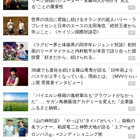
リーグ屈指のシューター・安藤周人が明かす“見え
る”ことの重要性
PR
世界の頂点に君臨し続けるオランダの超人ハリー・ラ
ブレイセンと日本のエースの太田海也「絶対王者から
学ぶこと」《ケイリン国際対談②》
PR
《ラグビー界と体操界の同学年レジェンド対談》初対
面のリーチマイケルと内村航平が本音で語り合った競
技愛「好きだから、続けられる」
PR
38歳でも進化を続ける篠山竜青が語る「10年前より
バスケが上手くなっている」理由とは。［MVVりらい
ぶ賞 受賞者インタビュー］
PR
「バイエルン移籍の逸材輩出も“グラウンドがなかっ
た”…」サガン鳥栖最強アカデミーを変えた『企業版
ふるさと納税』
PR
《山の神対談》「やっぱり“タイパ”がいい！」箱根の
名ランナー、柏原竜二と神野大地が語る「エアー
サ
®
ロンパス
」×コンディショニング術
®
PR