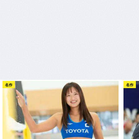
名作
名作