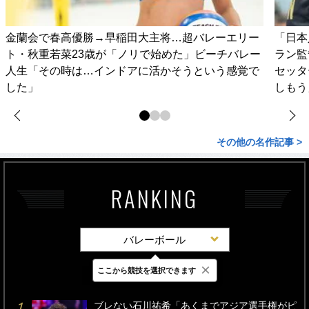
金蘭会で春高優勝→早稲田大主将…超バレーエリー
「日本
ト・秋重若菜23歳が「ノリで始めた」ビーチバレー
ラン監
人生「その時は…インドアに活かそうという感覚で
セッタ
した」
しもう
その他の名作記事 >
RANKING
バレーボール
×
ここから競技を選択できます
最新
24時間
週間
ブレない石川祐希「あくまでアジア選手権がピ