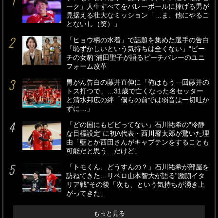
ーク」人生すべてをバレーボールに捧げる男が
見据える壮大なミッション「…ま、他にやるこ
とないし（笑）」
「ヒョウ柄の水着」で話題を集めた選手の告白
「恥ずかしいという気持ちは全くない」“ビー
チの女豹”浦田聖子が語るビーチバレーのユニ
フォーム改革
胃がん告白の藤井直伸に「俺はもう一回藤井の
トス打つで」…31歳で亡くなった名セッター
と清水邦広の絆「僕らの前では弱音は一切吐か
ずに…」
「どの国にもビビってない」石川祐希の“冷静
な目標設定”に初A代表・西川馨太郎が驚いた理
由「藍とか西田さんがキャプテンをすることも
可能だと思う…だけど」
「トモくん、どうすんの？」石川祐希が部屋を
訪ねてきた…リベロ山本智大が語る”激闘イタ
リア戦”その後「次も、という気持ちが湧き上
がってきた」
もっと見る