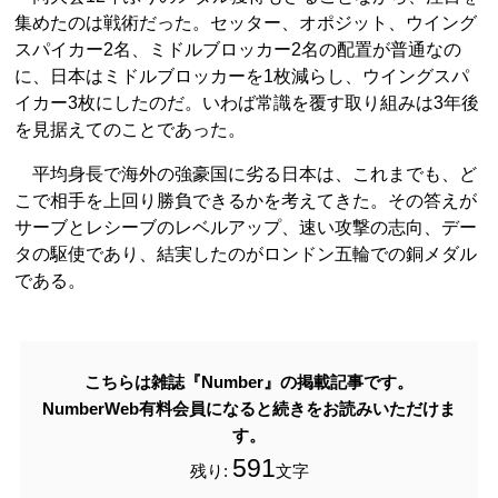
集めたのは戦術だった。セッター、オポジット、ウイング
スパイカー2名、ミドルブロッカー2名の配置が普通なの
に、日本はミドルブロッカーを1枚減らし、ウイングスパ
イカー3枚にしたのだ。いわば常識を覆す取り組みは3年後
を見据えてのことであった。
平均身長で海外の強豪国に劣る日本は、これまでも、ど
こで相手を上回り勝負できるかを考えてきた。その答えが
サーブとレシーブのレベルアップ、速い攻撃の志向、デー
タの駆使であり、結実したのがロンドン五輪での銅メダル
である。
こちらは雑誌『Number』の掲載記事です。
NumberWeb有料会員になると続きをお読みいただけま
す。
591
残り:
文字