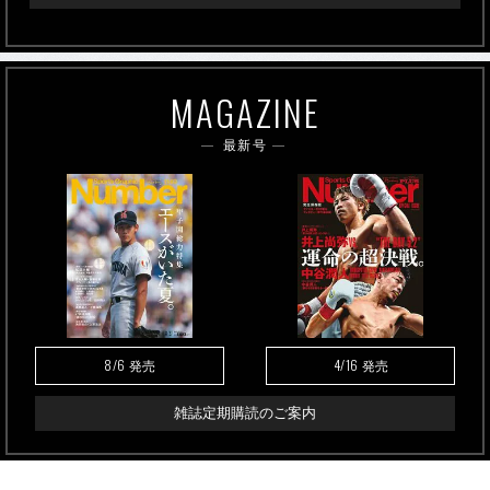
MAGAZINE
最新号
8/6
4/16
発売
発売
雑誌定期購読のご案内