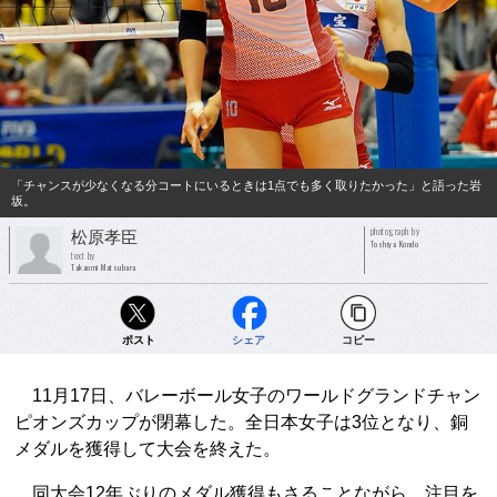
「チャンスが少なくなる分コートにいるときは1点でも多く取りたかった」と語った岩
坂。
photograph by
松原孝臣
Toshiya Kondo
text by
Takaomi Matsubara
ポスト
シェア
コピー
11月17日、バレーボール女子のワールドグランドチャン
ピオンズカップが閉幕した。全日本女子は3位となり、銅
メダルを獲得して大会を終えた。
同大会12年ぶりのメダル獲得もさることながら、注目を