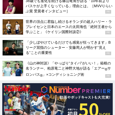
38歳でも進化を続ける篠山竜青が語る「10年前より
バスケが上手くなっている」理由とは。［MVVりらい
ぶ賞 受賞者インタビュー］
PR
世界の頂点に君臨し続けるオランダの超人ハリー・ラ
ブレイセンと日本のエースの太田海也「絶対王者から
学ぶこと」《ケイリン国際対談②》
PR
「少しぼやけているだけでも感覚が狂ってきます」B
リーグ屈指のシューター・安藤周人が明かす“見え
る”ことの重要性
PR
《山の神対談》「やっぱり“タイパ”がいい！」箱根の
名ランナー、柏原竜二と神野大地が語る「エアー
サ
®
ロンパス
」×コンディショニング術
®
PR