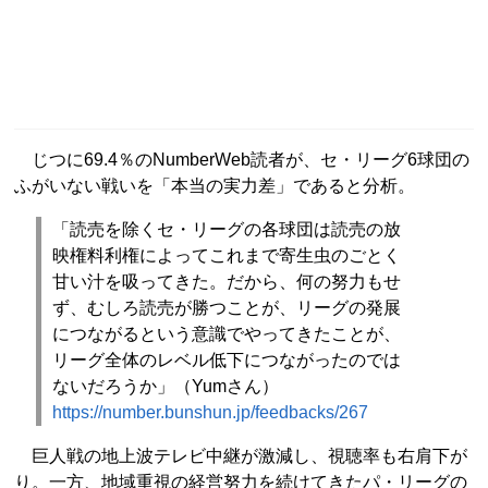
じつに69.4％のNumberWeb読者が、セ・リーグ6球団の
ふがいない戦いを「本当の実力差」であると分析。
「読売を除くセ・リーグの各球団は読売の放
映権料利権によってこれまで寄生虫のごとく
甘い汁を吸ってきた。だから、何の努力もせ
ず、むしろ読売が勝つことが、リーグの発展
につながるという意識でやってきたことが、
リーグ全体のレベル低下につながったのでは
ないだろうか」（Yumさん）
https://number.bunshun.jp/feedbacks/267
巨人戦の地上波テレビ中継が激減し、視聴率も右肩下が
り。一方、地域重視の経営努力を続けてきたパ・リーグの