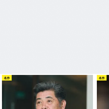
名作
名作