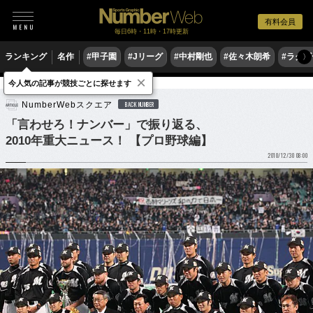
有料会員
毎日6時・11時・17時更新
ランキング
名作
#甲子園
#Jリーグ
#中村剛也
#佐々木朗希
#ラグ
〉
×
今人気の記事が競技ごとに探せます
野球
プロ野球
NumberWebスクエア
BACK NUMBER
「言わせろ！ナンバー」で振り返る、
2010年重大ニュース！ 【プロ野球編】
2010/12/30 08:00