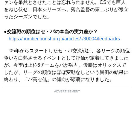
ァンを呆然とさせたことは忘れられません。CSでも巨人
をねじ伏せ、日本シリーズへ。落合監督の策士ぶりが際立
ったシーズンでした。
●交流戦の順位はセ・パの本当の実力差か？
https://number.bunshun.jp/articles/-/30004/feedbacks
'05年からスタートしたセ・パ交流戦は、各リーグの順位
争いを白熱させるイベントとして評価が定着してきました
が、今季は上位6チームをパが独占。優勝はオリックスで
したが、リーグの順位はほぼ変動なしという異例の結果に
終わり、「パ高セ低」の傾向が顕著になりました。
ADVERTISEMENT