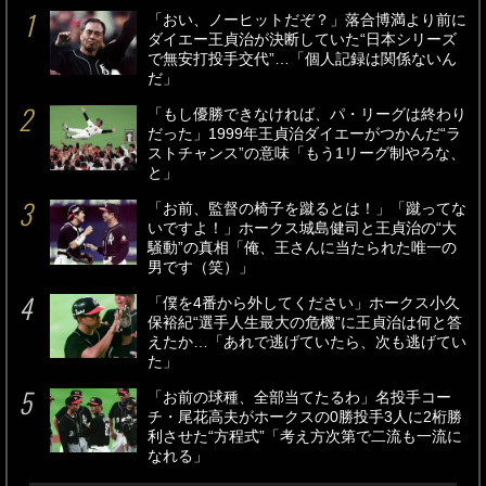
「おい、ノーヒットだぞ？」落合博満より前に
ダイエー王貞治が決断していた“日本シリーズ
で無安打投手交代”…「個人記録は関係ないん
だ」
「もし優勝できなければ、パ・リーグは終わり
だった」1999年王貞治ダイエーがつかんだ“ラ
ストチャンス”の意味「もう1リーグ制やろな、
と」
「お前、監督の椅子を蹴るとは！」「蹴ってな
いですよ！」ホークス城島健司と王貞治の“大
騒動”の真相「俺、王さんに当たられた唯一の
男です（笑）」
「僕を4番から外してください」ホークス小久
保裕紀“選手人生最大の危機”に王貞治は何と答
えたか…「あれで逃げていたら、次も逃げてい
た」
「お前の球種、全部当てたるわ」名投手コー
チ・尾花高夫がホークスの0勝投手3人に2桁勝
利させた“方程式”「考え方次第で二流も一流に
なれる」