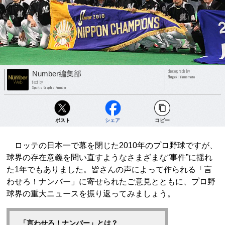
photograph by
Number編集部
Shigeki Yamamoto
text by
Sports Graphic Number
ポスト
シェア
コピー
ロッテの日本一で幕を閉じた2010年のプロ野球ですが、
球界の存在意義を問い直すようなさまざまな“事件”に揺れ
た1年でもありました。皆さんの声によって作られる「言
わせろ！ナンバー」に寄せられたご意見とともに、プロ野
球界の重大ニュースを振り返ってみましょう。
「言わせろ！ナンバー」とは？