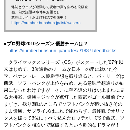
雑誌とウェブが連動して読者の声を集める投稿企
画。旬の話題や事件をお題とし、
意見はサイトおよび雑誌で発表中！
https://number.bunshun.jp/list/iwasero
●プロ野球2010シーズン 優勝チームは？
https://number.bunshun.jp/articles/-/18371/feedbacks
クライマックスシリーズ（CS）がスタートした'07年以
来はじめて、3位通過のチームが日本一の座に就いた今
季。ペナントレース優勝予想を振り返ると、パ・リーグは
西武、ソフトバンクが上位を占め、ある意味予想通りの結
果になったわけですが、そこに至る道のりは史上まれに見
る大接戦。優勝マジックが点灯した西武がゴール目前でつ
まずき、残り3戦のところでソフトバンクが追い抜きその
まま優勝。サプライズはこれで終わらず、最終戦でオリッ
クスを破って3位にすべり込んだロッテが、CSで西武、ソ
フトバンクを相次いで撃破するという劇的なドラマが！