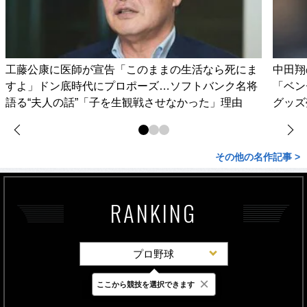
工藤公康に医師が宣告「このままの生活なら死にま
中田翔
すよ」ドン底時代にプロポーズ…ソフトバンク名将
「ベン
語る“夫人の話”「子を生観戦させなかった」理由
グッズ
その他の名作記事 >
RANKING
プロ野球
×
ここから競技を選択できます
最新
24時間
週間