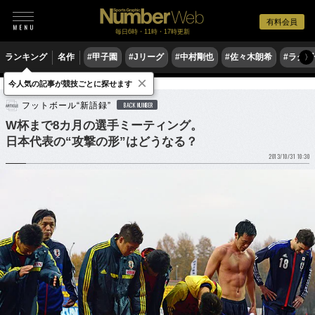
有料会員
毎日6時・11時・17時更新
ランキング
名作
#甲子園
#Jリーグ
#中村剛也
#佐々木朗希
#ラグ
〉
×
今人気の記事が競技ごとに探せます
サッカー
サッカー日本代表
フットボール“新語録”
BACK NUMBER
W杯まで8カ月の選手ミーティング。
日本代表の“攻撃の形”はどうなる？
2013/10/31 10:30