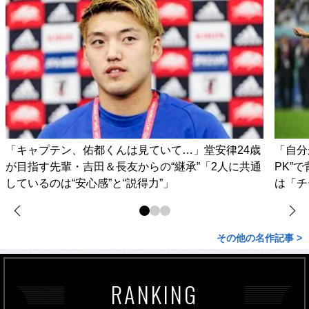
「キャプテン、佑都くんは見ていて…」堂安律24歳
「自分
が目指す先輩・吉田＆長友からの“継承”「2人に共通
PK”
しているのは“安心感”と“説得力”」
は「チ
その他の名作記事 >
RANKING