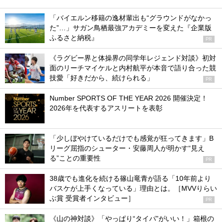
「バイエルン移籍の逸材輩出も“グラウンドがなかっ
た”…」サガン鳥栖最強アカデミーを変えた『企業版
ふるさと納税』
PR
《ラグビー界と体操界の同学年レジェンド対談》初対
面のリーチマイケルと内村航平が本音で語り合った競
技愛「好きだから、続けられる」
PR
Number SPORTS OF THE YEAR 2026 開催決定！
2026年を代表するアスリートを表彰
「少しぼやけているだけでも感覚が狂ってきます」B
リーグ屈指のシューター・安藤周人が明かす“見え
る”ことの重要性
PR
38歳でも進化を続ける篠山竜青が語る「10年前より
バスケが上手くなっている」理由とは。［MVVりらい
ぶ賞 受賞者インタビュー］
PR
《山の神対談》「やっぱり“タイパ”がいい！」箱根の