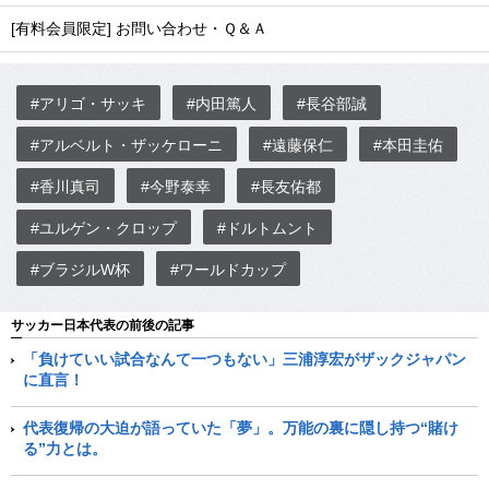
[有料会員限定] お問い合わせ・Ｑ＆Ａ
#アリゴ・サッキ
#内田篤人
#長谷部誠
#アルベルト・ザッケローニ
#遠藤保仁
#本田圭佑
#香川真司
#今野泰幸
#長友佑都
#ユルゲン・クロップ
#ドルトムント
#ブラジルW杯
#ワールドカップ
サッカー日本代表の前後の記事
「負けていい試合なんて一つもない」三浦淳宏がザックジャパン
に直言！
代表復帰の大迫が語っていた「夢」。万能の裏に隠し持つ“賭け
る”力とは。