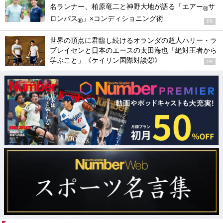
名ランナー、柏原竜二と神野大地が語る「エアー
サ
®
ロンパス
」×コンディショニング術
®
PR
世界の頂点に君臨し続けるオランダの超人ハリー・ラ
ブレイセンと日本のエースの太田海也「絶対王者から
学ぶこと」《ケイリン国際対談②》
PR