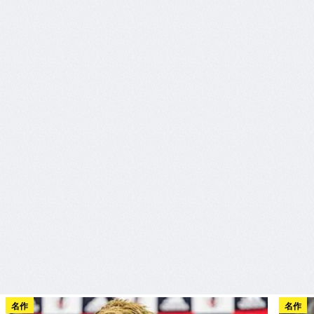
名作
名作