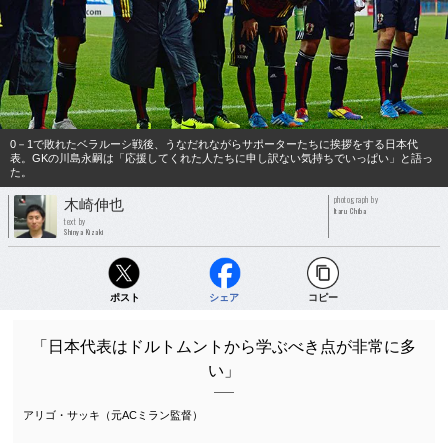
0－1で敗れたベラルーシ戦後、うなだれながらサポーターたちに挨拶をする日本代
表。GKの川島永嗣は「応援してくれた人たちに申し訳ない気持ちでいっぱい」と語っ
た。
photograph by
木崎伸也
Itaru Chiba
text by
Shinya Kizaki
ポスト
シェア
コピー
「日本代表はドルトムントから学ぶべき点が非常に多
い」
アリゴ・サッキ（元ACミラン監督）