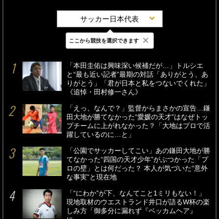
サッカー日本代表
×
ここから競技を選択できます
最新
24時間
週間
「本田圭佑は興味深い候補だが…」トルシエ
と“最も近い記者”最期の対話「ありがとう、あ
りがとう」「君が日本と私をつないでくれた」
《追悼・田村修一さん》
「えっ、なんで？」監督からまさかの宣告…鎌
田大地が勝てなかった“愛媛の天才”はなぜトッ
プチームに上がれなかった？「大地はプロで活
躍しているのに…と」
「公園でサッカーしてこい」あの鎌田大地が勝
てなかった“四国の天才少年”がぶつかった「プ
ロの壁」とは何だった？ 本人が気づいた“意外
な事実”と現在地
「“にわか”が下、なんてこと1ミリもない！」
現地取材のウエストランド井口が語るW杯の楽
しみ方「御多分に漏れず『ベッカムヘア』