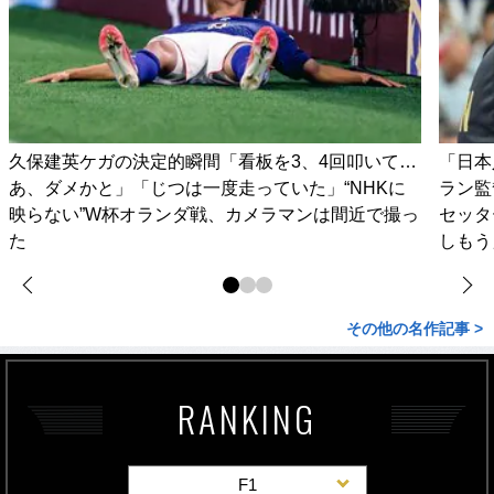
久保建英ケガの決定的瞬間「看板を3、4回叩いて…
「日本
あ、ダメかと」「じつは一度走っていた」“NHKに
ラン監
映らない”W杯オランダ戦、カメラマンは間近で撮っ
セッタ
た
しもう
その他の名作記事 >
RANKING
F1