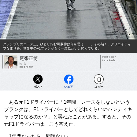
グランプリのコース上、ひとり佇む可夢偉は何を思う――。その熱く、クリエイティ
ブな走りを、世界中のF1ファンがもう一度見たいと願っている。
photograph by
尾張正博
Hiroshi Kaneko
text by
Masahiro Owari
ポスト
シェア
コピー
ある元F1ドライバーに「1年間、レースをしないという
ブランクは、F1ドライバーとしてどれくらいのハンディキ
ャップになるのか？」と尋ねたことがある。すると、その
元F1ドライバーは、こう答えた。
「1年間だったら、問題ない」