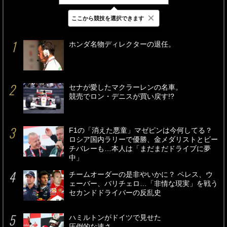
×
ここから競技を選択できます
最新
24時間
週間
ホンダ名物ディレクターの退任。
セナが愛したマクラーレンの名車。
競売でロン・デニスが買い戻す!?
F1の「消えた悪童」マゼピンは今何してる？
ロシア国内ラリーで優勝、金メダリストとビー
チバレーも…本人は「まだまだドライブに夢
中」
チームオーダーの是非やいかに？ ペレス、ウ
ェーバー、バリチェロ…「非情な現実」を戦う
セカンドドライバーの反乱史
ハミルトンがドイツで見せた
圧倒的な速さ。