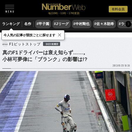
有料会員
毎日6時・11時・17時更新
ランキング
名作
#甲子園
#Jリーグ
#中村剛也
#佐々木朗希
#ラグ
〉
×
今人気の記事が競技ごとに探せます
モータースポーツ
F1
F1ピットストップ
BACK NUMBER
真のF1ドライバーは衰え知らず……。
小林可夢偉に「ブランク」の影響は!?
2013/01/25 10:30