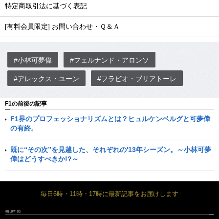
特定商取引法に基づく表記
[有料会員限定] お問い合わせ・Ｑ＆Ａ
#小林可夢偉
#フェルナンド・アロンソ
#アレックス・ユーン
#フラビオ・ブリアトーレ
F1の前後の記事
F1界のプロフェッショナリズムとは？ヒュルケンベルグと可夢偉
の有終。
既に“その次”を見越した、それぞれの'13年シーズン。～小林可夢
偉はどうすべきか!?～
毎日6時・11時・17時に最新記事をお届けします
FOLLOW US