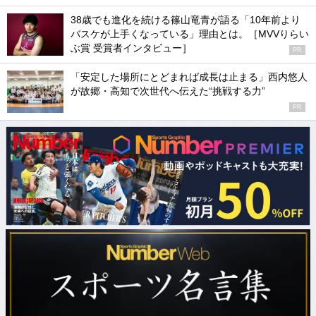
38歳でも進化を続ける篠山竜青が語る「10年前より
バスケが上手くなっている」理由とは。［MVVりらい
ぶ賞 受賞者インタビュー］
PR
「安定した場所にとどまれば成長は止まる」西内悠人
が故郷・高知で次世代へ伝えた“挑戦する力”
PR