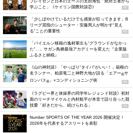
ブレイセンと日本のエースの太田海也「絶対王者から
学ぶこと」《ケイリン国際対談②》
PR
「少しぼやけているだけでも感覚が狂ってきます」B
リーグ屈指のシューター・安藤周人が明かす“見え
る”ことの重要性
PR
「バイエルン移籍の逸材輩出も“グラウンドがなかっ
た”…」サガン鳥栖最強アカデミーを変えた『企業版
ふるさと納税』
PR
《山の神対談》「やっぱり“タイパ”がいい！」箱根の
名ランナー、柏原竜二と神野大地が語る「エアー
サ
®
ロンパス
」×コンディショニング術
®
PR
《ラグビー界と体操界の同学年レジェンド対談》初対
面のリーチマイケルと内村航平が本音で語り合った競
技愛「好きだから、続けられる」
PR
Number SPORTS OF THE YEAR 2026 開催決定！
2026年を代表するアスリートを表彰