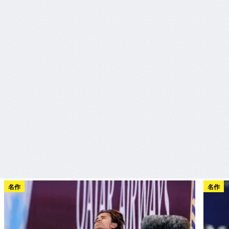
名作
名作