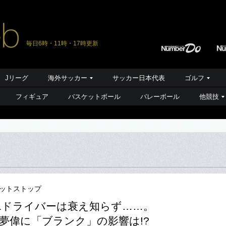
毎日6時・11時・17時更新
Jリーグ
海外サッカー
サッカー日本代表
ゴルフ
フィギュア
バスケットボール
バレーボール
他競技
ピットストップ
1ドライバーは衰え知らず……。
夢偉に「ブランク」の影響は!?