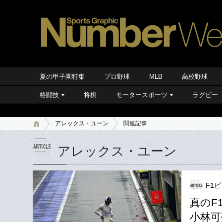
夏の甲子園特集
プロ野球
MLB
高校野球
格闘技
将棋
モータースポーツ
ラグビー
アレックス・ユーン
関連記事
アレックス・ユーン
F1
真のF
小林可