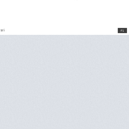
ari
F1