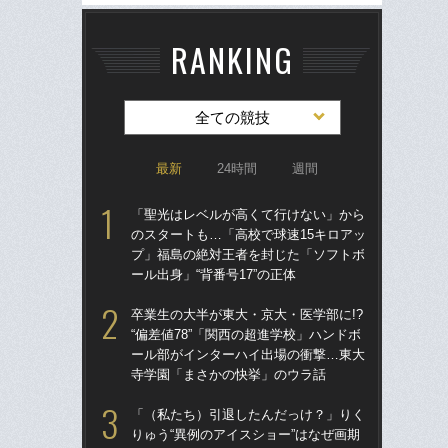
RANKING
全ての競技
最新
24時間
週間
「聖光はレベルが高くて行けない」から
「
のスタートも…「高校で球速15キロアッ
のス
プ」福島の絶対王者を封じた「ソフトボ
プ
ール出身」“背番号17”の正体
ール
卒業生の大半が東大・京大・医学部に!?
ド
“偏差値78”「関西の超進学校」ハンドボ
翔平
ール部がインターハイ出場の衝撃…東大
も…
寺学園「まさかの快挙」のウラ話
サ
「（私たち）引退したんだっけ？」りく
卒業
りゅう“異例のアイスショー”はなぜ画期
“偏