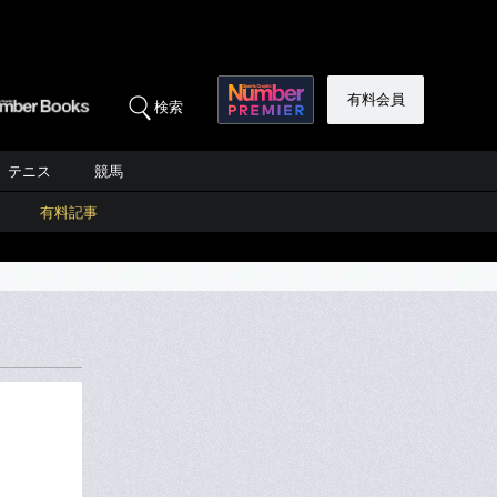
有料会員
検索
テニス
競馬
有料記事