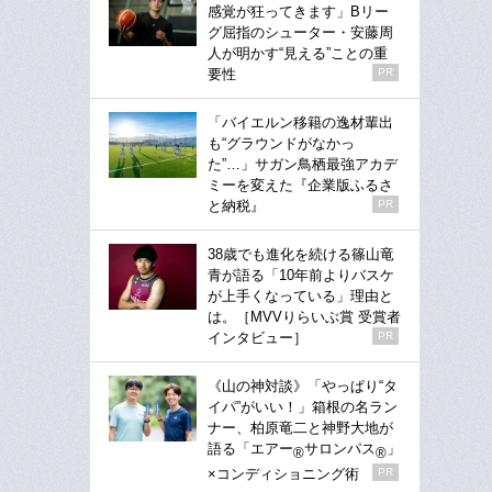
感覚が狂ってきます」Bリー
グ屈指のシューター・安藤周
人が明かす“見える”ことの重
要性
PR
「バイエルン移籍の逸材輩出
も“グラウンドがなかっ
た”…」サガン鳥栖最強アカデ
ミーを変えた『企業版ふるさ
と納税』
PR
38歳でも進化を続ける篠山竜
青が語る「10年前よりバスケ
が上手くなっている」理由と
は。［MVVりらいぶ賞 受賞者
インタビュー］
PR
《山の神対談》「やっぱり“タ
イパ”がいい！」箱根の名ラン
ナー、柏原竜二と神野大地が
語る「エアー
サロンパス
」
®
®
×コンディショニング術
PR