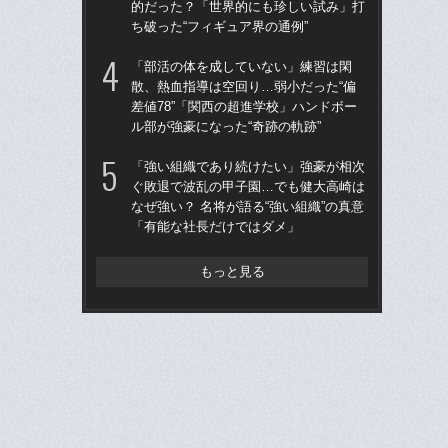
的だった？「世界的にも珍しい試み」打
ー
ち破った“フィギュア界の通例”
寺
「部活の体を成していない」練習は閑
仙
散、熱血指導は空回り…弱小だった“偏
河
差値78”「関西の超進学校」ハンドボー
り
ル部が強豪になった“奇跡の軌跡”
た
「強い組織であり続けたい」強豪が相次
「
ぐ敗退で波乱の甲子園…でも健大高崎は
璃
なぜ強い？ 名将が語る“強い組織”の真意
う“
「有能な社長だけではダメ」
裏
もっと見る