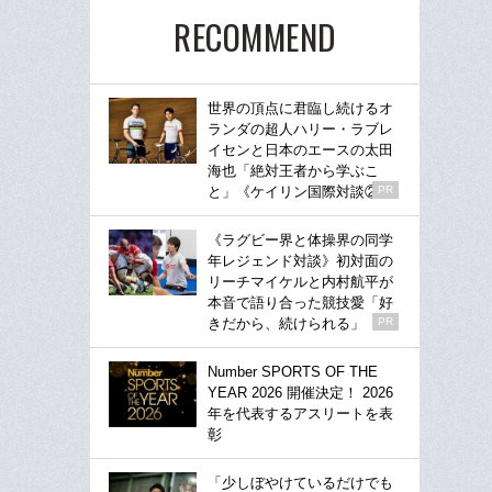
RECOMMEND
世界の頂点に君臨し続けるオ
ランダの超人ハリー・ラブレ
イセンと日本のエースの太田
海也「絶対王者から学ぶこ
と」《ケイリン国際対談②》
PR
《ラグビー界と体操界の同学
年レジェンド対談》初対面の
リーチマイケルと内村航平が
本音で語り合った競技愛「好
きだから、続けられる」
PR
Number SPORTS OF THE
YEAR 2026 開催決定！ 2026
年を代表するアスリートを表
彰
「少しぼやけているだけでも