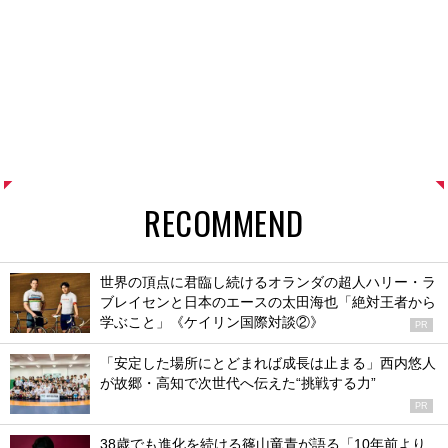
RECOMMEND
世界の頂点に君臨し続けるオランダの超人ハリー・ラ
ブレイセンと日本のエースの太田海也「絶対王者から
学ぶこと」《ケイリン国際対談②》
PR
「安定した場所にとどまれば成長は止まる」西内悠人
が故郷・高知で次世代へ伝えた“挑戦する力”
PR
38歳でも進化を続ける篠山竜青が語る「10年前より