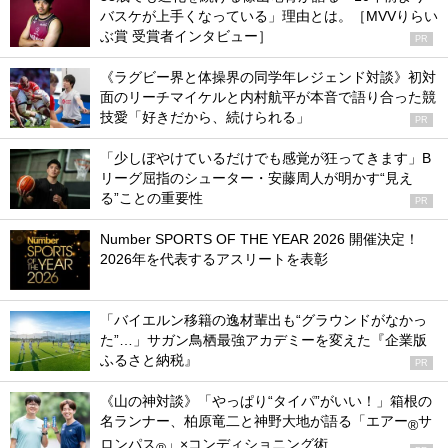
バスケが上手くなっている」理由とは。［MVVりらい
ぶ賞 受賞者インタビュー］
PR
《ラグビー界と体操界の同学年レジェンド対談》初対
面のリーチマイケルと内村航平が本音で語り合った競
技愛「好きだから、続けられる」
PR
「少しぼやけているだけでも感覚が狂ってきます」B
リーグ屈指のシューター・安藤周人が明かす“見え
る”ことの重要性
PR
Number SPORTS OF THE YEAR 2026 開催決定！
2026年を代表するアスリートを表彰
「バイエルン移籍の逸材輩出も“グラウンドがなかっ
た”…」サガン鳥栖最強アカデミーを変えた『企業版
ふるさと納税』
PR
《山の神対談》「やっぱり“タイパ”がいい！」箱根の
名ランナー、柏原竜二と神野大地が語る「エアー
サ
®
ロンパス
」×コンディショニング術