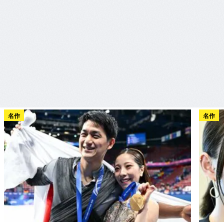
名作
名作