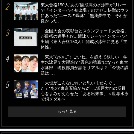
東大合格150人“あの”開成高の水泳部がリレー
で「インターハイ初出場」のナゼ…快挙のウラ
にあった“エースの爆泳”「無我夢中で…それが
良かった」
「全国大会の表彰台とスタンフォード大合格」
が目標の選手も!?…競泳リレーでインターハイ
出場《東大合格150人》開成水泳部に見る「主
体性」
「東大“なのに”すごいね」を超えて欲しい…学
生水泳界で大躍進!? “異色の強豪”になった東大
水泳部 現役部員が語るリアルは？「今後の課
題は…」
「大也がこんなに弱いと思いませんでし
た」“あの”東京五輪から2年…瀬戸大也の反骨
心をよみがえらせた「ある出来事」＜世界水泳
で銅メダル＞
もっと見る