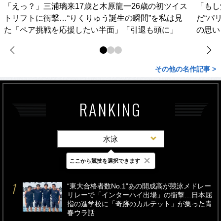
「えっ？」三浦璃来17歳と木原龍一26歳の初ツイス
「もし
トリフトに衝撃…“りくりゅう誕生の瞬間”を私は見
だ“パ
た「ペア挑戦を応援したい半面」「引退も頭に」
の思い
その他の名作記事 >
RANKING
水泳
×
ここから競技を選択できます
最新
24時間
週間
“東大合格者数No.1”あの開成高が競泳メドレー
リレーで「インターハイ出場」の衝撃…日本屈
指の進学校に「奇跡のカルテット」が集った青
春ウラ話