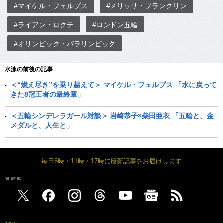
#マイケル・フェルプス
#メリッサ・フランクリン
#ライアン・ロクテ
#ロンドン五輪
#オリンピック・パラリンピック
水泳の前後の記事
＜“燃え尽き”を乗り越えて＞ マイケル・フェルプス 「水に戻って
きた8冠王者の最終章」
＜五輪シンデレラガール対談＞ 岩崎恭子×柴田亜衣 「五輪と、金
メダルと、人生と」
毎日6時・11時・17時に最新記事をお届けします
FOLLOW US
MAGAZINE