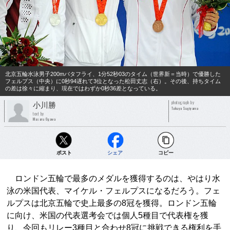
北京五輪水泳男子200mバタフライ、1分52秒03のタイム（世界新＝当時）で優勝した
フェルプス（中央）に0秒94遅れて3位となった松田丈志（右）。その後、持ちタイム
の差は徐々に縮まり、現在ではわずか0秒36差となっている。
photograph by
小川勝
Takuya Sugiyama
text by
Masaru Ogawa
ポスト
シェア
コピー
ロンドン五輪で最多のメダルを獲得するのは、やはり水
泳の米国代表、マイケル・フェルプスになるだろう。フェ
ルプスは北京五輪で史上最多の8冠を獲得。ロンドン五輪
に向け、米国の代表選考会では個人5種目で代表権を獲
り、今回もリレー3種目と合わせ8冠に挑戦できる権利を手