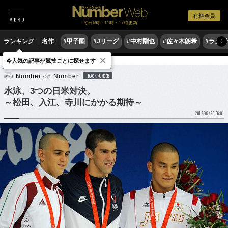
有料会員
毎日6時・11時・17時更新
ランキング
名作
#甲子園
#Jリーグ
#中村剛也
#佐々木朗希
#ラグ
〉
×
今人気の記事が競技ごとに探せます
水泳
競泳
Number on Number
BACK NUMBER
水泳、3つの日米対決。
～松田、入江、寺川にかかる期待～
2012/07/26 06:01