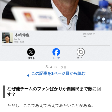
photograph by
木崎伸也
AFLO
text by
Shinya Kizaki
ポスト
シェア
コピー
3
/4
ページ目
この記事を1ページ目から読む
なぜ他チームのファンばかりか自国民まで敵に回
す？
ただし、ここであえて考えてみたいことがある。