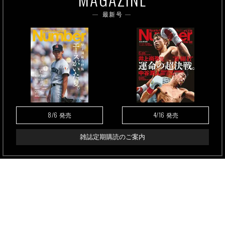
最新号
8/6
4/16
発売
発売
雑誌定期購読のご案内