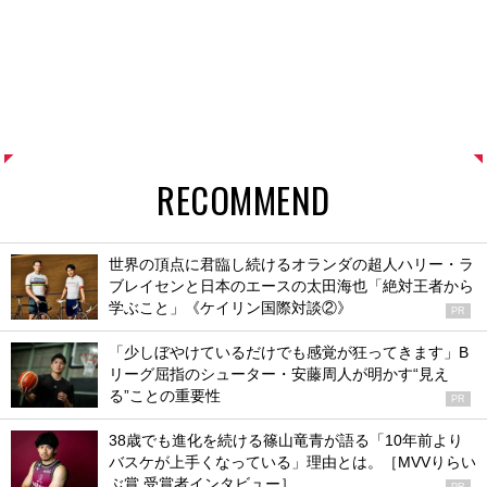
RECOMMEND
世界の頂点に君臨し続けるオランダの超人ハリー・ラ
ブレイセンと日本のエースの太田海也「絶対王者から
学ぶこと」《ケイリン国際対談②》
PR
「少しぼやけているだけでも感覚が狂ってきます」B
リーグ屈指のシューター・安藤周人が明かす“見え
る”ことの重要性
PR
38歳でも進化を続ける篠山竜青が語る「10年前より
バスケが上手くなっている」理由とは。［MVVりらい
ぶ賞 受賞者インタビュー］