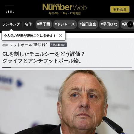
有料会員
毎日6時・11時・17時更新
ランキング
名作
#甲子園
#ドジャース
#益田直也
#早田ひな
#高木
〉
×
今人気の記事が競技ごとに探せます
サッカー
海外サッカー
フットボール“新語録”
BACK NUMBER
CLを制したチェルシーをどう評価？
クライフとアンチフットボール論。