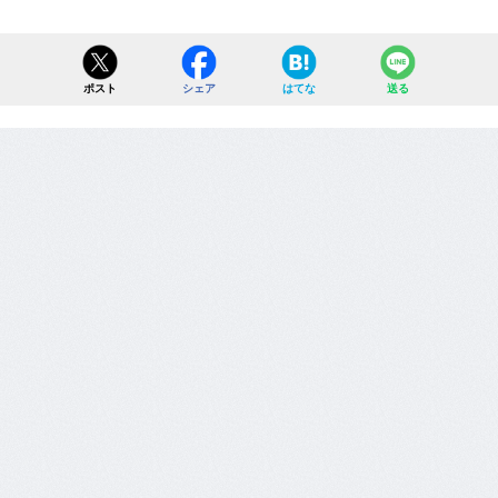
ポスト
シェア
はてな
送る