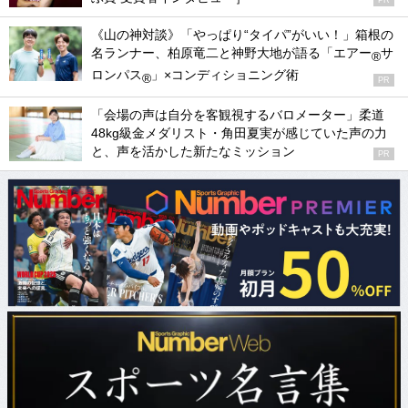
PR
《山の神対談》「やっぱり“タイパ”がいい！」箱根の
名ランナー、柏原竜二と神野大地が語る「エアー
サ
®
ロンパス
」×コンディショニング術
®
PR
「会場の声は自分を客観視するバロメーター」柔道
48kg級金メダリスト・角田夏実が感じていた声の力
と、声を活かした新たなミッション
PR