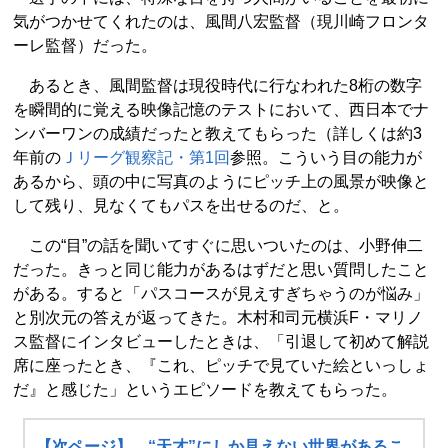
気がつかせてくれたのは、風間八宏監督（現川崎フロンタ
ーレ監督）だった。
あるとき、風間監督は現役時代に行なわれた8桁の数字
を瞬間的に覚える映像記憶のテストにおいて、西日本でナ
ンバーワンの成績だったと教えてもらった（詳しくは約3
年前の
Ｊリーグ観察記・第1回
参照。こういう目の能力が
あるから、頭の中に写真のようにピッチ上の風景が映像と
して残り、見なくてもパスを出せるのだ、と。
この“目”の話を聞いてすぐに思いついたのは、小野伸二
だった。きっと同じ能力があるはずだと思い質問したこと
がある。すると「パスコースが見えすぎちゃうのが悩み」
と別次元の答えが返ってきた。木村和司元横浜F・マリノ
ス監督にインタビューしたときは、「引退して初めて解説
席に座ったとき、『これ、ピッチで見ていた絵といっしょ
だ』と感じた」というエピソードを教えてもらった。
【次ページ】 “天才”にしか見えない世界があるこ