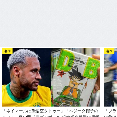
名作
名作
「ネイマールは孫悟空タトゥー」「ベジータ帽子の
「ブラ