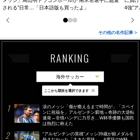
メッシ」鳥山明ドラゴンボールが“南米名選手に超愛
に負け
される”日常…「日本語版も買ったよ」
4強”
その他の名作記事 >
RANKING
海外サッカー
×
ここから競技を選択できます
最新
24時間
週間
涙のメッシ「傷が癒えるまで時間が」「スペイ
ンに祝福を」アルゼンチン窮地→奇跡の大逆転
連発→非情ハンデに力尽き…W杯準優勝も国民
は熱烈に称えた
“アルゼンチンの英雄”メッシ39歳が銀メダルを
外さなかった「大きな意味」…6度目のW杯