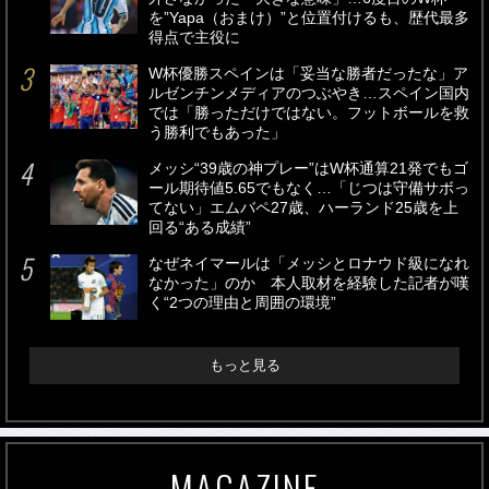
を”Yapa（おまけ）”と位置付けるも、歴代最多
得点で主役に
W杯優勝スペインは「妥当な勝者だったな」ア
ルゼンチンメディアのつぶやき…スペイン国内
では「勝っただけではない。フットボールを救
う勝利でもあった」
メッシ“39歳の神プレー”はW杯通算21発でもゴ
ール期待値5.65でもなく…「じつは守備サボっ
てない」エムバペ27歳、ハーランド25歳を上
回る“ある成績”
なぜネイマールは「メッシとロナウド級になれ
なかった」のか 本人取材を経験した記者が嘆
く“2つの理由と周囲の環境”
もっと見る
MAGAZINE