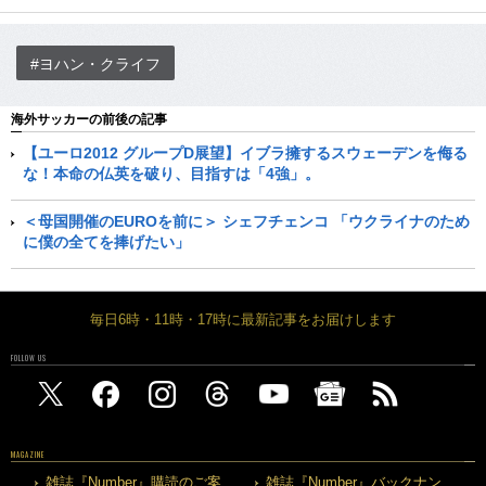
#ヨハン・クライフ
海外サッカーの前後の記事
【ユーロ2012 グループD展望】イブラ擁するスウェーデンを侮る
な！本命の仏英を破り、目指すは「4強」。
＜母国開催のEUROを前に＞ シェフチェンコ 「ウクライナのため
に僕の全てを捧げたい」
毎日6時・11時・17時に最新記事をお届けします
FOLLOW US
MAGAZINE
雑誌『Number』購読のご案
雑誌『Number』バックナン