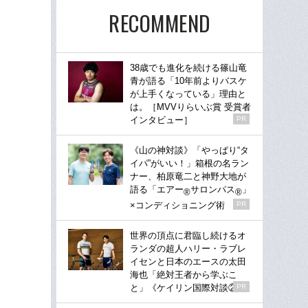
RECOMMEND
38歳でも進化を続ける篠山竜
青が語る「10年前よりバスケ
が上手くなっている」理由と
は。［MVVりらいぶ賞 受賞者
インタビュー］
PR
《山の神対談》「やっぱり“タ
イパ”がいい！」箱根の名ラン
ナー、柏原竜二と神野大地が
語る「エアー
サロンパス
」
®
®
×コンディショニング術
PR
世界の頂点に君臨し続けるオ
ランダの超人ハリー・ラブレ
イセンと日本のエースの太田
海也「絶対王者から学ぶこ
と」《ケイリン国際対談②》
PR