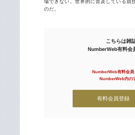
場できない。世界的に普及している競
のだ。
こちらは雑誌
NumberWeb有
NumberWeb有料会
NumberWeb
有料会員登録