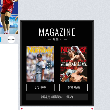
MAGAZINE
最新号
決となった韓
け、世界最終
8/6
4/16
発売
発売
雑誌定期購読のご案内