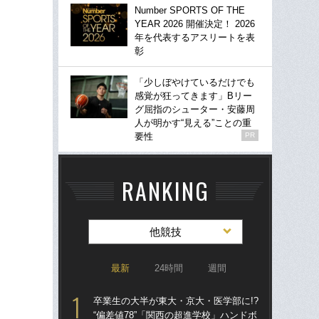
Number SPORTS OF THE
YEAR 2026 開催決定！ 2026
年を代表するアスリートを表
彰
「少しぼやけているだけでも
感覚が狂ってきます」Bリー
グ屈指のシューター・安藤周
人が明かす“見える”ことの重
要性
PR
RANKING
他競技
最新
24時間
週間
卒業生の大半が東大・京大・医学部に!?
「
“偏差値78”「関西の超進学校」ハンドボ
大に