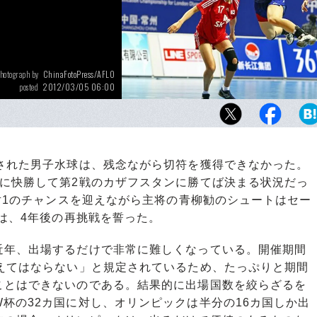
ChinaFotoPress/AFLO
hotograph by
2012/03/05 06:00
posted
ハンドボール女子アジア予選最終戦。全勝対
国戦で敗れた日本は、ロンドンへの切符をか
予選（5月25日～27日）に臨む
された男子水球は、残念ながら切符を獲得できなかった。
トに快勝して第2戦のカザフスタンに勝てば決まる状況だっ
1対1のチャンスを迎えながら主将の青柳勧のシュートはセー
柳は、4年後の再挑戦を誓った。
年、出場するだけで非常に難しくなっている。開催期間
超えてはならない」と規定されているため、たっぷりと期間
ことはできないのである。結果的に出場国数を絞らざるを
杯の32カ国に対し、オリンピックは半分の16カ国しか出