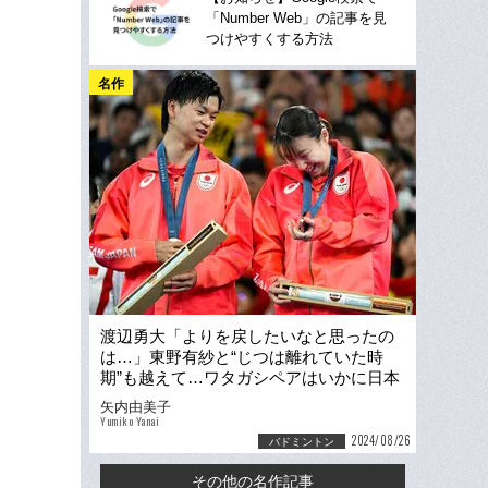
「Number Web」の記事を見
つけやすくする方法
名作
渡辺勇大「よりを戻したいなと思ったの
は…」東野有紗と“じつは離れていた時
期”も越えて…ワタガシペアはいかに日本
バド界の歴史を変えたのか
矢内由美子
Yumiko Yanai
2024/08/26
バドミントン
その他の名作記事