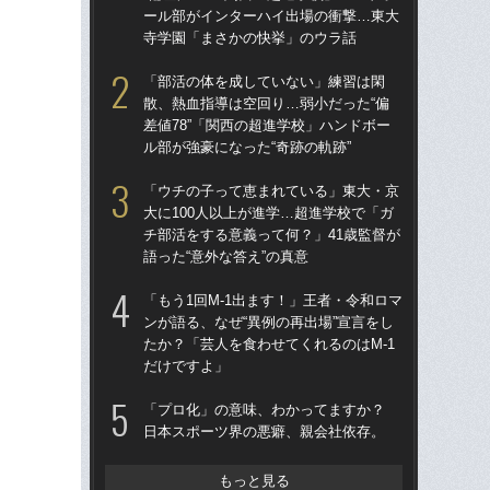
ール部がインターハイ出場の衝撃…東大
チ部
寺学園「まさかの快挙」のウラ話
語っ
「部活の体を成していない」練習は閑
卒業
散、熱血指導は空回り…弱小だった“偏
“偏
差値78”「関西の超進学校」ハンドボー
ー
ル部が強豪になった“奇跡の軌跡”
寺
「ウチの子って恵まれている」東大・京
「
大に100人以上が進学…超進学校で「ガ
散、
チ部活をする意義って何？」41歳監督が
差値
語った“意外な答え”の真意
ル部
「もう1回M-1出ます！」王者・令和ロマ
「
ンが語る、なぜ“異例の再出場”宣言をし
スト
たか？「芸人を食わせてくれるのはM-1
画”
だけですよ」
ト
「プロ化」の意味、わかってますか？
「
日本スポーツ界の悪癖、親会社依存。
人の
グ松
ー
もっと見る