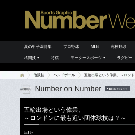
夏の甲子園特集
プロ野球
MLB
高校野球
格闘技
将棋
モータースポーツ
ラグビー
他競技
ハンドボール
五輪出場という偉業。～ロンド
Number on Number
BACK NUMBER
五輪出場という偉業。
～ロンドンに最も近い団体球技は？～
text by