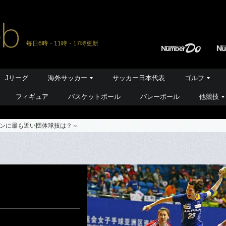
毎日6時・11時・17時更新
Jリーグ
海外サッカー
サッカー日本代表
ゴルフ
フィギュア
バスケットボール
バレーボール
他競技
ンに最も近い団体球技は？～