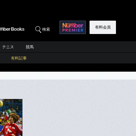
有料会員
検索
テニス
競馬
有料記事