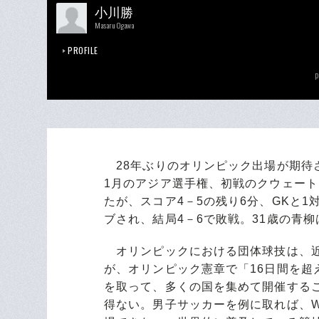
小川勝
Masaru Ogawa
PROFILE
p
28年ぶりのオリンピック出場が期待
1月のアジア選手権、初戦のクウェー
たが、スコア4－5の残り6分、GKと
ブされ、結局4－6で敗戦。31歳の青
オリンピックにおける団体球技は、近
が、オリンピック憲章で「16日間を
を取って、多くの国を集めて開催する
得ない。男子サッカーを例に取れば、W