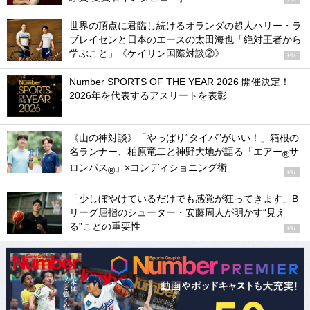
世界の頂点に君臨し続けるオランダの超人ハリー・ラ
ブレイセンと日本のエースの太田海也「絶対王者から
学ぶこと」《ケイリン国際対談②》
PR
Number SPORTS OF THE YEAR 2026 開催決定！
2026年を代表するアスリートを表彰
《山の神対談》「やっぱり“タイパ”がいい！」箱根の
名ランナー、柏原竜二と神野大地が語る「エアー
サ
®
ロンパス
」×コンディショニング術
®
PR
「少しぼやけているだけでも感覚が狂ってきます」B
リーグ屈指のシューター・安藤周人が明かす“見え
る”ことの重要性
PR