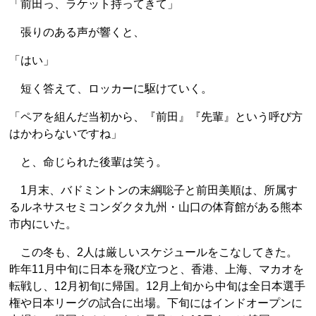
「前田っ、ラケット持ってきて」
張りのある声が響くと、
「はい」
短く答えて、ロッカーに駆けていく。
「ペアを組んだ当初から、『前田』『先輩』という呼び方
はかわらないですね」
と、命じられた後輩は笑う。
1月末、バドミントンの末綱聡子と前田美順は、所属す
るルネサスセミコンダクタ九州・山口の体育館がある熊本
市内にいた。
この冬も、2人は厳しいスケジュールをこなしてきた。
昨年11月中旬に日本を飛び立つと、香港、上海、マカオを
転戦し、12月初旬に帰国。12月上旬から中旬は全日本選手
権や日本リーグの試合に出場。下旬にはインドオープンに