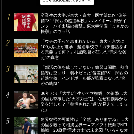
最新
24時間
週間
卒業生の大半が東大・京大・医学部に!? “偏差
値78”「関西の超進学校」ハンドボール部がイ
ンターハイ出場の衝撃…東大寺学園「まさかの
快挙」のウラ話
「ウチの子って恵まれている」東大・京大に
100人以上が進学…超進学校で「ガチ部活をす
る意義って何？」41歳監督が語った“意外な答
え”の真意
「部活の体を成していない」練習は閑散、熱血
指導は空回り…弱小だった“偏差値78”「関西の
超進学校」ハンドボール部が強豪になった“奇
跡の軌跡”
36年ぶり「大学1年生がアマ横綱」の衝撃…大
の里も撃破した“天才力士”は、なぜ相撲界から
姿を消した？「整備された“道”が見えてしまっ
た」
角界復帰の可能性は「全然、ありますね」…大
の里を破って相撲世界一→アメフト転向でNFL
挑戦 23歳元“天才力士”の未来図「いろんなオ