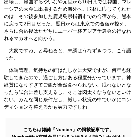
出場し、帰国するやいなや元旦から16日までは韓国、マレ
ーシアの大会に出場するため海外へ。取材に応じてくれた
のは、その後参加した鹿児島県指宿市での合宿から、熊本
に戻って2日目だった。翌日からは東京での合宿が控え、
さらに合宿後はただちにユーバー杯アジア予選会の行なわ
れるマカオへと向かう。
大変ですね、と尋ねると、末綱はうなずきつつ、こう語
った。
「体調管理、気持ちの面はたしかに大変ですが、何年も経
験してきたので、過ごし方はある程度分かっています。神
経質になりすぎてご飯が全然食べられない、眠れないとな
ったら試合に差し支えるし、そこは図太くならないといけ
ない。みんな同じ条件だし、厳しい状況の中でいかにコン
ディションを整えるかも実力ですしね」
こちらは雑誌『Number』の掲載記事です。
NumberWeb有料会員になると続きをお読みいただけま