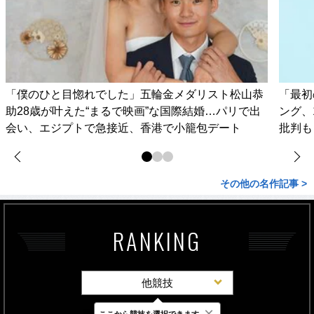
「僕のひと目惚れでした」五輪金メダリスト松山恭
「最初
助28歳が叶えた“まるで映画”な国際結婚…パリで出
ング、
会い、エジプトで急接近、香港で小籠包デート
批判も
その他の名作記事 >
RANKING
他競技
×
ここから競技を選択できます