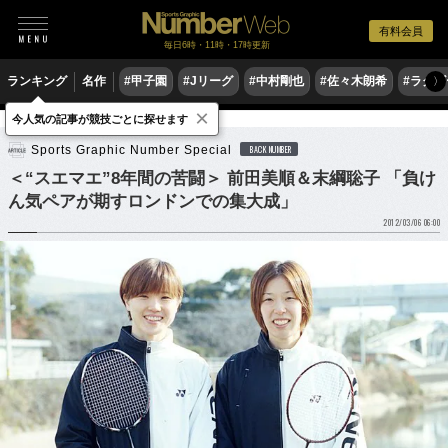
有料会員
毎日6時・11時・17時更新
ランキング
名作
#甲子園
#Jリーグ
#中村剛也
#佐々木朗希
#ラグ
〉
×
今人気の記事が競技ごとに探せます
他競技
バドミントン
Sports Graphic Number Special
BACK NUMBER
＜“スエマエ”8年間の苦闘＞ 前田美順＆末綱聡子 「負け
ん気ペアが期すロンドンでの集大成」
2012/03/06 06:00