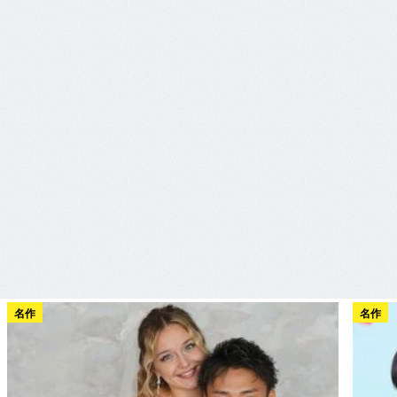
名作
名作