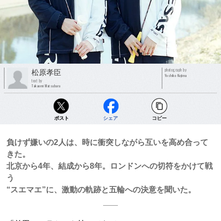
photograph by
松原孝臣
Yoshiko Kojima
text by
Takaomi Matsubara
ポスト
シェア
コピー
負けず嫌いの2人は、時に衝突しながら互いを高め合って
きた。
北京から4年、結成から8年。ロンドンへの切符をかけて戦
う
“スエマエ”に、激動の軌跡と五輪への決意を聞いた。