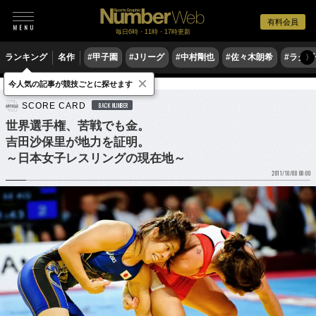
有料会員
毎日6時・11時・17時更新
ランキング
名作
#甲子園
#Jリーグ
#中村剛也
#佐々木朗希
#ラグ
〉
×
今人気の記事が競技ごとに探せます
格闘技
レスリング
SCORE CARD
BACK NUMBER
世界選手権、苦戦でも金。
吉田沙保里が地力を証明。
～日本女子レスリングの現在地～
2011/10/08 08:00