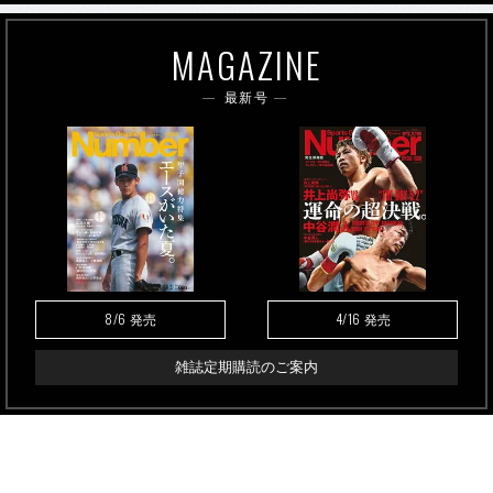
MAGAZINE
最新号
8/6
4/16
発売
発売
雑誌定期購読のご案内