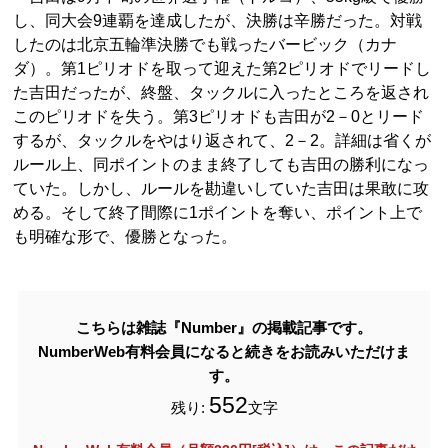
し、同大会9連覇を達成したが、決勝は辛勝だった。対戦
したのは北京五輪準決勝でも戦ったバービック（カナ
ダ）。第1ピリオドを取って迎えた第2ピリオドでリードし
た吉田だったが、終盤、タックルに入ったところを返され
このピリオドを失う。第3ピリオドも吉田が2－0とリード
するが、タックルをやはり返されて、2－2。詳細は省くが
ルール上、同ポイントのまま終了しても吉田の勝利になっ
ていた。しかし、ルールを勘違いしていた吉田は果敢に攻
める。そして終了間際に1ポイントを奪い、ポイント上で
も明確な形で、優勝となった。
こちらは雑誌『Number』の掲載記事です。
NumberWeb有料会員になると続きをお読みいただけま
す。
552
残り:
文字