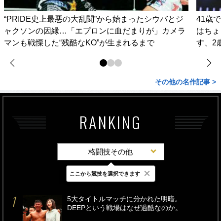
“PRIDE史上最悪の大乱闘”から始まったシウバとジ
41歳
ャクソンの因縁…「エプロンに血だまりが」カメラ
はちょ
マンも戦慄した“残酷なKO”が生まれるまで
す、2
その他の名作記事 >
RANKING
格闘技その他
×
ここから競技を選択できます
最新
24時間
週間
5大タイトルマッチに分かれた明暗。
DEEPという戦場はなぜ過酷なのか。