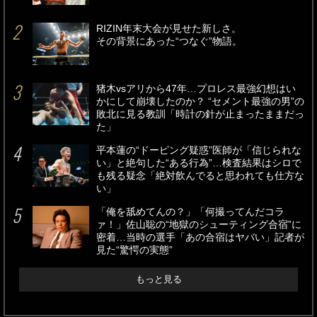
RIZIN年末大会が見せた新しさ。
その背景にあった“つなぐ”物語。
猪木vsアリから47年…プロレス最強幻想はい
かにして崩壊したのか？ “セメント最強の男”の
敗北に見る教訓「時計の針が止まったままだっ
た」
平本蓮の“ドーピング疑惑”医師が「信じられな
い」と絶句した“ある行為”…検査結果はシロで
も残る疑念「絶対飲んでると思われても仕方な
い」
「俺を舐めてんの？」「何撮ってんだコラ
ァ！」佐山聡の“地獄のシューティング合宿”に
密着…当時の選手「あの合宿はヤバい」記者が
見た“驚愕の実態”
もっと見る