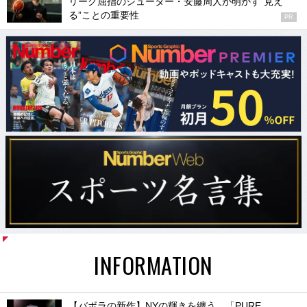
リーグ屈指のシューター・安藤周人が明かす“見え
る”ことの重要性
PR
INFORMATION
【バボラの新作】NYの輝きを纏う。「PURE