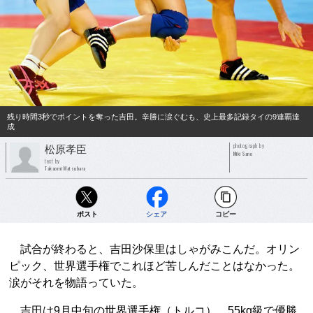
残り時間3秒でポイントを奪った吉田。辛勝に涙ぐむも、史上最多記録タイの9連覇達
成
photograph by
松原孝臣
Miki Sano
text by
Takaomi Matsubara
ポスト
シェア
コピー
試合が終わると、吉田沙保里はしゃがみこんだ。オリン
ピック、世界選手権でこれほど苦しんだことはなかった。
涙がそれを物語っていた。
吉田は9月中旬の世界選手権（トルコ）、55kg級で優勝