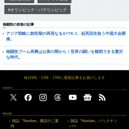
#オリンピック・パラリンピック
格闘技の前後の記事
アジア戦略に創世期の再現なるか!?K-1、起死回生狙う中国大会開
催。
格闘技ブーム再興はお茶の間から！世界の闘いを観戦できる贅沢
な時代。
毎日6時・11時・17時に最新記事をお届けします
FOLLOW US
MAGAZINE
雑誌『Number』購読のご案
雑誌『Number』バックナン
内
バー