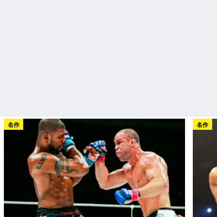
名作
名作