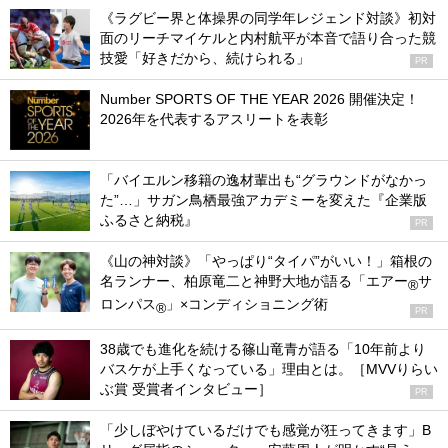
《ラグビー界と体操界の同学年レジェンド対談》初対
面のリーチマイケルと内村航平が本音で語り合った競
技愛「好きだから、続けられる」
PR
Number SPORTS OF THE YEAR 2026 開催決定！
2026年を代表するアスリートを表彰
「バイエルン移籍の逸材輩出も“グラウンドがなかっ
た”…」サガン鳥栖最強アカデミーを変えた『企業版
ふるさと納税』
PR
《山の神対談》「やっぱり“タイパ”がいい！」箱根の
名ランナー、柏原竜二と神野大地が語る「エアー
サ
®
ロンパス
」×コンディショニング術
®
PR
38歳でも進化を続ける篠山竜青が語る「10年前より
バスケが上手くなっている」理由とは。［MVVりらい
ぶ賞 受賞者インタビュー］
PR
「少しぼやけているだけでも感覚が狂ってきます」B