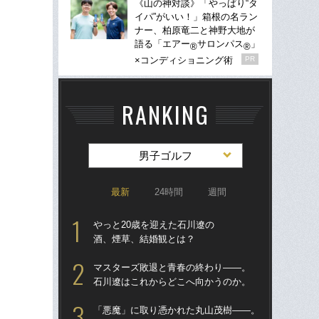
《山の神対談》「やっぱり“タ
イパ”がいい！」箱根の名ラン
ナー、柏原竜二と神野大地が
語る「エアー
サロンパス
」
®
®
×コンディショニング術
PR
RANKING
男子ゴルフ
最新
24時間
週間
やっと20歳を迎えた石川遼の
「
酒、煙草、結婚観とは？
ィ
行け
マスターズ敗退と青春の終わり――。
ら始
石川遼はこれからどこへ向かうのか。
松
「悪魔」に取り憑かれた丸山茂樹――。
初