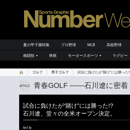
夏の甲子園特集
プロ野球
MLB
高校野球
格闘技
将棋
モータースポーツ
ラグビー
ゴルフ
男子ゴルフ
試合に負けたが“賭け”には勝った
青春GOLF ――石川遼に密
試合に負けたが“賭け”には勝った!?
石川遼、堂々の全米オープン決定。
text by