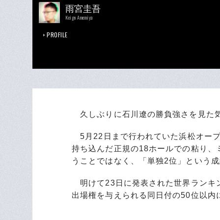
雨宮圭吾
Keigo Amemiya
PROFILE
久しぶりに石川遼の勝負強さを見た
5月22日まで行われていた浜松オー
持ち込んだ正規の18ホールでの粘り、
うことではなく、「単独2位」という
明けて23日に発表された世界ランキン
出場権を与えられる同日付の50位以内