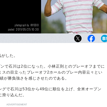
KYODO
photograph by
2011/05/25 10:30
posted
日本での全米オープン最終予選に出場せず、
場権を獲得したかった石川遼。浜松オープン
単独2位で、その約束を果たした
気がした。
プンで石川は2位になった。小林正則とのプレーオフまでに
ミスの目立ったプレーオフ2ホールのプレー内容云々とい
成績が勝負強さを感じさせたのである。
グで石川は53位から49位に順位を上げ、全米オープン
に滑り込んだ。
ADVERTISEMENT