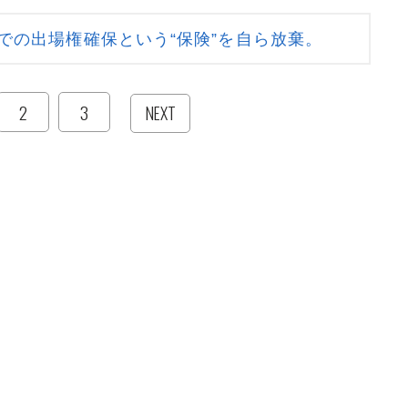
での出場権確保という“保険”を自ら放棄。
2
3
NEXT