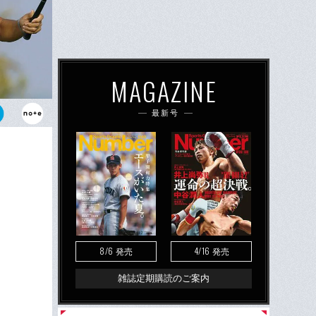
MAGAZINE
最新号
自らの力で出
では、堂々の
8/6
4/16
発売
発売
雑誌定期購読のご案内