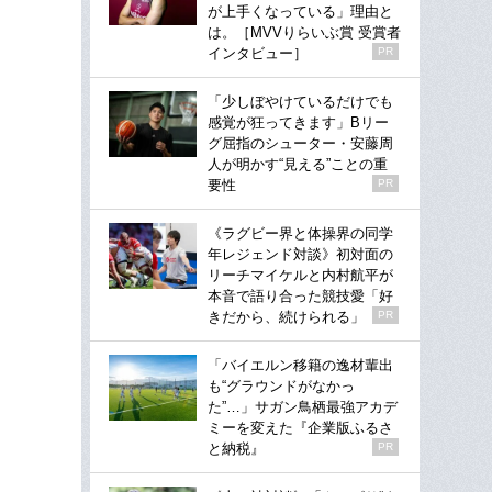
が上手くなっている」理由と
は。［MVVりらいぶ賞 受賞者
インタビュー］
PR
「少しぼやけているだけでも
感覚が狂ってきます」Bリー
グ屈指のシューター・安藤周
人が明かす“見える”ことの重
要性
PR
《ラグビー界と体操界の同学
年レジェンド対談》初対面の
リーチマイケルと内村航平が
本音で語り合った競技愛「好
きだから、続けられる」
PR
「バイエルン移籍の逸材輩出
も“グラウンドがなかっ
た”…」サガン鳥栖最強アカデ
ミーを変えた『企業版ふるさ
と納税』
PR