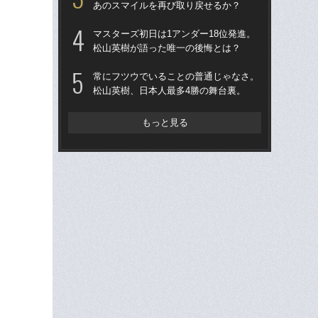
あのスマイルを再び取り戻せるか？
「
マスターズ初日は1アンダー18位発進。
に
松山英樹が語った唯一の後悔とは？
左
は
常にフツウでいることの普通じゃなさ。
松山英樹、日本人最多4勝の舞台裏。
やっ
酒
もっと見る
松
「が
界
由