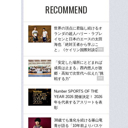
RECOMMEND
世界の頂点に君臨し続けるオ
ランダの超人ハリー・ラブレ
イセンと日本のエースの太田
海也「絶対王者から学ぶこ
と」《ケイリン国際対談②》
PR
「安定した場所にとどまれば
成長は止まる」西内悠人が故
郷・高知で次世代へ伝えた“挑
戦する力”
PR
Number SPORTS OF THE
YEAR 2026 開催決定！ 2026
年を代表するアスリートを表
彰
38歳でも進化を続ける篠山竜
青が語る「10年前よりバスケ