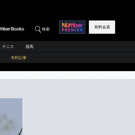
有料会員
検索
テニス
競馬
有料記事