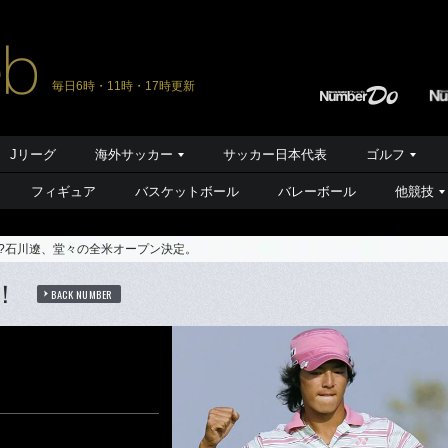
毎日6時・11時・17時更新
Jリーグ
海外サッカー
サッカー日本代表
ゴルフ
フィギュア
バスケットボール
バレーボール
他競技
!?石川遼、堂々の全米オープン決定。
着！
BACK NUMBER