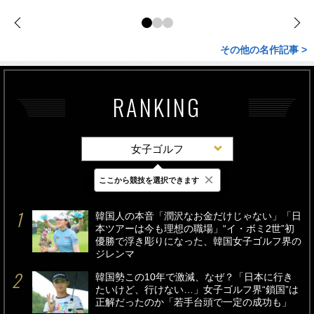
その他の名作記事 >
RANKING
女子ゴルフ
×
ここから競技を選択できます
最新
24時間
週間
韓国人の本音「潤沢なお金だけじゃない」「日
本ツアーは今も理想の職場」“イ・ボミ2世”初
優勝で浮き彫りになった、韓国女子ゴルフ界の
ジレンマ
韓国勢この10年で激減、なぜ？「日本に行き
たいけど、行けない…」女子ゴルフ界“鎖国”は
正解だったのか「若手台頭で一定の成功も」