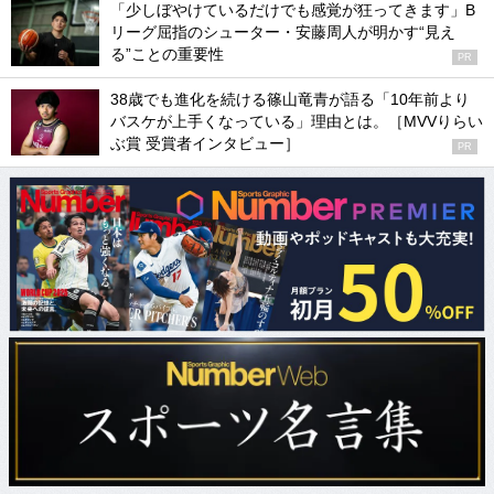
「少しぼやけているだけでも感覚が狂ってきます」B
リーグ屈指のシューター・安藤周人が明かす“見え
る”ことの重要性
PR
38歳でも進化を続ける篠山竜青が語る「10年前より
バスケが上手くなっている」理由とは。［MVVりらい
ぶ賞 受賞者インタビュー］
PR