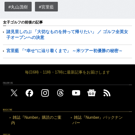
#丸山茂樹
#宮里藍
女子ゴルフの前後の記事
諸見里しのぶ 「大切なものを持って帰りたい」 ／ ゴルフ全英女
子オープンへの決意
宮里藍 「“幸せ”に辿り着くまで」 ～米ツアー初優勝の秘密～
毎日6時・11時・17時に最新記事をお届けします
FOLLOW US
MAGAZINE
雑誌『Number』購読のご案
雑誌『Number』バックナン
内
バー
SPECIAL