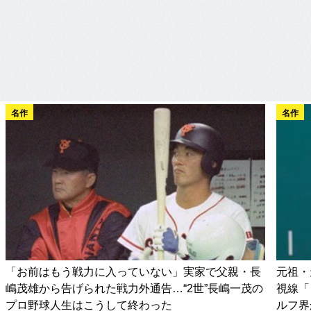
名作
名作
「お前はもう戦力に入っていない」実家で父親・長
元祖・
嶋茂雄から告げられた戦力外通告…“2世”長嶋一茂の
視線「
プロ野球人生はこうして終わった
ルフ界