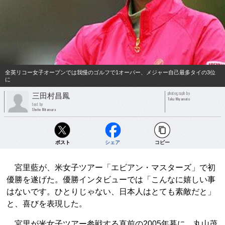
全英リコー女子オープンでは我慢のゴルフで1オーバー、メジャー自己最多タイの3位
に
photograph by
三田村昌鳳
Taku Miyamoto
text by
Shoho Mitamura
ポスト
シェア
コピー
宮里藍が、米女子ツアー「エビアン・マスターズ」で初
優勝を遂げた。優勝インタビューでは「こんなに嬉しい事
はないです。ひとりじゃない、日本人はとても素敵だと」
と、喜びを表現した。
宮里が米女子ツアー参戦する直前の2005年暮に、丸山茂