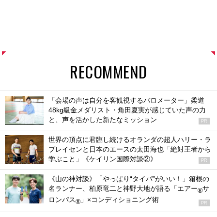
RECOMMEND
「会場の声は自分を客観視するバロメーター」柔道
48kg級金メダリスト・角田夏実が感じていた声の力
と、声を活かした新たなミッション
PR
世界の頂点に君臨し続けるオランダの超人ハリー・ラ
ブレイセンと日本のエースの太田海也「絶対王者から
学ぶこと」《ケイリン国際対談②》
PR
《山の神対談》「やっぱり“タイパ”がいい！」箱根の
名ランナー、柏原竜二と神野大地が語る「エアー
サ
®
ロンパス
」×コンディショニング術
®
PR