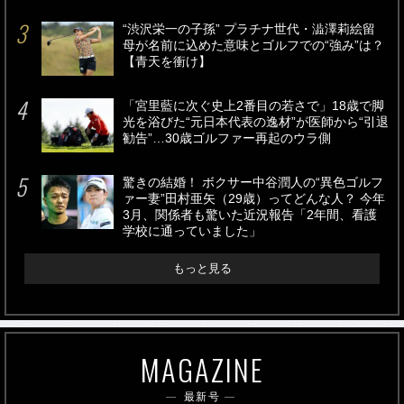
“渋沢栄一の子孫” プラチナ世代・澁澤莉絵留
母が名前に込めた意味とゴルフでの“強み”は？
【青天を衝け】
「宮里藍に次ぐ史上2番目の若さで」18歳で脚
光を浴びた“元日本代表の逸材”が医師から“引退
勧告”…30歳ゴルファー再起のウラ側
驚きの結婚！ ボクサー中谷潤人の“異色ゴルフ
ァー妻”田村亜矢（29歳）ってどんな人？ 今年
3月、関係者も驚いた近況報告「2年間、看護
学校に通っていました」
もっと見る
MAGAZINE
最新号