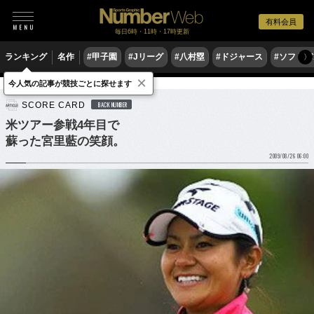
有料会員
毎日6時・11時・17時更新
ランキング
名作
#甲子園
#Jリーグ
#八村塁
#ドジャース
#ソフトバ
〉
×
今人気の記事が競技ごとに探せます
ゴルフ
女子ゴルフ
SCORE CARD
BACK NUMBER
米ツアー参戦4年目で
蘇った宮里藍の笑顔。
2009/08/26 06:00