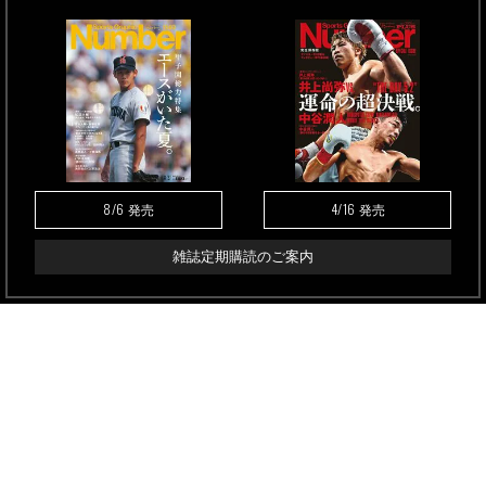
8/6
4/16
発売
発売
雑誌定期購読のご案内