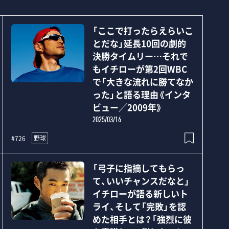
「ここで打ったらえらいこ
とだな」延長10回の劇的
決勝タイムリー…それで
もイチローが第2回WBC
で「大きな流れに勝てなか
った」と語る理由《インタ
ビュー／2009年》
2025/03/16
野球
#726
「弓子に指摘してもらっ
て、いいチャンスだなと」
イチローが語る新しいト
ライ、そして「完敗」を認
めた相手とは？「強烈に彼