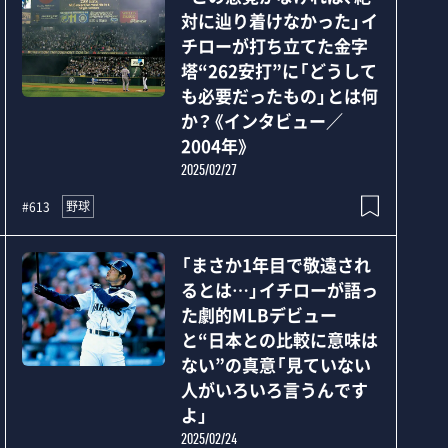
対に辿り着けなかった」イ
チローが打ち立てた金字
塔“262安打”に「どうして
も必要だったもの」とは何
か？《インタビュー／
2004年》
2025/02/27
野球
#613
「まさか1年目で敬遠され
るとは…」イチローが語っ
た劇的MLBデビュー
と“日本との比較に意味は
ない”の真意「見ていない
人がいろいろ言うんです
よ」
2025/02/24