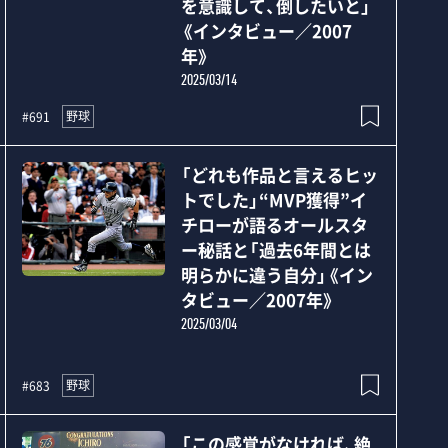
を意識して、倒したいと」
《インタビュー／2007
年》
2025/03/14
野球
#691
「どれも作品と言えるヒッ
トでした」“MVP獲得”イ
チローが語るオールスタ
ー秘話と「過去6年間とは
明らかに違う自分」《イン
タビュー／2007年》
2025/03/04
野球
#683
「この感覚がなければ、絶