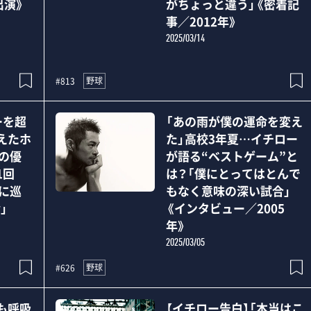
出演》
がちょっと違う」《密着記
事／2012年》
2025/03/14
野球
#813
ーを超
「あの雨が僕の運命を変え
えたホ
た」高校3年夏…イチロー
後の優
が語る“ベストゲーム”と
1回
は？「僕にとってはとんで
Cに巡
もなく意味の深い試合」
」
《インタビュー／2005
年》
2025/03/05
野球
#626
も呼吸
【イチロー告白】「本当はこ