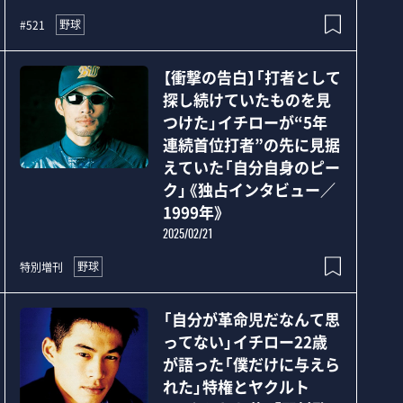
野球
#521
【衝撃の告白】「打者として
探し続けていたものを見
つけた」イチローが“5年
連続首位打者”の先に見据
えていた「自分自身のピー
ク」《独占インタビュー／
1999年》
2025/02/21
野球
特別増刊
「自分が革命児だなんて思
ってない」イチロー22歳
が語った「僕だけに与えら
れた」特権とヤクルト