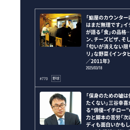
「鮨屋のカウンター
はまだ無理です」イ
が語る「食」の品格
ン、チーズピザ、そ
「匂いが消えない限
リ」な野菜《インタ
／2011年》
2025/03/18
野球
#770
「保身のための嘘は
たくない」三谷幸喜
る“俳優・イチロー”
力と脚本の苦労「次
ディも面白いかも