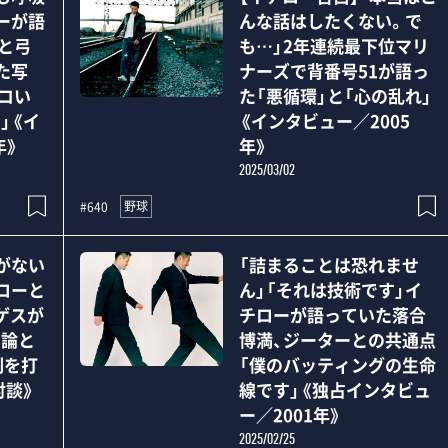
ーが語
んな話はしたくない。で
”と弓
も…」2年連続最下位マリ
た写
ナーズで背番号51が語っ
ッコい
た「悪循環」と「心の乱れ」
」《イ
《インタビュー／2005
年》
年》
2025/03/02
野球
#640
がない
「詰まることは恐れませ
ローと
ん」「それは技術です」イ
ゲスが
チローが語っていた落合
ー論と
博満、ジーターとの共通点
割を打
「僕のバッティングの生命
対談》
線です」《独占インタビュ
ー／2001年》
2025/02/25