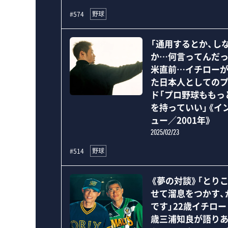
野球
#574
「通用するとか、し
か…何言ってんだっ
米直前…イチロー
た日本人としての
ド「プロ野球ももっ
を持っていい」《イ
ュー／2001年》
2025/02/23
野球
#514
《夢の対談》「とり
せて溜息をつかす、
です」22歳イチロー
歳三浦知良が語り