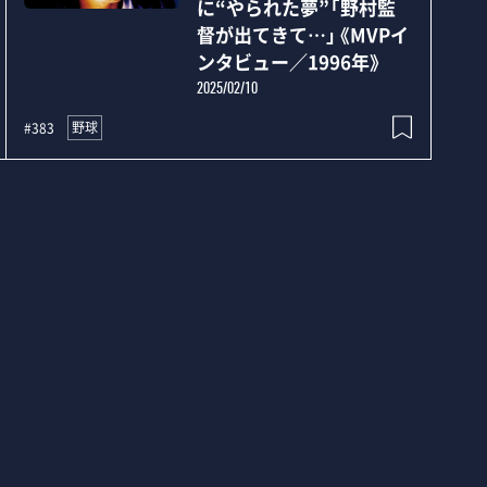
に“やられた夢”「野村監
督が出てきて…」《MVPイ
ンタビュー／1996年》
2025/02/10
野球
#383