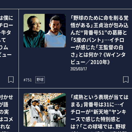
は僕に
「野球のために命を削る覚
チロー
悟がある」王貞治が包み込
…牛タ
んだ“背番号51”の葛藤と
して
「5度のバント」…イチロ
りム
ーが感じた「王監督の白
ビュー
さ」とは何か？《Wインタ
ビュー／2010年》
2025/03/17
野球
#751
付かせ
「成熟という表現が当ては
が語
まる」背番号は31に…イ
の実
チローが“新天地”ヤンキ
はコメ
ースで感じた特別感と
しれな
は？「この球場では、野球