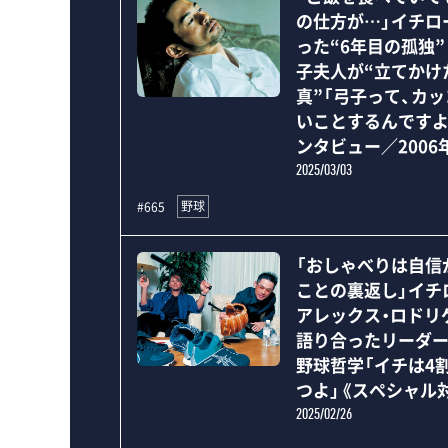
の仕方が…」イチロ
った“6年目の孤独
子夫人が“立てかけ
真”「弓子って、カ
いことするんですよ
ンタビュー／2006
2025/03/03
野球
#665
「おしゃべりは自信
ことの裏返し」イチ
アレックス・ロドリ
語り合ったリーダ
野球哲学「イチは4
つよ」《スペシャル
2025/02/26