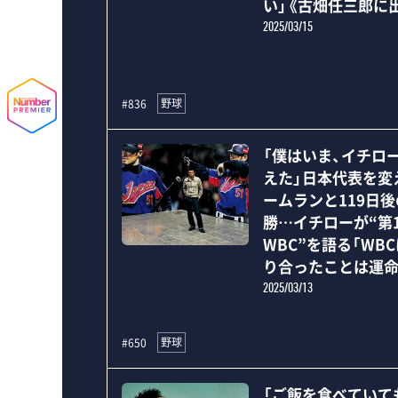
い」《古畑任三郎に
2025/03/15
野球
#836
「僕はいま、イチロ
えた」日本代表を変
ームランと119日
勝…イチローが“第
WBC”を語る「WB
り合ったことは運命
2025/03/13
野球
#650
「ご飯を食べていて