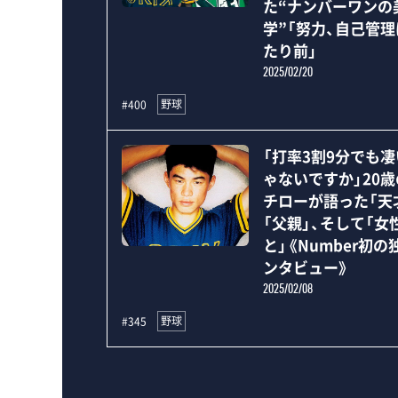
た“ナンバーワンの
学”「努力、自己管
たり前」
2025/02/20
野球
#400
「打率3割9分でも
ゃないですか」20
チローが語った「天
「父親」、そして「女
と」《Number初の
ンタビュー》
2025/02/08
野球
#345