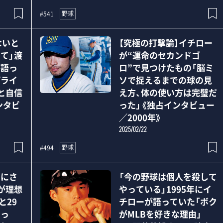
野球
#541
ないと
【究極の打撃論】イチロー
て」渡
が“運命のセカンドゴ
が語っ
ロ”で見つけたもの「脳ミ
プライ
ソで捉えるまでの球の見
と自信
え方、体の使い方は完璧だ
ンタビ
った」《独占インタビュー
／2000年》
2025/02/22
野球
#494
こにさ
「今の野球は個人を殺して
が理想
やっている」1995年にイ
と29
チローが語っていた「ボク
あっ
がMLBを好きな理由」