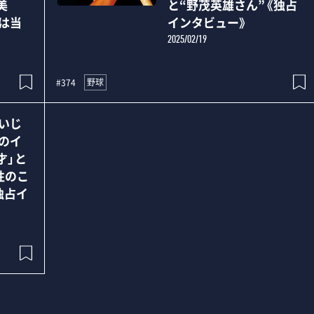
美
と“野茂英雄さん”《独占
理は当
インタビュー》
2025/02/19
野球
#374
凄いじ
歳のイ
才」と
性のこ
独占イ