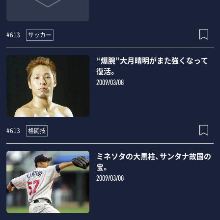
サッカー
#613
“爆腕”大月晴明がまた強くなって
復活。
2009/03/08
格闘技
#613
ミネソタの大黒柱、サンタナ故国の
宝。
2009/03/08