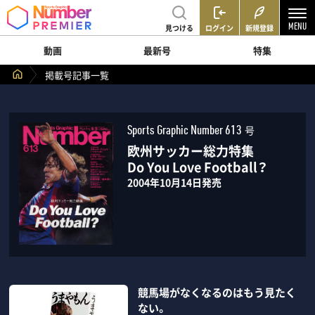
見つける
ログイン
新規登録
動画
最新号
特集
掲載号記事一覧
号
Sports Graphic Number 613
欧州サッカー総力特集
Do You Love Football？
2004年10月14日発売
競馬場がなくなるのはもう見たく
ない。