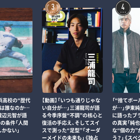
3
4
浜高校の“歴代
【動画】「いつも通りじゃな
「“捨てボー
”は誰なのか…
い自分が…」三浦龍司が語
が…」伊東
渡辺元智が語
る今季序盤“不調”の核心と
に語ったブ
”の条件「人間
復活の手応え、そしてスイ
の真実「純
しかない」
スで測った“足型”「オーダ
な“個の力”
ーメイドの未来も」《独占
う？」《スペ