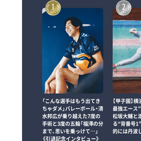
1
2
「こんな選手はもう出てき
【甲子園】横
ちゃダメ」バレーボール・清
最強エース
水邦広が乗り越えた7度の
松坂大輔と
手術と3度の五輪「福澤の分
る“背番号1
まで、思いを乗っけて…」
的には丹波
《引退記念インタビュー》