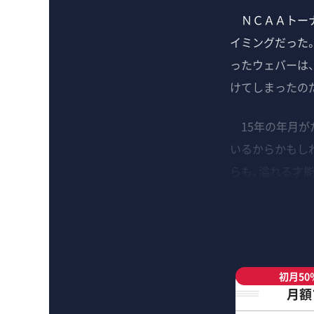
ＮＣＡＡトーナ
イミングだった
ったウェバーは
けてしまったの
15年の年月が
いるからかもし
らも、溢れる才
初月50
月額