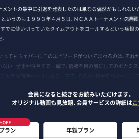
メントの最中に引退を発表したのは単なる偶然かもしれないが
。というのも１９９３年４月５日、ＮＣＡＡトーナメント決勝戦
、すでに使い切っていたタイムアウトをコールするという痛恨の
だ。
たってもウェバーにこのエピソードがついてまわるのは、それ
れない。全米が注目する一戦で、優勝を目の前にしてのポカミス
能に大きな期待がかけられる一方で、その分、物足りなさがつい
会員になると続きをお読みいただけます。
オリジナル動画も見放題、
会員サービスの詳細は
こ
％OFF
プラン
年額プラン