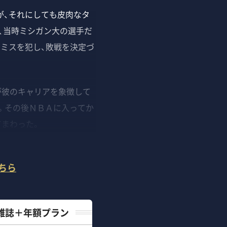
、それにしても皮肉なタ
、当時ミシガン大の選手だ
ミスを犯し、敗戦を決定づ
が彼のキャリアを象徴して
。その後ＮＢＡに入ってか
てまわった。
ちら
雑誌＋年額プラン