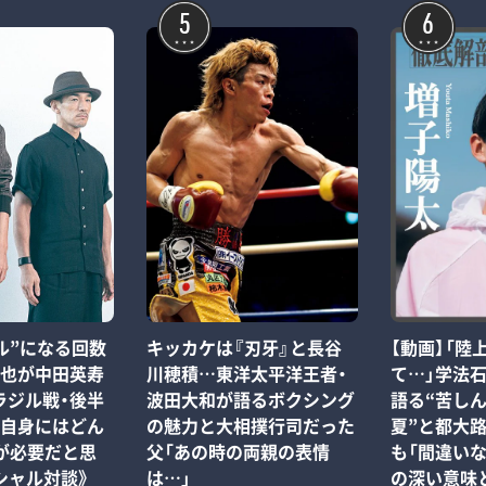
5
6
ル”になる回数
キッカケは『刃牙』と長谷
【動画】「陸
純也が中田英寿
川穂積…東洋太平洋王者・
て…」学法
ラジル戦・後半
波田大和が語るボクシング
語る“苦しん
也自身にはどん
の魅力と大相撲行司だった
夏”と都大
が必要だと思
父「あの時の両親の表情
も「間違い
シャル対談》
は…」
の深い意味