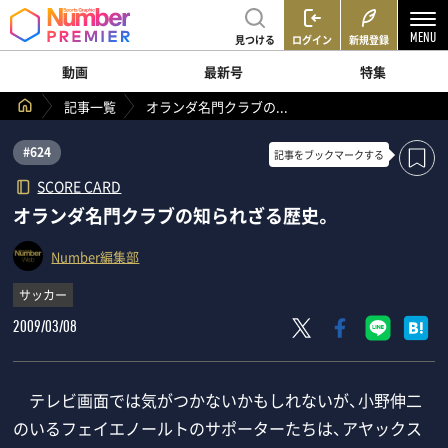
見つける
ログイン
新規登録
動画
最新号
特集
記事一覧
オランダ名門クラブの...
#624
記事を
ブックマークする
SCORE CARD
オランダ名門クラブの知られざる歴史。
Number編集部
サッカー
2009/03/08
テレビ画面では気がつかないかもしれないが、小野伸二
のいるフェイエノールトのサポーターたちは、アヤックス