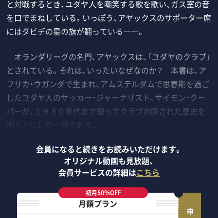
と対戦するとき、ユダヤ人を嘲笑する歌を歌い、ガス室の音
を口でまねしている。いっぽう、アヤックスのサポーター席
にはダビデの星の旗が翻っている――。
オランダリーグの名門、アヤックスは、「ユダヤのクラブ」
とされている。それは、いったいなぜなのか？ 本書は、ア
フリカ・ウガンダで生まれ、アムステルダムで思春期を過ご
したユダヤ人のサッカー・ジャーナリスト、サイモン・クー
パーが、１９３０年代まで遡ってクラブの隠された歴史を
明らかにした一冊である。
会員になると続きをお読みいただけます。
オリジナル動画も見放題、
会員サービスの詳細は
こちら
初月50％OFF
月額プラン