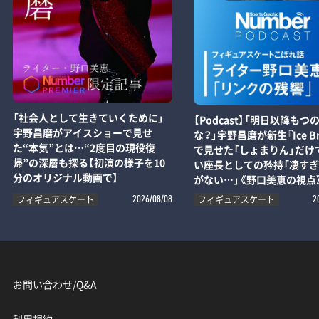
「社会人として生きていくために」
【Podcast】「明日以降もつ
宇野昌磨がアイスショーで見せ
な？」宇野昌磨が新生『Ice Br
た“本気”とは…“2度目の現役復
で見せた「しょまりん」だけ
帰”の深層も探る【初演の様子を10
い座長としての矜持「凄す
分のオリジナル動画で】
がない…」《野口美恵の視点
フィギュアスケート
フィギュアスケート
2026/08/08
2
お問い合わせ/Q&A