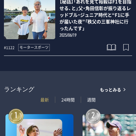
【秘話】「あれを見て裕毅はF1を目指
せる、と」父・角田信彰が振り返るレ
ッドブル・ジュニア時代と“F1に手
が届いた夜”「秩父の三峯神社に行
ったんです」
2025/06/19
モータースポーツ
#1122
もっとみる
ランキング
最新
24時間
週間
1
2