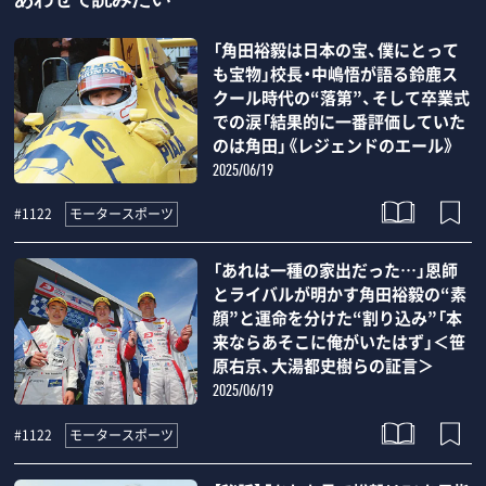
あわせて読みたい
「角田裕毅は日本の宝、僕にとって
も宝物」校長・中嶋悟が語る鈴鹿ス
クール時代の“落第”、そして卒業式
での涙「結果的に一番評価していた
のは角田」《レジェンドのエール》
2025/06/19
モータースポーツ
#1122
「あれは一種の家出だった…」恩師
とライバルが明かす角田裕毅の“素
顔”と運命を分けた“割り込み”「本
来ならあそこに俺がいたはず」＜笹
原右京、大湯都史樹らの証言＞
2025/06/19
モータースポーツ
#1122