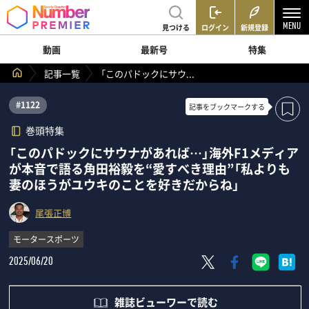
見つける
ログイン
新規登録
動画
最新号
特集
記事一覧
「このパドックにサウ...
#1122
記事を
ブックマークする
巻頭特集
「このパドックにサウナがあれば…」海外F1メディア
が本音で語る角田裕毅を“愛すべき理由”「私よりも
妻のほうがユウキのことを好きだからね」
尾張正博
モータースポーツ
2025/06/20
雑誌ビューワーで読む