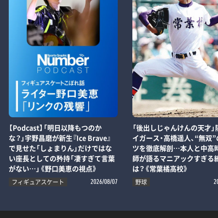
【Podcast】「明日以降もつのか
「後出しじゃんけんの天才」
な？」宇野昌磨が新生『Ice Brave』
イガース・高橋遥人、“無双”
で見せた「しょまりん」だけではな
ツを徹底解剖…本人と中高
い座長としての矜持「凄すぎて言葉
師が語るマニアックすぎる
がない…」《野口美恵の視点》
は？《常葉橘高校》
フィギュアスケート
野球
2026/08/07
2