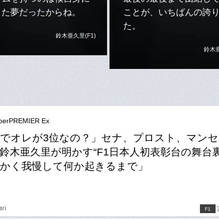
した夢だったからね。
ことが、いちばんの誇
た。
鈴木亜久里(F1)
鈴木亜
berPREMIER Ex
でオレが3位なの？」セナ、プロスト、マン
鈴木亜久里が明かす“F1日本人初表彰台の舞台裏
かく我慢して何か起きるまで」
ori
F1