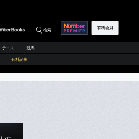
有料会員
検索
テニス
競馬
有料記事
ていた