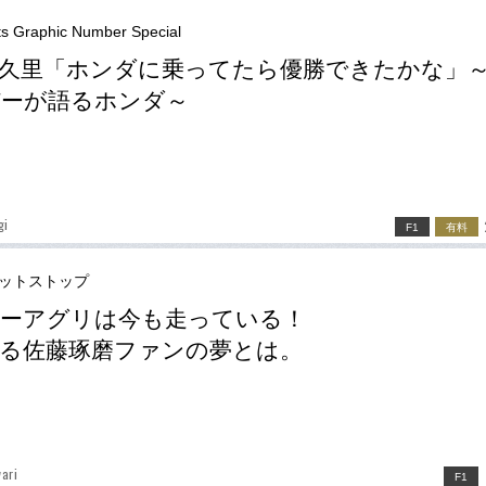
ts Graphic Number Special
久里「ホンダに乗ってたら優勝できたかな」
バーが語るホンダ～
gi
F1
有料
ピットストップ
パーアグリは今も走っている！
る佐藤琢磨ファンの夢とは。
ari
F1