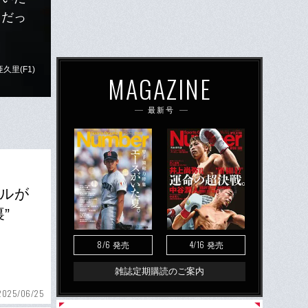
りだっ
久里(F1)
MAGAZINE
最新号
セルが
”
8/6
4/16
発売
発売
雑誌定期購読のご案内
2025/06/25