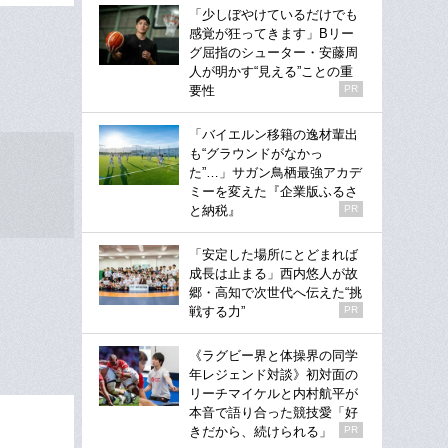
「少しぼやけているだけでも
感覚が狂ってきます」Bリー
グ屈指のシューター・安藤周
人が明かす“見える”ことの重
要性
PR
「バイエルン移籍の逸材輩出
も“グラウンドがなかっ
た”…」サガン鳥栖最強アカデ
ミーを変えた『企業版ふるさ
と納税』
PR
「安定した場所にとどまれば
成長は止まる」西内悠人が故
郷・高知で次世代へ伝えた“挑
戦する力”
PR
《ラグビー界と体操界の同学
年レジェンド対談》初対面の
リーチマイケルと内村航平が
本音で語り合った競技愛「好
きだから、続けられる」
PR