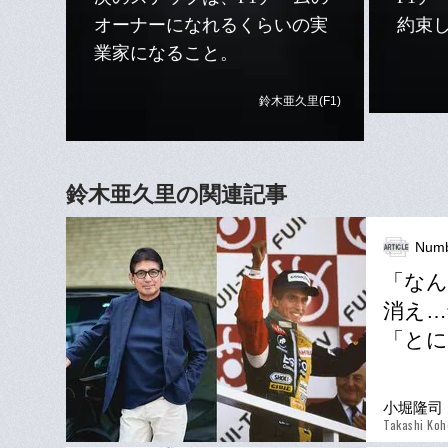
オーナーになれるくらいの実
約束
業家になること。
鈴木亜久里(F1)
鈴木亜久里の関連記事
Num
「なん
消え…
「とに
小堀隆司
Takashi Koh