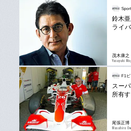
Spor
鈴木亜
ライ
茂木康之
Yasuyuki Mo
F1
スー
所有す
尾張正博
Masahiro Ow