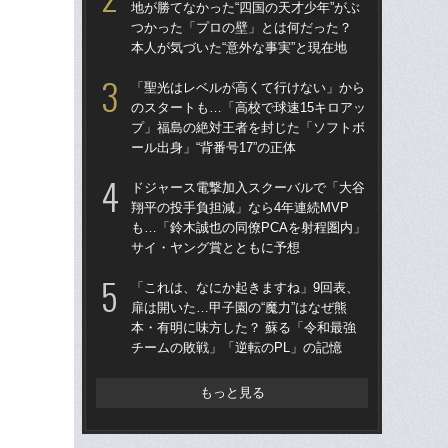
地が勝てなかった“四国の天才少年”がぶ
ー
つかった「プロの壁」とは何だった？
寺
本人が気づいた“意外な事実”と現在地
「
「聖光はレベルが高くて行けない」から
告…
のスタートも…「高校で球速15キロアッ
才”
プ」福島の絶対王者を封じた「ソフトボ
た
ール出身」“背番号17”の正体
と
ドジャース電撃加入スクーバルで「大谷
「
翔平の投手負担減」なら4年連続MVP
りゅ
も…「鈴木誠也の同僚PCAを射程圏内」
的
サイ・ヤング賞とともに予想
ち破
「これは、なにか起きますね」9回表、
「
扉は開いた…甲子園の“魔力”はなぜ熊
地が
本・有明に味方した？ 蘇る「令和最強
つ
チームの敗戦」「逆転のPL」の記憶
本人
もっと見る