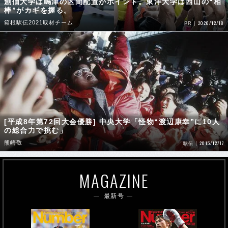
箱根駅伝2021取材チーム
2020/12/18
PR
[平成8年第72回大会優勝] 中央大学「怪物“渡辺康幸”に10人
の総合力で挑む」
熊崎敬
2015/12/17
駅伝
MAGAZINE
最新号