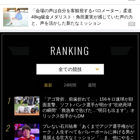
48kg級金メダリスト・角田夏実が感じていた声の力
と、声を活かした新たなミッション
PR
RANKING
全ての競技
最新
24時間
週間
「アゴ骨折、前歯折れて…」156キロ速球が顔
面直撃、ソフトバンク選手が明かす“壮絶死球
の瞬間”「救急車で告げた…“明日も出ます”」オ
リックス投手からDM
ブレない石川祐希「あくまでアジア選手権がピ
ーク」人生すべてをバレーボールに捧げる男が
見据える壮大なミッション「…ま、他にやるこ
とないし（笑）」