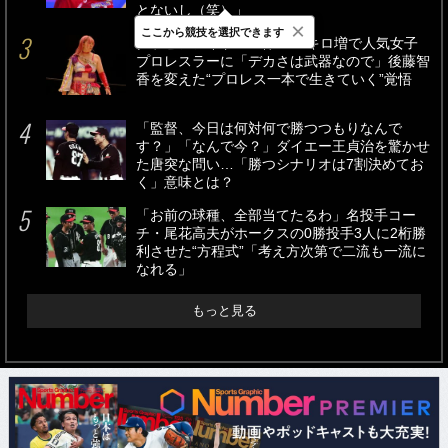
グラビアアイドル→体重26キロ増で人気女子
プロレスラーに「デカさは武器なので」後藤智
×
ここから競技を選択できます
香を変えた“プロレス一本で生きていく”覚悟
「監督、今日は何対何で勝つつもりなんで
す？」「なんで今？」ダイエー王貞治を驚かせ
た唐突な問い…「勝つシナリオは7割決めてお
く」意味とは？
「お前の球種、全部当てたるわ」名投手コー
チ・尾花高夫がホークスの0勝投手3人に2桁勝
利させた“方程式”「考え方次第で二流も一流に
なれる」
もっと見る