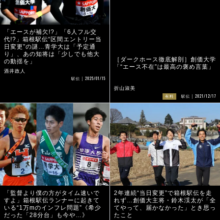
「エースが補欠!?」「6人フル交
［ダークホース徹底解剖］創価大学
代!?」箱根駅伝“区間エントリー当
「“エース不在”は最高の褒め言葉」
日変更”の謎…青学大は「予定通
り」、あの知将は「少しでも他大
の動揺を」
折山淑美
2021/12/17
有料
駅伝
酒井政人
2025/01/15
駅伝
「監督より僕の方がタイム速いで
2年連続“当日変更”で箱根駅伝を走
すよ」箱根駅伝ランナーに起きて
れず…創価大主将・鈴木渓太が「全
いる“1万mのインフレ問題”《希少
てやって、届かなかった」とき思っ
だった「28分台」も今や…》
たこと
酒井政人
和田悟志
2021/11/23
2021/03/06
駅伝
駅伝