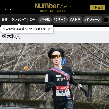
有料会員
毎日6時・11時・17時更新
最新
ランキング
名作
#甲子園
#Jリーグ
#八村塁
#ドジャース
#
〉
×
今人気の記事が競技ごとに探せます
榎木和貴
関連記事
榎木和貴