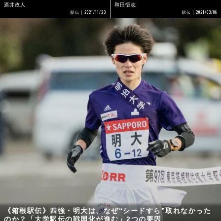
《箱根駅伝》四強・明大は、なぜ“シードすら”取れなかった
のか？「大学駅伝の戦国化が進む」2つの要因
佐藤俊
2021/01/08
駅伝