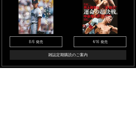
8/6
4/16
発売
発売
雑誌定期購読のご案内