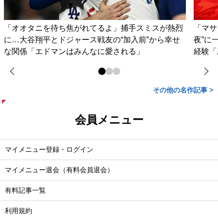
「オオタニを待ち焦がれてるよ」捕手スミスが熱烈
「マサ
に…大谷翔平とドジャース戦友の“加入前”から幸せ
夜”に
な関係「エドマンはみんなに愛される」
経験「
その他の名作記事 >
会員メニュー
マイメニュー登録・ログイン
マイメニュー退会（有料会員退会）
有料記事一覧
利用規約
対応機種