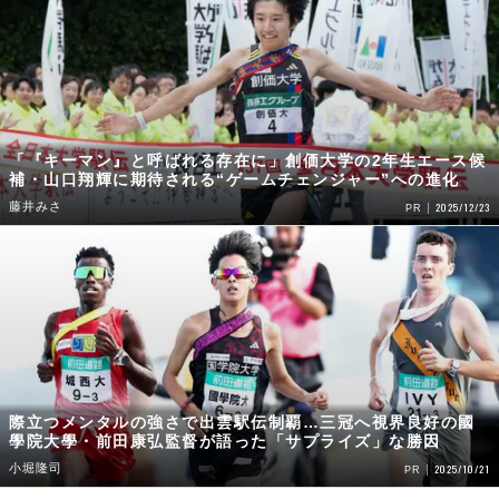
「『キーマン』と呼ばれる存在に」創価大学の2年生エース候
補・山口翔輝に期待される“ゲームチェンジャー”への進化
藤井みさ
2025/12/23
PR
際立つメンタルの強さで出雲駅伝制覇…三冠へ視界良好の國
學院大學・前田康弘監督が語った「サプライズ」な勝因
小堀隆司
2025/10/21
PR