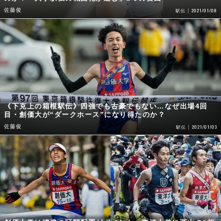
《下克上の箱根駅伝》四強でも古豪でもない…なぜ出場4回
目・創価大が“ダークホース”になり得たのか？
佐藤俊
2021/01/03
駅伝
創価大学は嶋津の区間配置がポイント。東洋大学は西山の“相
棒”がカギを握る。