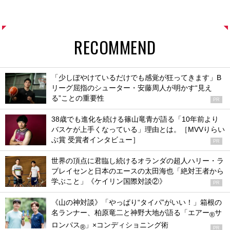
RECOMMEND
「少しぼやけているだけでも感覚が狂ってきます」B
リーグ屈指のシューター・安藤周人が明かす“見え
る”ことの重要性
PR
38歳でも進化を続ける篠山竜青が語る「10年前より
バスケが上手くなっている」理由とは。［MVVりらい
ぶ賞 受賞者インタビュー］
PR
世界の頂点に君臨し続けるオランダの超人ハリー・ラ
ブレイセンと日本のエースの太田海也「絶対王者から
学ぶこと」《ケイリン国際対談②》
PR
《山の神対談》「やっぱり“タイパ”がいい！」箱根の
名ランナー、柏原竜二と神野大地が語る「エアー
サ
®
ロンパス
」×コンディショニング術
®
PR
「会場の声は自分を客観視するバロメーター」柔道