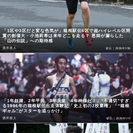
「1区や3区だと変な色気が」箱根駅伝6区で超ハイレベル区間
賞の創価大・小池莉希は来年どこを走る？ 恩師が漏らした
「山の伝説」への期待感
酒井政人
2026/01/30
駅伝
「1年奴隷、2年平民、3年天皇、4年神様だ！」“不適切”すぎ
る1996年の箱根駅伝出走体験記「史上初の2校棄権」「“箱根
ギャル”がスターを追っかけ」
酒井政人
2026/01/17
駅伝