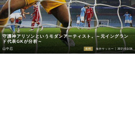
守護神アリソンというモダンアーティスト。～元イングラン
ド代表GKが分析～
2021/02/24
山中忍
有料
海外サッカー