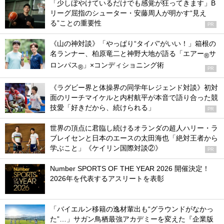
「少しぼやけているだけでも感覚が狂ってきます」B
リーグ屈指のシューター・安藤周人が明かす“見え
る”ことの重要性
PR
《山の神対談》「やっぱり“タイパ”がいい！」箱根の
名ランナー、柏原竜二と神野大地が語る「エアー
サ
®
ロンパス
」×コンディショニング術
®
PR
《ラグビー界と体操界の同学年レジェンド対談》初対
面のリーチマイケルと内村航平が本音で語り合った競
技愛「好きだから、続けられる」
PR
世界の頂点に君臨し続けるオランダの超人ハリー・ラ
ブレイセンと日本のエースの太田海也「絶対王者から
学ぶこと」《ケイリン国際対談②》
PR
Number SPORTS OF THE YEAR 2026 開催決定！
2026年を代表するアスリートを表彰
「バイエルン移籍の逸材輩出も“グラウンドがなかっ
た”…」サガン鳥栖最強アカデミーを変えた『企業版