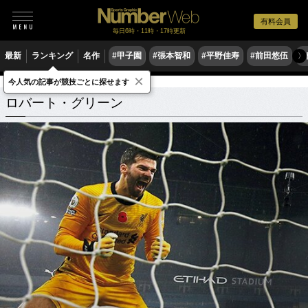
有料会員
毎日6時・11時・17時更新
最新
ランキング
名作
#甲子園
#張本智和
#平野佳寿
#前田悠伍
#
〉
×
今人気の記事が競技ごとに探せます
ロバート・グリーン
関連記事
ロバート・グリーン