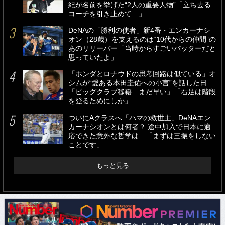
紀が名前を挙げた“2人の重要人物”「立ち去る
コーチを引き止めて…」
DeNAの「勝利の使者」新4番・エンカーナシ
オン（28歳）を支えるのは“10代からの仲間”の
あのリリーバー「当時からすごいバッターだと
思っていたよ」
「ホンダとロナウドの思考回路は似ている」オ
シムが“愛ある本田圭佑への小言”を話した日
「ビッグクラブ移籍…まだ早い」「右足は階段
を登るためにしか」
ついにAクラスへ「ハマの救世主」DeNAエン
カーナシオンとは何者？ 途中加入で日本に適
応できた意外な哲学は…「まずは三振をしない
ことです」
もっと見る