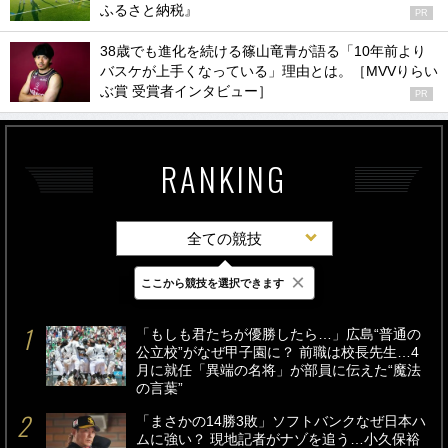
ふるさと納税』
PR
38歳でも進化を続ける篠山竜青が語る「10年前より
バスケが上手くなっている」理由とは。［MVVりらい
ぶ賞 受賞者インタビュー］
PR
RANKING
全ての競技
×
ここから競技を選択できます
最新
24時間
週間
「もしも君たちが優勝したら…」広島“普通の
公立校”がなぜ甲子園に？ 前職は校長先生…4
月に就任「異端の名将」が部員に伝えた“魔法
の言葉”
「まさかの14勝3敗」ソフトバンクなぜ日本ハ
ムに強い？ 現地記者がナゾを追う…小久保裕