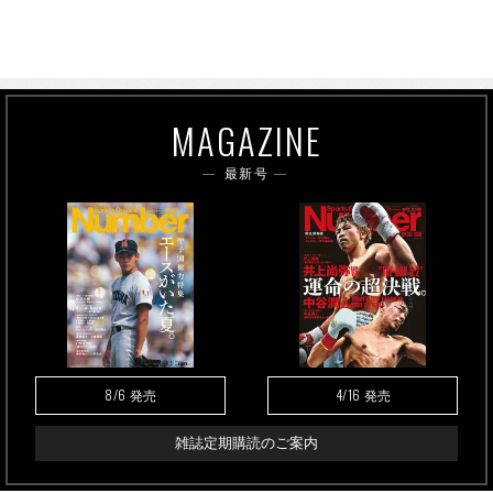
MAGAZINE
最新号
8/6
4/16
発売
発売
雑誌定期購読のご案内