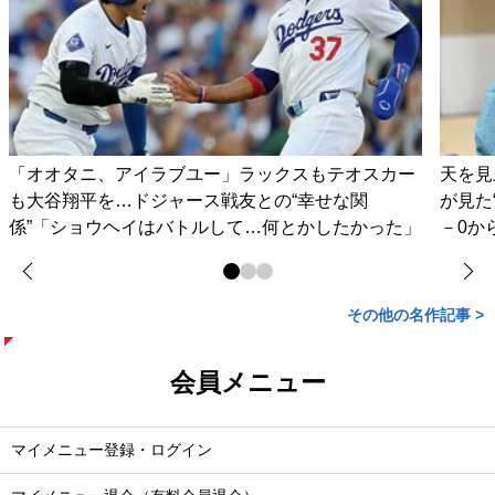
「オオタニ、アイラブユー」ラックスもテオスカー
天を見
も大谷翔平を…ドジャース戦友との“幸せな関
が見た
係”「ショウヘイはバトルして…何とかしたかった」
－0か
その他の名作記事 >
会員メニュー
マイメニュー登録・ログイン