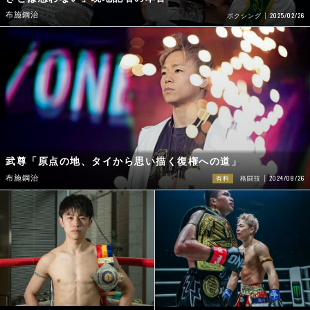
布施鋼治
2025/02/26
ボクシング
武尊「原点の地、タイから思い描く復権への道」
2024/08/26
布施鋼治
有料
格闘技