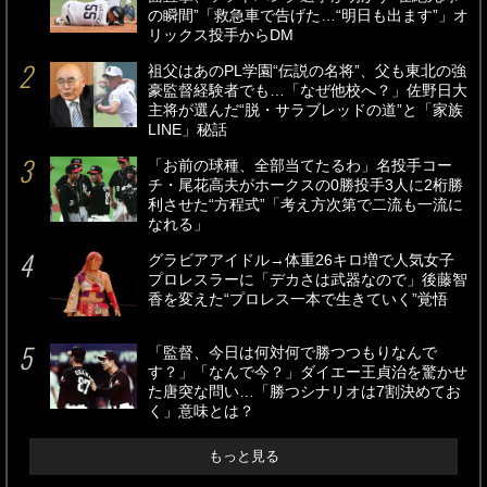
の瞬間”「救急車で告げた…“明日も出ます”」オ
リックス投手からDM
祖父はあのPL学園“伝説の名将”、父も東北の強
豪監督経験者でも…「なぜ他校へ？」佐野日大
主将が選んだ“脱・サラブレッドの道”と「家族
LINE」秘話
「お前の球種、全部当てたるわ」名投手コー
チ・尾花高夫がホークスの0勝投手3人に2桁勝
利させた“方程式”「考え方次第で二流も一流に
なれる」
グラビアアイドル→体重26キロ増で人気女子
プロレスラーに「デカさは武器なので」後藤智
香を変えた“プロレス一本で生きていく”覚悟
「監督、今日は何対何で勝つつもりなんで
す？」「なんで今？」ダイエー王貞治を驚かせ
た唐突な問い…「勝つシナリオは7割決めてお
く」意味とは？
もっと見る