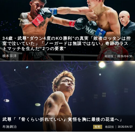
34歳・武尊“ダウン4度のKO勝利”の真実「敗者ロッタンは控
室で泣いていた」「ノーガードは無謀ではない」奇跡のラス
トマッチを生んだ“2つの要素”
橋本宗洋
2026/04/30
格闘技
武尊「『骨くらい折れていい』覚悟を胸に最後の花道へ」
2026/04/27
布施鋼治
有料
格闘技