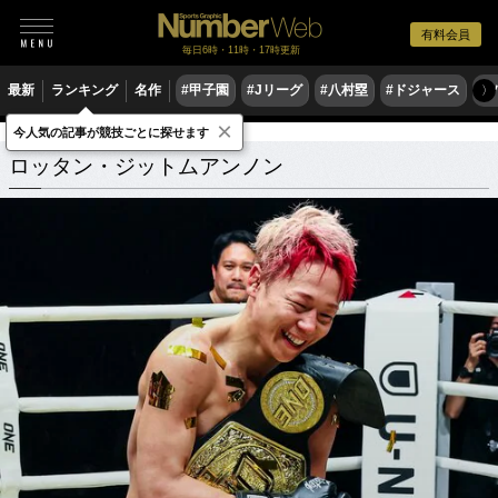
有料会員
毎日6時・11時・17時更新
最新
ランキング
名作
#甲子園
#Jリーグ
#八村塁
#ドジャース
#
〉
×
今人気の記事が競技ごとに探せます
ロッタン・ジットムアンノン
関連記事
ロッタン・ジットムアンノン