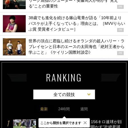
リーグ屈指のシューター・安藤周人が明かす“見え
る”ことの重要性
PR
38歳でも進化を続ける篠山竜青が語る「10年前より
バスケが上手くなっている」理由とは。［MVVりらい
ぶ賞 受賞者インタビュー］
PR
世界の頂点に君臨し続けるオランダの超人ハリー・ラ
ブレイセンと日本のエースの太田海也「絶対王者から
学ぶこと」《ケイリン国際対談②》
PR
RANKING
全ての競技
最新
24時間
週間
×
「アゴ骨折、前歯折れて…」156キロ速球が顔
ここから競技を選択できます
面直撃、ソフトバンク選手が明かす“壮絶死球