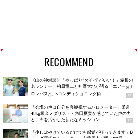
RECOMMEND
《山の神対談》「やっぱり“タイパ”がいい！」箱根の
名ランナー、柏原竜二と神野大地が語る「エアー
サ
®
ロンパス
」×コンディショニング術
®
PR
「会場の声は自分を客観視するバロメーター」柔道
48kg級金メダリスト・角田夏実が感じていた声の力
と、声を活かした新たなミッション
PR
「少しぼやけているだけでも感覚が狂ってきます」B