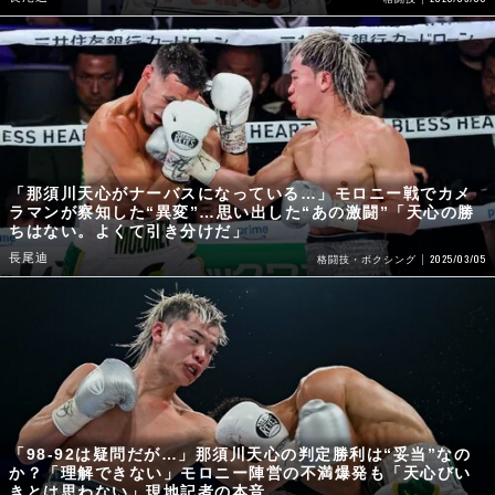
「那須川天心がナーバスになっている…」モロニー戦でカメ
ラマンが察知した“異変”…思い出した“あの激闘”「天心の勝
ちはない。よくて引き分けだ」
長尾迪
2025/03/05
格闘技・ボクシング
「98-92は疑問だが…」那須川天心の判定勝利は“妥当”なの
か？「理解できない」モロニー陣営の不満爆発も「天心びい
きとは思わない」現地記者の本音