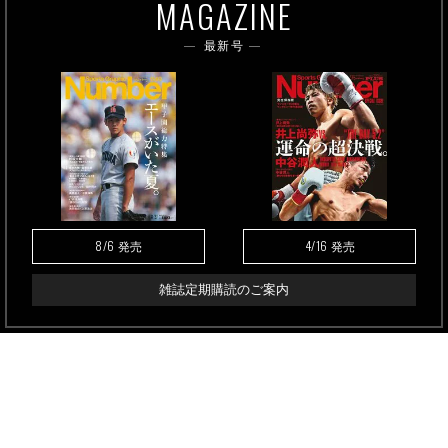
MAGAZINE
最新号
8/6
4/16
発売
発売
雑誌定期購読のご案内