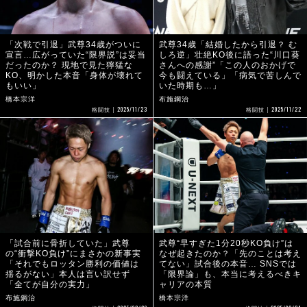
「次戦で引退」武尊34歳がついに
武尊34歳「結婚したから引退？ む
宣言…広がっていた“限界説”は妥当
しろ逆」壮絶KO後に語った“川口葵
だったのか？ 現地で見た獰猛な
さんへの感謝”「この人のおかげで
KO、明かした本音「身体が壊れて
今も闘えている」「病気で苦しんで
もいい」
いた時期も…」
橋本宗洋
布施鋼治
2025/11/23
2025/11/22
格闘技
格闘技
「試合前に骨折していた」武尊
武尊“早すぎた1分20秒KO負け”は
の“衝撃KO負け”にまさかの新事実
なぜ起きたのか？「先のことは考え
「それでもロッタン勝利の価値は
てない」試合後の本音… SNSでは
揺るがない」本人は言い訳せず
「限界論」も、本当に考えるべきキ
「全てが自分の実力」
ャリアの本質
布施鋼治
橋本宗洋