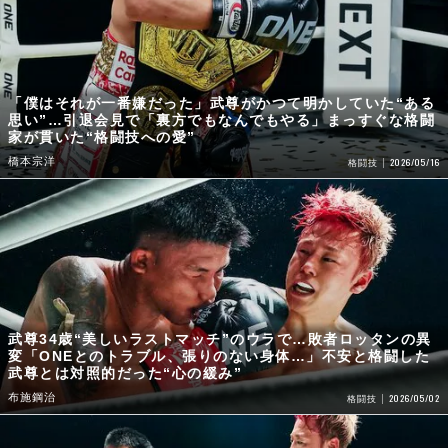
「僕はそれが一番嫌だった」武尊がかつて明かしていた“ある
思い”…引退会見で「裏方でもなんでもやる」まっすぐな格闘
家が貫いた“格闘技への愛”
橋本宗洋
2026/05/16
格闘技
武尊34歳“美しいラストマッチ”のウラで…敗者ロッタンの異
変「ONEとのトラブル、張りのない身体…」不安と格闘した
武尊とは対照的だった“心の緩み”
布施鋼治
2026/05/02
格闘技