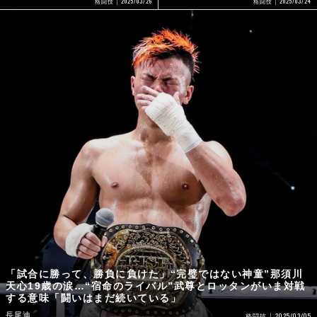
2025/03/26
2025/03/24
格闘技
格闘技
「試合に勝って、勝負に負けた」“完璧ではない神童”那須川
天心19歳の涙…“宿命のライバル”武尊とロッタンがいま対戦
する意味「闘いはまだ続いている」
長尾迪
2025/03/05
格闘技