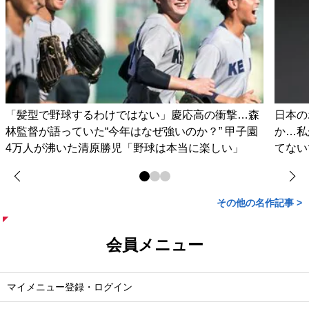
「髪型で野球するわけではない」慶応高の衝撃…森
日本の
林監督が語っていた“今年はなぜ強いのか？” 甲子園
か…私
4万人が沸いた清原勝児「野球は本当に楽しい」
てない
その他の名作記事 >
会員メニュー
マイメニュー登録・ログイン