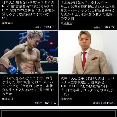
日本人が知らない偉業“ムエタイの
「あれだけ蹴っても倒れなかっ
PFP1位”吉成名高23歳は何がスゴ
た…」武尊を筋断裂に追い込んだ王
い？ 怒涛の29連勝も「まだ会場が
者スーパーレックはなぜ敗者を称え
震えるような試合はできていな
たのか？ 互いに限界を超えた激闘
い」
のウラ側
布施鋼治
布施鋼治
2024/04/13
2024/02/01
格闘技
格闘技
「僕ができるのはここまで」武尊
武尊「天心選手に負けたのは…」ベ
が流した涙の“真意”とは？ スーパ
トナムに学校建設、自炊弁当…
ーレックも「倒されるかと」名勝
THE MATCH“あの敗戦”後の日々
負を生んだ2人はいかに“超一流”だ
「1日でも早くロッタンとやりたか
ったか
った」
橋本宗洋
橋本宗洋
2024/01/29
2023/12/24
格闘技
格闘技