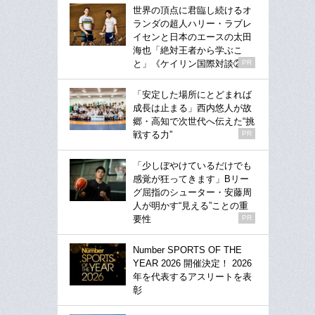
世界の頂点に君臨し続けるオ
ランダの超人ハリー・ラブレ
イセンと日本のエースの太田
海也「絶対王者から学ぶこ
と」《ケイリン国際対談②》
PR
「安定した場所にとどまれば
成長は止まる」西内悠人が故
郷・高知で次世代へ伝えた“挑
戦する力”
PR
「少しぼやけているだけでも
感覚が狂ってきます」Bリー
グ屈指のシューター・安藤周
人が明かす“見える”ことの重
要性
PR
Number SPORTS OF THE
YEAR 2026 開催決定！ 2026
年を代表するアスリートを表
彰