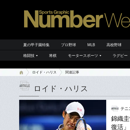
夏の甲子園特集
プロ野球
MLB
高校野球
格闘技
将棋
モータースポーツ
ラグビー
ロイド・ハリス
関連記事
ロイド・ハリス
テニス
錦織圭
復活」