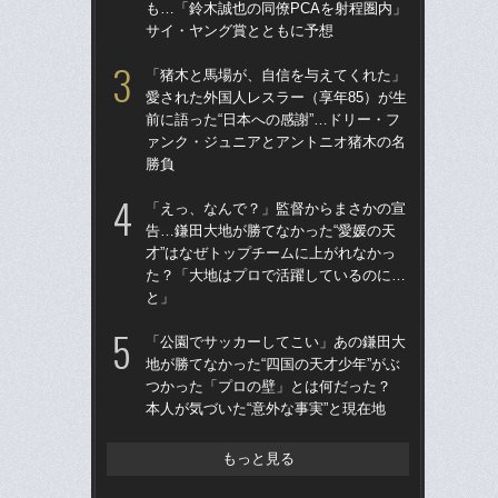
も…「鈴木誠也の同僚PCAを射程圏内」
ー
サイ・ヤング賞とともに予想
寺
「猪木と馬場が、自信を与えてくれた」
「
愛された外国人レスラー（享年85）が生
告…
前に語った“日本への感謝”…ドリー・フ
才”
ァンク・ジュニアとアントニオ猪木の名
た
勝負
と
「えっ、なんで？」監督からまさかの宣
「
告…鎌田大地が勝てなかった“愛媛の天
りゅ
才”はなぜトップチームに上がれなかっ
的
た？「大地はプロで活躍しているのに…
ち破
と」
「
「公園でサッカーしてこい」あの鎌田大
地が
地が勝てなかった“四国の天才少年”がぶ
つ
つかった「プロの壁」とは何だった？
本人
本人が気づいた“意外な事実”と現在地
もっと見る