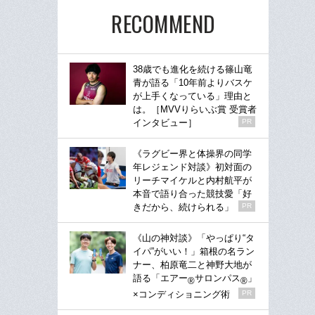
RECOMMEND
38歳でも進化を続ける篠山竜
青が語る「10年前よりバスケ
が上手くなっている」理由と
は。［MVVりらいぶ賞 受賞者
インタビュー］
PR
《ラグビー界と体操界の同学
年レジェンド対談》初対面の
リーチマイケルと内村航平が
本音で語り合った競技愛「好
きだから、続けられる」
PR
《山の神対談》「やっぱり“タ
イパ”がいい！」箱根の名ラン
ナー、柏原竜二と神野大地が
語る「エアー
サロンパス
」
®
®
×コンディショニング術
PR