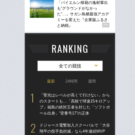
「バイエルン移籍の逸材輩出
も“グラウンドがなかっ
た”…」サガン鳥栖最強アカデ
ミーを変えた『企業版ふるさ
と納税』
PR
RANKING
全ての競技
最新
24時間
週間
「聖光はレベルが高くて行けない」から
「
のスタートも…「高校で球速15キロアッ
のス
プ」福島の絶対王者を封じた「ソフトボ
プ
ール出身」“背番号17”の正体
ール
ドジャース電撃加入スクーバルで「大谷
卒業
翔平の投手負担減」なら4年連続MVP
“偏