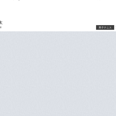
太
be
男子テニス