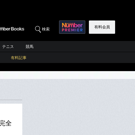
有料会員
検索
テニス
競馬
有料記事
「完全