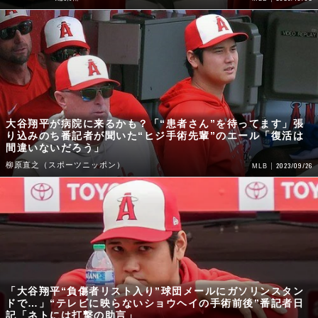
大谷翔平が病院に来るかも？「“患者さん”を待ってます」張
り込みのち番記者が聞いた“ヒジ手術先輩”のエール「復活は
間違いないだろう」
柳原直之（スポーツニッポン）
2023/09/26
MLB
「大谷翔平“負傷者リスト入り”球団メールにガソリンスタン
ドで…」“テレビに映らないショウヘイの手術前後”番記者日
記「ネトには打撃の助言」