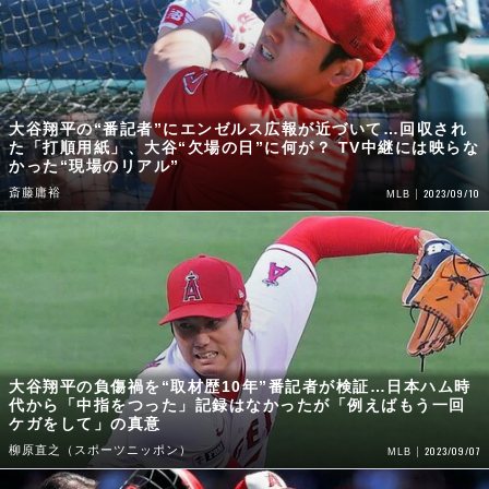
大谷翔平の“番記者”にエンゼルス広報が近づいて…回収され
た「打順用紙」、大谷“欠場の日”に何が？ TV中継には映らな
かった“現場のリアル”
斎藤庸裕
2023/09/10
MLB
大谷翔平の負傷禍を“取材歴10年”番記者が検証…日本ハム時
代から「中指をつった」記録はなかったが「例えばもう一回
ケガをして」の真意
柳原直之（スポーツニッポン）
2023/09/07
MLB