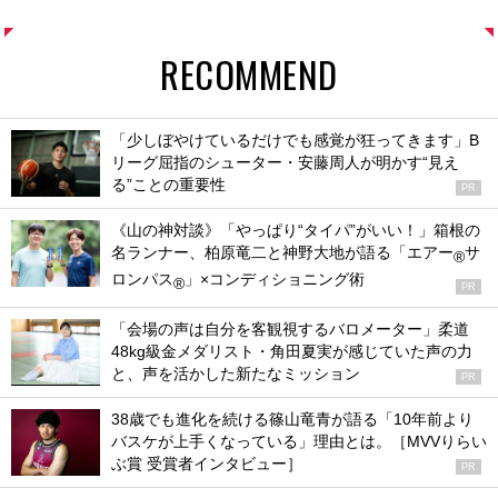
RECOMMEND
「少しぼやけているだけでも感覚が狂ってきます」B
リーグ屈指のシューター・安藤周人が明かす“見え
る”ことの重要性
PR
《山の神対談》「やっぱり“タイパ”がいい！」箱根の
名ランナー、柏原竜二と神野大地が語る「エアー
サ
®
ロンパス
」×コンディショニング術
®
PR
「会場の声は自分を客観視するバロメーター」柔道
48kg級金メダリスト・角田夏実が感じていた声の力
と、声を活かした新たなミッション
PR
38歳でも進化を続ける篠山竜青が語る「10年前より
バスケが上手くなっている」理由とは。［MVVりらい
ぶ賞 受賞者インタビュー］
PR