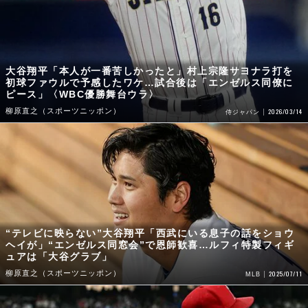
大谷翔平「本人が一番苦しかったと」村上宗隆サヨナラ打を
初球ファウルで予感したワケ…試合後は「エンゼルス同僚に
ピース」〈WBC優勝舞台ウラ〉
柳原直之（スポーツニッポン）
2026/03/14
侍ジャパン
“テレビに映らない”大谷翔平「西武にいる息子の話をショウ
ヘイが」“エンゼルス同窓会”で恩師歓喜…ルフィ特製フィギ
ュアは「大谷グラブ」
柳原直之（スポーツニッポン）
2025/07/11
MLB