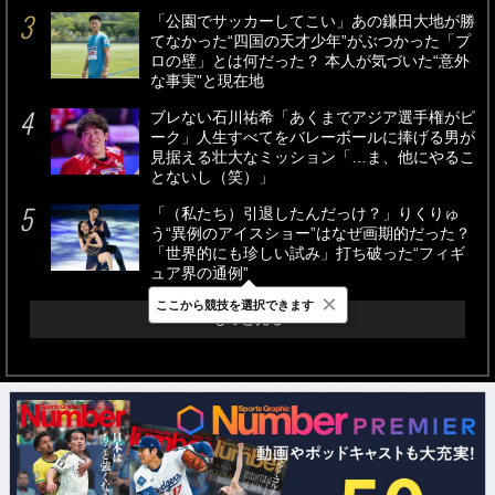
「公園でサッカーしてこい」あの鎌田大地が勝
てなかった“四国の天才少年”がぶつかった「プ
ロの壁」とは何だった？ 本人が気づいた“意外
な事実”と現在地
ブレない石川祐希「あくまでアジア選手権がピ
ーク」人生すべてをバレーボールに捧げる男が
見据える壮大なミッション「…ま、他にやるこ
とないし（笑）」
「（私たち）引退したんだっけ？」りくりゅ
う“異例のアイスショー”はなぜ画期的だった？
「世界的にも珍しい試み」打ち破った“フィギ
ュア界の通例”
×
ここから競技を選択できます
もっと見る