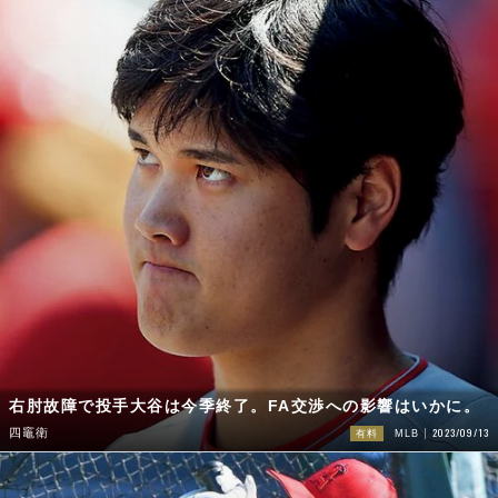
右肘故障で投手大谷は今季終了。FA交渉への影響はいかに。
2023/09/13
四竈衛
有料
MLB