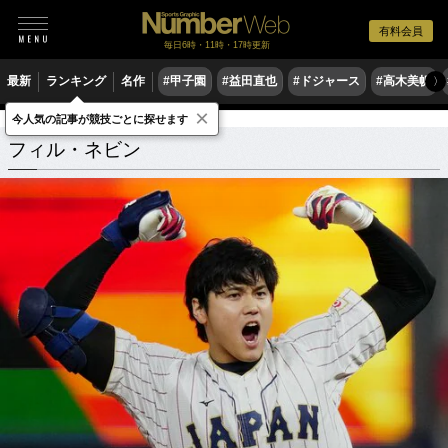
有料会員
毎日6時・11時・17時更新
最新
ランキング
名作
#甲子園
#益田直也
#ドジャース
#高木美帆
〉
×
今人気の記事が競技ごとに探せます
フィル・ネビン
関連記事
フィル・ネビン