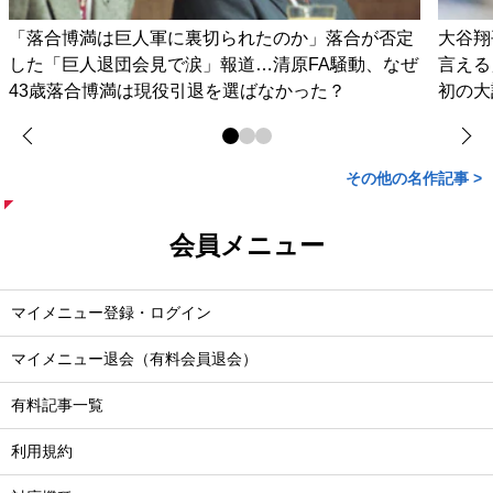
「落合博満は巨人軍に裏切られたのか」落合が否定
大谷翔
した「巨人退団会見で涙」報道…清原FA騒動、なぜ
言える
43歳落合博満は現役引退を選ばなかった？
初の大
その他の名作記事 >
会員メニュー
マイメニュー登録・ログイン
マイメニュー退会（有料会員退会）
有料記事一覧
利用規約