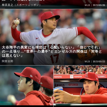
柳原直之（スポーツニッポン）
2023/09/26
MLB
大谷翔平の異変にも球団は「心配いらない」「信じてくれ」
の一点張り…“世界一の選手”とエンゼルスの関係は「対等と
は思えない」
阿部太郎
2023/09/23
MLB