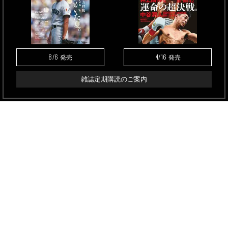
8/6
4/16
発売
発売
雑誌定期購読のご案内