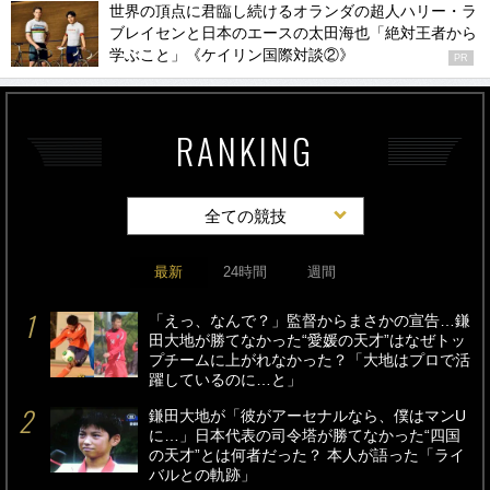
世界の頂点に君臨し続けるオランダの超人ハリー・ラ
ブレイセンと日本のエースの太田海也「絶対王者から
学ぶこと」《ケイリン国際対談②》
PR
RANKING
全ての競技
最新
24時間
週間
「えっ、なんで？」監督からまさかの宣告…鎌
田大地が勝てなかった“愛媛の天才”はなぜトッ
プチームに上がれなかった？「大地はプロで活
躍しているのに…と」
鎌田大地が「彼がアーセナルなら、僕はマンU
に…」日本代表の司令塔が勝てなかった“四国
の天才”とは何者だった？ 本人が語った「ライ
バルとの軌跡」