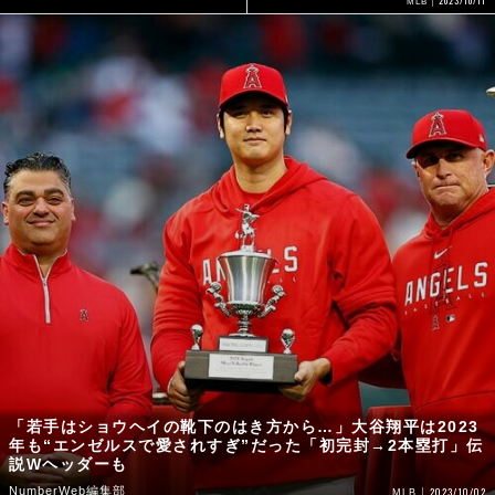
2023/10/11
MLB
「若手はショウヘイの靴下のはき方から…」大谷翔平は2023
年も“エンゼルスで愛されすぎ”だった「初完封→2本塁打」伝
説Wヘッダーも
NumberWeb編集部
2023/10/02
MLB