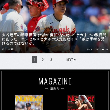
大谷翔平の靭帯損傷は“誰の責任”なのか？ ケガまでの数日間
にあった、エンゼルスと大谷の決定的なミス「彼は手術を受
けるのではないか」
笹田幸嗣
2023/08/26
MLB
1
2
3
NEXT >>
MAGAZINE
最新号