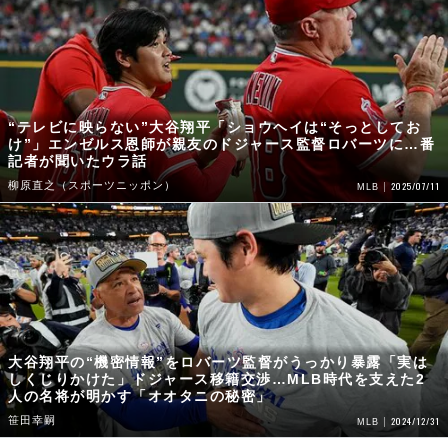
“テレビに映らない”大谷翔平「ショウヘイは“そっとしてお
け”」エンゼルス恩師が親友のドジャース監督ロバーツに…番
記者が聞いたウラ話
柳原直之（スポーツニッポン）
2025/07/11
MLB
大谷翔平の“機密情報”をロバーツ監督がうっかり暴露「実は
しくじりかけた」ドジャース移籍交渉…MLB時代を支えた2
人の名将が明かす「オオタニの秘密」
笹田幸嗣
2024/12/31
MLB