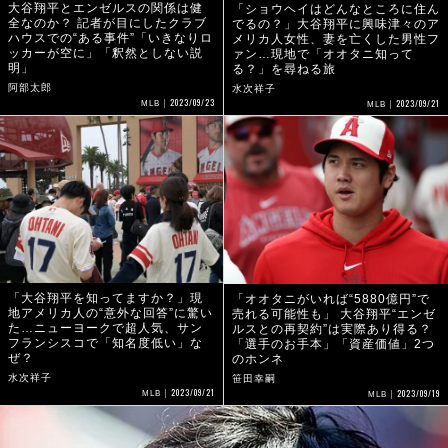
大谷翔平とエンゼルスの関係は健
「ショウヘイはどんなところに住ん
全なのか？ 記者が目にしたクラブ
でるの？」大谷翔平に興味津々のア
ハウスでの“ある事件”「いきなりロ
メリカ人女性、妻を亡くした男性フ
ッカーが空に」「釈然としない説
ァン…現地で「オオタニ知って
明」
る？」を尋ねる旅
阿部太郎
水次祥子
2023/09/23
2023/09/21
MLB
MLB
「大谷翔平を知ってますか？」現
「オオタニがいれば“5880億円”で
地アメリカ人の“意外な回答”に驚い
売れる可能性も」 大谷翔平“エンゼ
た…ニューヨークで超人気、サン
ルスとの再契約”は実際あり得る？
フランシスコで「知名度低い」な
「選手のお手本」「資産価値」2つ
ぜ？
のホンネ
水次祥子
笹田幸嗣
2023/09/21
2023/09/19
MLB
MLB