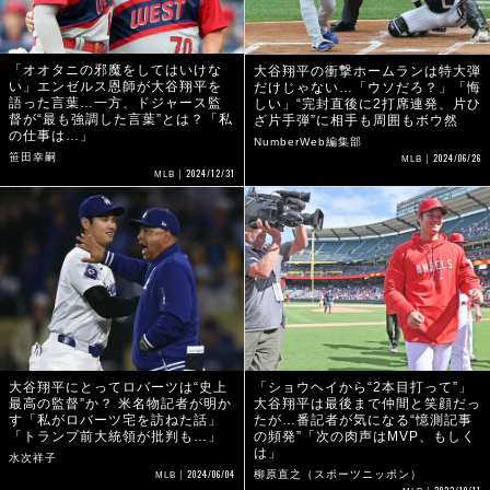
「オオタニの邪魔をしてはいけな
大谷翔平の衝撃ホームランは特大弾
い」エンゼルス恩師が大谷翔平を
だけじゃない…「ウソだろ？」「悔
語った言葉…一方、ドジャース監
しい」“完封直後に2打席連発、片ひ
督が“最も強調した言葉”とは？「私
ざ片手弾”に相手も周囲もボウ然
の仕事は…」
NumberWeb編集部
笹田幸嗣
2024/06/26
MLB
2024/12/31
MLB
大谷翔平にとってロバーツは“史上
「ショウヘイから“2本目打って”」
最高の監督”か？ 米名物記者が明か
大谷翔平は最後まで仲間と笑顔だっ
す「私がロバーツ宅を訪ねた話」
たが…番記者が気になる“憶測記事
「トランプ前大統領が批判も…」
の頻発”「次の肉声はMVP、もしく
は」
水次祥子
2024/06/04
柳原直之（スポーツニッポン）
MLB