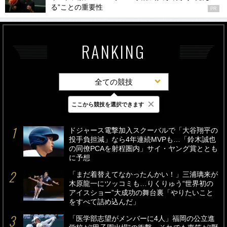
る”ことの重要性
PR
RANKING
全ての競技
×
ここから競技を選択できます
最新
24時間
週間
ドジャース電撃加入スクーバルで「大谷翔平の
投手負担減」なら4年連続MVPも…「鈴木誠也
の同僚PCAを射程圏内」サイ・ヤング賞ととも
に予想
「まだ着替えてなかったんかい！」三浦璃来が
木原龍一にツッコミも…りくりゅう“世界初の
アイスショー”大成功の舞台裏「やりたいこと
をすべて詰め込んだ」
「医学部志望がメンバーに4人」福岡の公立進