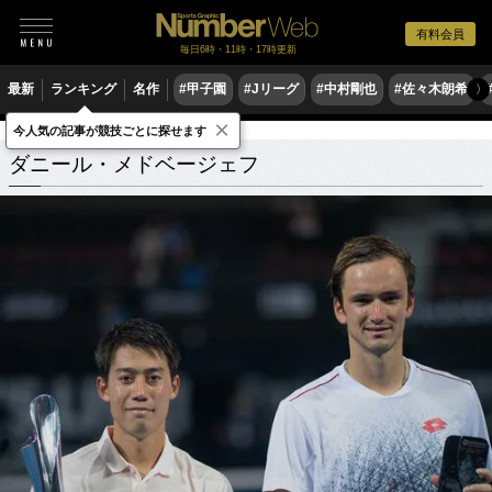
有料会員
毎日6時・11時・17時更新
最新
ランキング
名作
#甲子園
#Jリーグ
#中村剛也
#佐々木朗希
〉
×
今人気の記事が競技ごとに探せます
ダニール・メドベージェフ
関連記事
ダニール・メドベージェフ