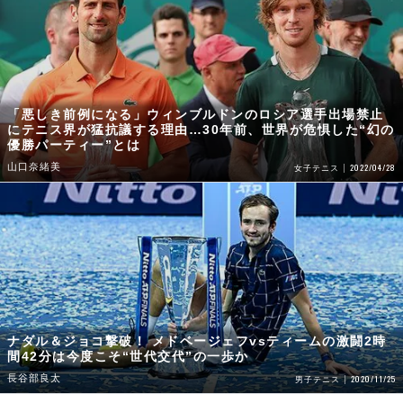
「悪しき前例になる」ウィンブルドンのロシア選手出場禁止
にテニス界が猛抗議する理由…30年前、世界が危惧した“幻の
優勝パーティー”とは
山口奈緒美
2022/04/28
女子テニス
ナダル＆ジョコ撃破！ メドベージェフvsティームの激闘2時
間42分は今度こそ“世代交代”の一歩か
長谷部良太
2020/11/25
男子テニス