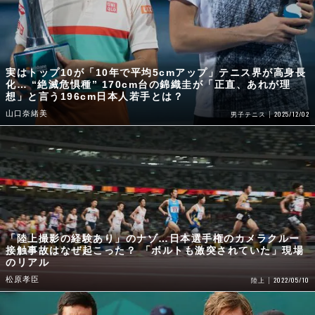
実はトップ10が「10年で平均5cmアップ」テニス界が高身長
化… “絶滅危惧種” 170cm台の錦織圭が「正直、あれが理
想」と言う196cm日本人若手とは？
山口奈緒美
2025/12/02
男子テニス
「陸上撮影の経験あり」のナゾ…日本選手権のカメラクルー
接触事故はなぜ起こった？ 「ボルトも激突されていた」現場
のリアル
松原孝臣
2022/05/10
陸上