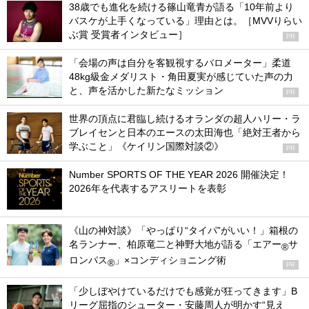
38歳でも進化を続ける篠山竜青が語る「10年前より
バスケが上手くなっている」理由とは。［MVVりらい
ぶ賞 受賞者インタビュー］
PR
「会場の声は自分を客観視するバロメーター」柔道
48kg級金メダリスト・角田夏実が感じていた声の力
と、声を活かした新たなミッション
PR
世界の頂点に君臨し続けるオランダの超人ハリー・ラ
ブレイセンと日本のエースの太田海也「絶対王者から
学ぶこと」《ケイリン国際対談②》
PR
Number SPORTS OF THE YEAR 2026 開催決定！
2026年を代表するアスリートを表彰
《山の神対談》「やっぱり“タイパ”がいい！」箱根の
名ランナー、柏原竜二と神野大地が語る「エアー
サ
®
ロンパス
」×コンディショニング術
®
PR
「少しぼやけているだけでも感覚が狂ってきます」B
リーグ屈指のシューター・安藤周人が明かす“見え