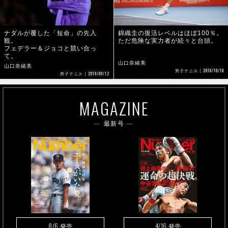
ナダルが覆した「短命」の先入
錦織圭の復活レベルはほぼ100％。
観。
ただ危険な実力者が続々と台頭。
フェデラー＆ジョコと競い合っ
て。
山口奈緒美
山口奈緒美
2018/10/10
男子テニス
2019/09/12
男子テニス
MAGAZINE
最新号
8/6
4/16
発売
発売