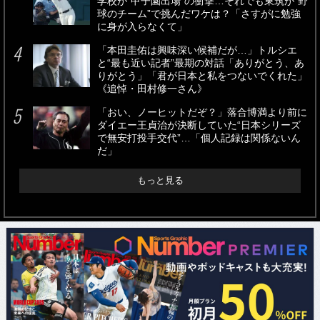
学校が“甲子園出場”の衝撃…それでも東筑が“野
球のチーム”で挑んだワケは？「さすがに勉強
に身が入らなくて」
「本田圭佑は興味深い候補だが…」トルシエ
と“最も近い記者”最期の対話「ありがとう、あ
りがとう」「君が日本と私をつないでくれた」
《追悼・田村修一さん》
「おい、ノーヒットだぞ？」落合博満より前に
ダイエー王貞治が決断していた“日本シリーズ
で無安打投手交代”…「個人記録は関係ないん
だ」
もっと見る