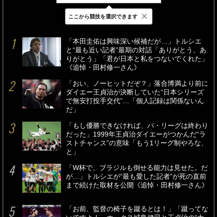
×
ここから競技を選択できます
最新
24時間
週間
「本田圭佑は興味深い候補だが…」トルシエ
と“最も近い記者”最期の対話「ありがとう、あ
りがとう」「君が日本と私をつないでくれた」
《追悼・田村修一さん》
「おい、ノーヒットだぞ？」落合博満より前に
ダイエー王貞治が決断していた“日本シリーズ
で無安打投手交代”…「個人記録は関係ないん
だ」
「もし優勝できなければ、パ・リーグは終わり
だった」1999年王貞治ダイエーがつかんだ“ラ
ストチャンス”の意味「もう1リーグ制やろな、
と」
「W杯で、ブラジルも倒せる能力は見せた。だ
が…」トルシエが“最も愛した記者”が死の直前
まで続けた取材を公開《追悼・田村修一さん》
「お前、監督の椅子を蹴るとは！」「蹴ってな