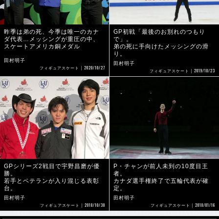
昨季は弟の死、今季は唯一のカナ
GP初戦「最後のお別れのつもり
ダ代表…メッシングが重圧の中、
で」。
スケートアメリカ銅メダル
弟の死に手向けたメッシングの滑
り。
田村明子
田村明子
2020/10/27
フィギュアスケート
2019/10/23
フィギュアスケート
GPシリーズ2戦目で宇野昌磨が優
P・チャンが前人未到の10度目王
勝。
者。
若手とベテランが入り混じる表彰
カナダ選手権終了で五輪代表が確
台。
定。
田村明子
田村明子
2018/10/30
2018/01/16
フィギュアスケート
フィギュアスケート