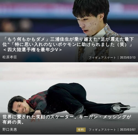
「もう何もかもダメ」三浦佳生が乗り越えた“足が震えた最下
位”「特に思い入れのないポケモンに助けられました（笑）」
＜四大陸選手権を最年少V＞
松原孝臣
2023/02/13
フィギュアスケート
世界に愛された笑顔のスケーター。キーガン・メッシングが
有終の美。
2023/02/07
野口美惠
有料
フィギュアスケート