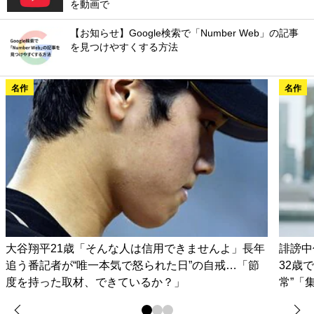
を動画で
【お知らせ】Google検索で「Number Web」の記事
を見つけやすくする方法
名作
名作
大谷翔平21歳「そんな人は信用できませんよ」長年
誹謗中
追う番記者が“唯一本気で怒られた日”の自戒…「節
32歳
度を持った取材、できているか？」
常”「