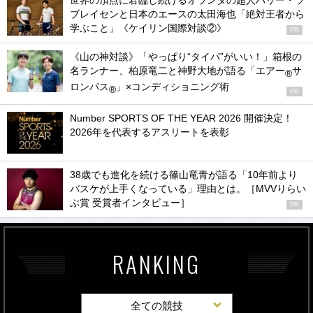
世界の頂点に君臨し続けるオランダの超人ハリー・ラ
ブレイセンと日本のエースの太田海也「絶対王者から
学ぶこと」《ケイリン国際対談②》
PR
《山の神対談》「やっぱり“タイパ”がいい！」箱根の
名ランナー、柏原竜二と神野大地が語る「エアー
サ
®
ロンパス
」×コンディショニング術
®
PR
Number SPORTS OF THE YEAR 2026 開催決定！
2026年を代表するアスリートを表彰
38歳でも進化を続ける篠山竜青が語る「10年前より
バスケが上手くなっている」理由とは。［MVVりらい
ぶ賞 受賞者インタビュー］
PR
RANKING
全ての競技