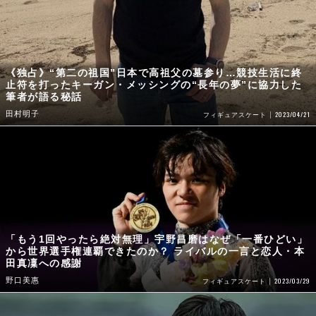
《独占》“第二の祖国”日本で高祖父の墓参り…競技生活に終
止符を打ったキーガン・メッシングの“長年の夢”に協力した
筆者が語る秘話
田村明子
2023/04/21
フィギュアスケート
「もう1回やったら絶対無理」宇野昌磨はなぜ「一番ひどい」
から世界選手権連覇できたのか？ ライバルの一言と恋人・本
田真凜への感謝
野口美惠
2023/03/29
フィギュアスケート