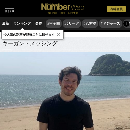
有料会員
毎日6時・11時・17時更新
最新
ランキング
名作
#甲子園
#Jリーグ
#八村塁
#ドジャース
#
〉
×
今人気の記事が競技ごとに探せます
キーガン・メッシング
関連記事
キーガン・メッシング