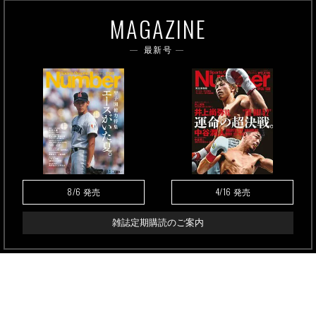
MAGAZINE
最新号
8/6
4/16
発売
発売
雑誌定期購読のご案内