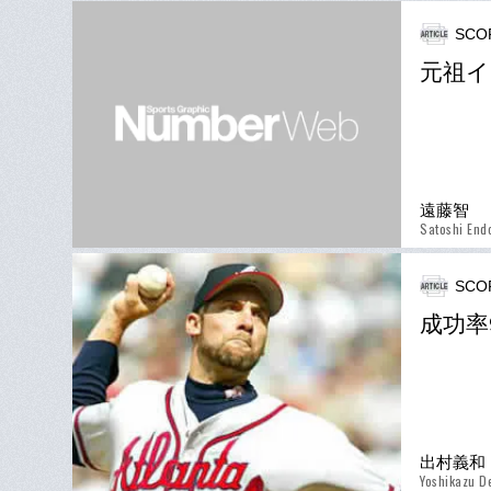
SCO
元祖イ
遠藤智
Satoshi End
SCO
成功率
出村義和
Yoshikazu 