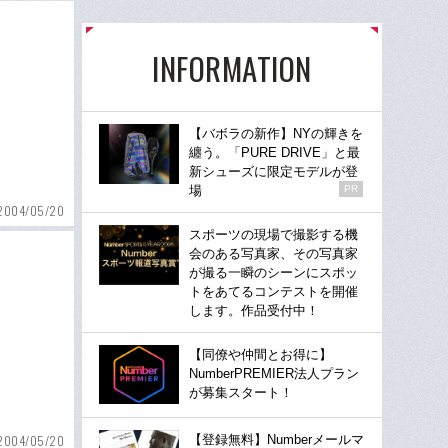
INFORMATION
【バボラの新作】NYの輝きを
纏う。「PURE DRIVE」と最
新シューズに限定モデルが登
場
PR
2004/05/20
スポーツの現場で撮影する機
会のある写真家、その写真家
が撮る一瞬のシーンにスポッ
トをあてるコンテストを開催
します。作品受付中！
【同僚や仲間とお得に】
NumberPREMIER法人プラン
が募集スタート！
【登録無料】Numberメールマ
2004/05/20