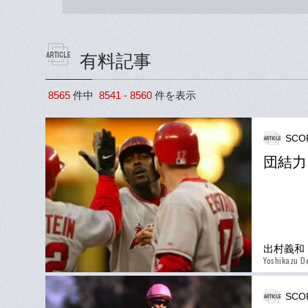
有料記事
8565
件中
8541 - 8560
件を表示
SCO
団結力
出村義和
Yoshikazu 
SCO