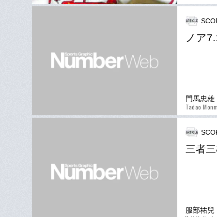
SCO
ノア7
門馬忠雄
Tadao Mon
SCO
三者三
服部祐兒