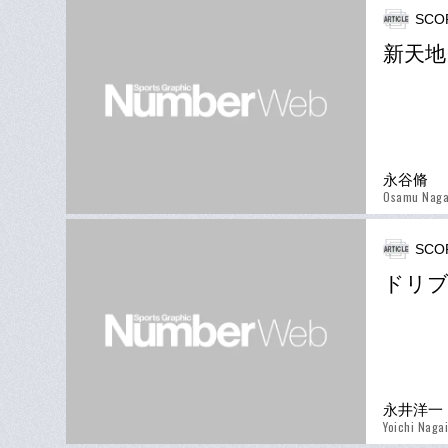
SCO
新天地
永谷脩
Osamu Naga
SCO
ドリブ
永井洋一
Yoichi Nagai