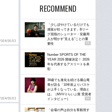
RECOMMEND
「少しぼやけているだけでも
感覚が狂ってきます」Bリー
グ屈指のシューター・安藤周
人が明かす“見える”ことの重
2004/06/03
要性
PR
Number SPORTS OF THE
YEAR 2026 開催決定！ 2026
年を代表するアスリートを表
彰
38歳でも進化を続ける篠山竜
青が語る「10年前よりバスケ
が上手くなっている」理由と
は。［MVVりらいぶ賞 受賞者
2004/06/03
インタビュー］
PR
「会場の声は自分を客観視す