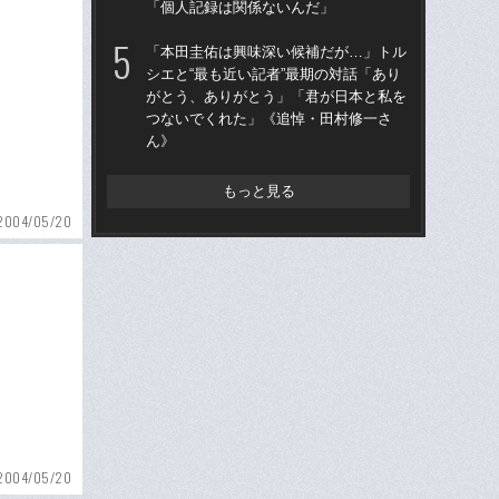
「個人記録は関係ないんだ」
王貞
当
「本田圭佑は興味深い候補だが…」トル
シエと“最も近い記者”最期の対話「あり
「
がとう、ありがとう」「君が日本と私を
で
つないでくれた」《追悼・田村修一さ
を
ん》
は
もっと見る
2004/05/20
2004/05/20