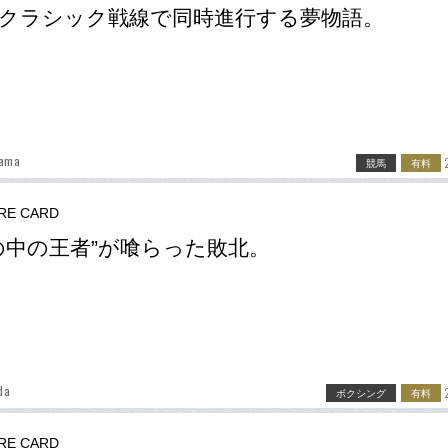
クラシック戦線で同時進行する夢物語。
yama
競馬
有料
RE CARD
の中の王者”が喰らった敗北。
da
ボクシング
有料
RE CARD