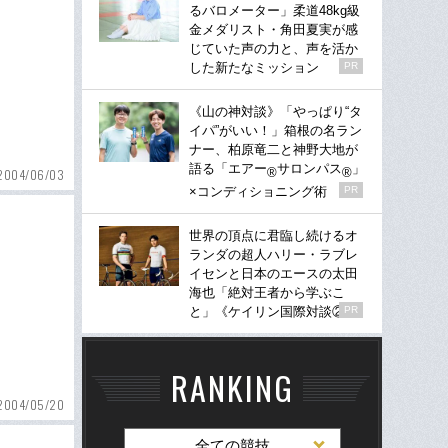
るバロメーター」柔道48kg級
金メダリスト・角田夏実が感
じていた声の力と、声を活か
した新たなミッション
PR
《山の神対談》「やっぱり“タ
イパ”がいい！」箱根の名ラン
ナー、柏原竜二と神野大地が
語る「エアー
サロンパス
」
®
®
2004/06/03
×コンディショニング術
PR
世界の頂点に君臨し続けるオ
ランダの超人ハリー・ラブレ
イセンと日本のエースの太田
海也「絶対王者から学ぶこ
と」《ケイリン国際対談②》
PR
RANKING
2004/05/20
全ての競技