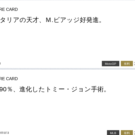
RE CARD
タリアの天才、Ｍ.ビアッジ好発進。
o
MotoGP
有料
RE CARD
90％、進化したトミー・ジョン手術。
Demura
MLB
有料