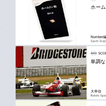
ホーム
Numbe
Sports Grap
SCO
単調な
大串信
Makoto Ogus