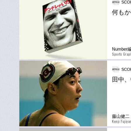
SCO
何もか
Numbe
Sports Grap
SCO
田中、
藤山健二
Kenji Fujiy