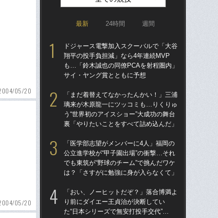
最新
24時間
週間
ドジャース電撃加入スクーバルで「大谷
「
翔平の投手負担減」なら4年連続MVP
り
も…「鈴木誠也の同僚PCAを射程圏内」
た“
サイ・ヤング賞とともに予想
「
2004/05/20
「まだ着替えてなかったんかい！」三浦
「
璃来が木原龍一にツッコミも…りくりゅ
終わ
う“世界初のアイスショー”大成功の舞台
つか
裏「やりたいことをすべて詰め込んだ」
リ
「医学部志望がメンバーに4人」福岡の
「ア
公立進学校が“甲子園出場”の衝撃…それ
球
でも東筑が“野球のチーム”で挑んだワケ
す“
は？「さすがに勉強に身が入らなくて」
た…
らD
「おい、ノーヒットだぞ？」落合博満よ
り前にダイエー王貞治が決断してい
「
2004/05/20
た“日本シリーズで無安打投手交代”…
っ