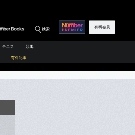
有料会員
検索
テニス
競馬
有料記事