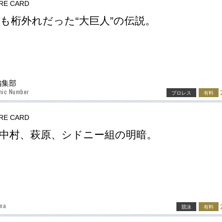
RE CARD
も桁外れだった“大巨人”の伝説。
r編集部
hic Number
プロレス
有料
RE CARD
中村、萩原、シドニー組の明暗。
ama
競泳
有料