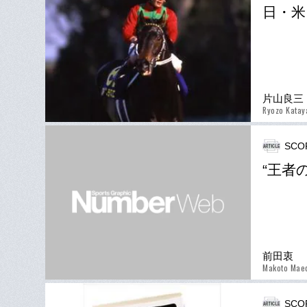
日・米
片山良三
Ryozo Kata
SCO
“王者
前田衷
Makoto Mae
SCO