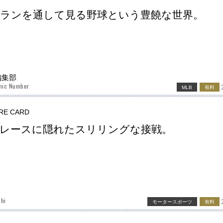
ランを通して見る野球という豊饒な世界。
r編集部
hic Number
MLB
有料
RE CARD
レースに隠れたスリリングな接戦。
hi
モータースポーツ
有料