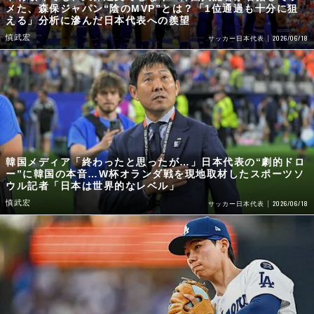
メた、森保ジャパン“陰のMVP”とは？「1位通過も十分に狙
える」分析に滲んだ日本代表への羨望
慎武宏
2026/06/18
サッカー日本代表
韓国メディア「終わったと思ったが…」日本代表の“劇的ドロ
ー”に韓国の本音…W杯オランダ戦を現地取材したスポーツソ
ウル記者「日本は世界的なレベル」
慎武宏
2026/06/18
サッカー日本代表