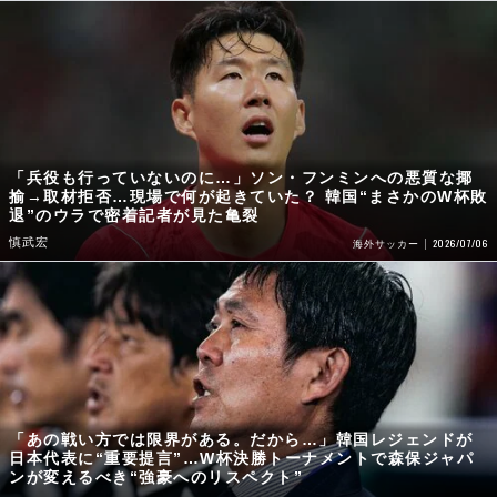
「兵役も行っていないのに…」ソン・フンミンへの悪質な揶
揄→取材拒否…現場で何が起きていた？ 韓国“まさかのW杯敗
退”のウラで密着記者が見た亀裂
慎武宏
2026/07/06
海外サッカー
「あの戦い方では限界がある。だから…」韓国レジェンドが
日本代表に“重要提言”…W杯決勝トーナメントで森保ジャパ
ンが変えるべき“強豪へのリスペクト”