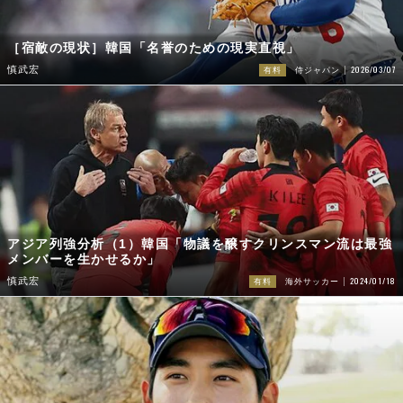
［宿敵の現状］韓国「名誉のための現実直視」
2026/03/07
慎武宏
有料
侍ジャパン
アジア列強分析（1）韓国「物議を醸すクリンスマン流は最強
メンバーを生かせるか」
2024/01/18
慎武宏
有料
海外サッカー