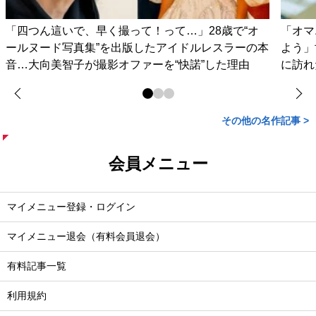
「四つん這いで、早く撮って！って…」28歳で“オ
「オマ
ールヌード写真集”を出版したアイドルレスラーの本
よう」
音…大向美智子が撮影オファーを“快諾”した理由
に訪れ
その他の名作記事 >
会員メニュー
マイメニュー登録・ログイン
マイメニュー退会（有料会員退会）
有料記事一覧
利用規約