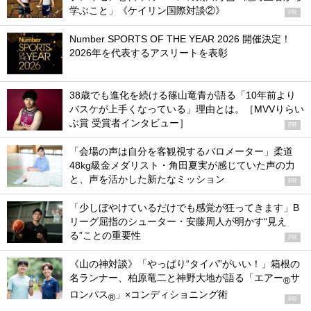
学ぶこと」《ケイリン国際対談②》
PR
Number SPORTS OF THE YEAR 2026 開催決定！
2026年を代表するアスリートを表彰
38歳でも進化を続ける篠山竜青が語る「10年前より
バスケが上手くなっている」理由とは。［MVVりらい
ぶ賞 受賞者インタビュー］
PR
「会場の声は自分を客観視するバロメーター」柔道
48kg級金メダリスト・角田夏実が感じていた声の力
と、声を活かした新たなミッション
PR
「少しぼやけているだけでも感覚が狂ってきます」B
リーグ屈指のシューター・安藤周人が明かす“見え
る”ことの重要性
PR
《山の神対談》「やっぱり“タイパ”がいい！」箱根の
名ランナー、柏原竜二と神野大地が語る「エアー
サ
®
ロンパス
」×コンディショニング術
®
PR