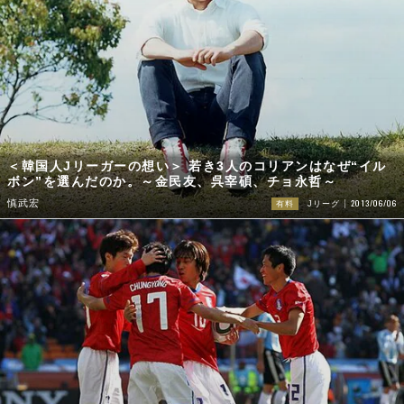
＜韓国人Jリーガーの想い＞ 若き3人のコリアンはなぜ“イル
ボン”を選んだのか。～金民友、呉宰碩、チョ永哲～
2013/06/06
慎武宏
有料
Jリーグ