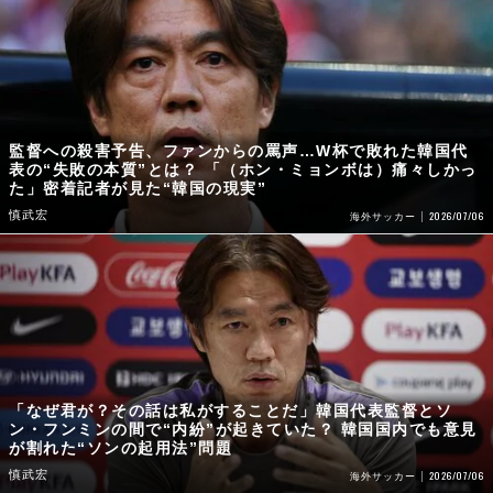
監督への殺害予告、ファンからの罵声…W杯で敗れた韓国代
表の“失敗の本質”とは？ 「（ホン・ミョンボは）痛々しかっ
た」密着記者が見た“韓国の現実”
慎武宏
2026/07/06
海外サッカー
「なぜ君が？その話は私がすることだ」韓国代表監督とソ
ン・フンミンの間で“内紛”が起きていた？ 韓国国内でも意見
が割れた“ソンの起用法”問題
慎武宏
2026/07/06
海外サッカー