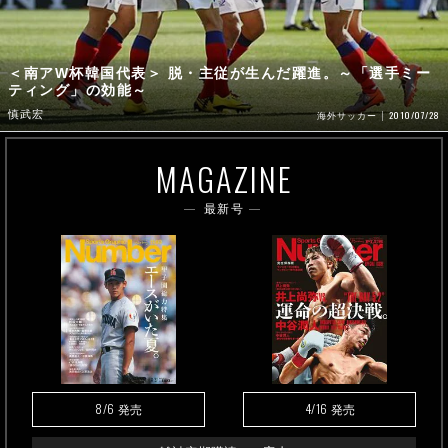
＜南アW杯韓国代表＞ 脱・主従が生んだ躍進。～「選手ミー
ティング」の効能～
慎武宏
2010/07/28
海外サッカー
MAGAZINE
最新号
8/6
4/16
発売
発売