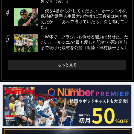
男です（笑）」
「僕を4番から外してください」ホークス小久
保裕紀“選手人生最大の危機”に王貞治は何と答
えたか…「あれで逃げていたら、次も逃げてい
た」
「W杯で、ブラジルも倒せる能力は見せた。だ
が…」トルシエが“最も愛した記者”が死の直前
まで続けた取材を公開《追悼・田村修一さん》
もっと見る