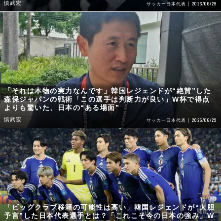
慎武宏
2026/06/29
サッカー日本代表
「それは本物の実力なんです」韓国レジェンドが“絶賛”した
森保ジャパンの戦術「この選手は判断力が良い」W杯で得点
よりも驚いた、日本の“ある場面”
慎武宏
2026/06/29
サッカー日本代表
「ビッグクラブ移籍の可能性は高い」韓国レジェンドが“大胆
予言”した日本代表選手とは？「これこそ今の日本の強み」W