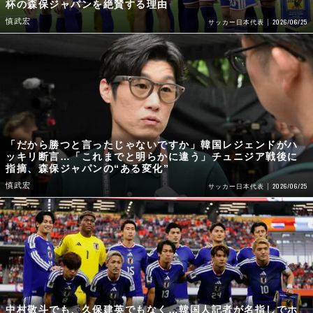
杯の森保ジャパンを絶賛する理由
慎武宏
2026/06/25
サッカー日本代表
「だから勝つと言ったじゃないですか」韓国レジェンドがハ
ッキリ断言…「これまでと明らかに違う」チュニジア戦後に
指摘、森保ジャパンの“ある変化”
慎武宏
2026/06/25
サッカー日本代表
中村敬斗でも、久保建英でもなく…韓国人記者が名指しでホ