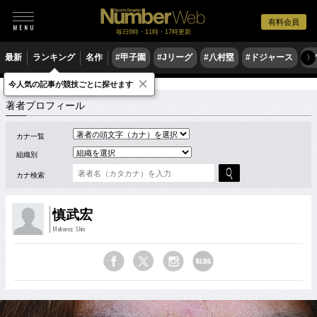
有料会員
毎日6時・11時・17時更新
最新
ランキング
名作
#甲子園
#Jリーグ
#八村塁
#ドジャース
#
〉
×
今人気の記事が競技ごとに探せます
著者
シ
慎武宏 スポーツコラム
著者プロフィール
カナ一覧
組織別
カナ検索
慎武宏
Mukoeng Shin