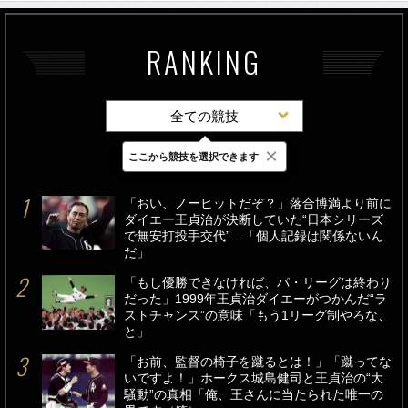
RANKING
全ての競技
×
ここから競技を選択できます
最新
24時間
週間
「おい、ノーヒットだぞ？」落合博満より前に
ダイエー王貞治が決断していた“日本シリーズ
で無安打投手交代”…「個人記録は関係ないん
だ」
「もし優勝できなければ、パ・リーグは終わり
だった」1999年王貞治ダイエーがつかんだ“ラ
ストチャンス”の意味「もう1リーグ制やろな、
と」
「お前、監督の椅子を蹴るとは！」「蹴ってな
いですよ！」ホークス城島健司と王貞治の“大
騒動”の真相「俺、王さんに当たられた唯一の