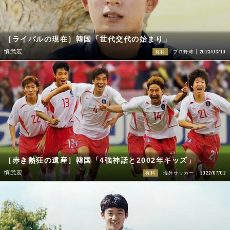
［ライバルの現在］韓国「世代交代の始まり」
2023/03/10
慎武宏
有料
プロ野球
［赤き熱狂の遺産］韓国「4強神話と2002年キッズ」
2022/07/02
慎武宏
有料
海外サッカー