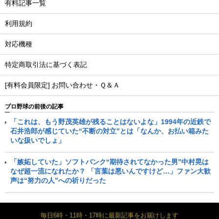
有料記事一覧
利用規約
対応機種
特定商取引法に基づく表記
[有料会員限定] お問い合わせ・Ｑ＆Ａ
プロ野球の前後の記事
「これは、もう野茂英雄が残ることはないよな」1994年の近鉄で
石井浩郎が感じていた“不断の対立”とは「なんか、お払い箱みた
いな扱いでしょ」
「嫉妬していた」ソフトバンク“期待されてなかった男”中村晃は
なぜ超一流になれたか？ 「言葉は悪いんですけど…」ファン大歓
声は“努力の人”への祈りだった
毎日6時・11時・17時に最新記事をお届けします