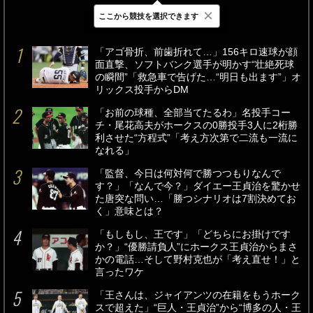
×
ここから競技を選択できます
最新
24時間
週間
「アゴ骨折、前歯折れて…」156キロ速球が顔
面直撃、ソフトバンク選手が明かす“壮絶死球
の瞬間”「救急車で告げた…“明日も出ます”」オ
リックス投手からDM
「お前の球種、全部当てたるわ」名投手コー
チ・尾花高夫がホークスの0勝投手3人に2桁勝
利させた“方程式”「考え方次第で二流も一流に
なれる」
「監督、今日は何対何で勝つつもりなんで
す？」「なんで今？」ダイエー王貞治を驚かせ
た唐突な問い…「勝つシナリオは7割決めてお
く」意味とは？
「もしもし、王です」「どちらにお掛けです
か？」“優勝請負人”にホークス王貞治からまさ
かの電話…そして野村克也が「考え直せ！」と
言ったワケ
「王さんは、ジャイアンツの在籍をもうホーク
スで超えた」“巨人・王貞治”から“博多の人・王