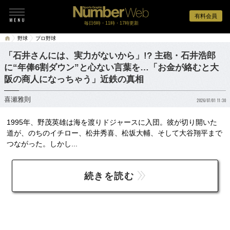
有料会員
毎日6時・11時・17時更新
野球
プロ野球
「石井さんには、実力がないから」!? 主砲・石井浩郎
に“年俸6割ダウン”と心ない言葉を…「お金が絡むと大
阪の商人になっちゃう」近鉄の真相
喜瀬雅則
2026/07/01 11:30
1995年、野茂英雄は海を渡りドジャースに入団。彼が切り開いた
道が、のちのイチロー、松井秀喜、松坂大輔、そして大谷翔平まで
つながった。しかし...
続きを読む