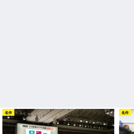
名作
名作