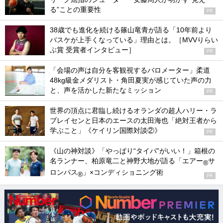
る”ことの重要性
PR
38歳でも進化を続ける篠山竜青が語る「10年前より
バスケが上手くなっている」理由とは。［MVVりらい
ぶ賞 受賞者インタビュー］
PR
「会場の声は自分を客観視するバロメーター」柔道
48kg級金メダリスト・角田夏実が感じていた声の力
と、声を活かした新たなミッション
PR
世界の頂点に君臨し続けるオランダの超人ハリー・ラ
ブレイセンと日本のエースの太田海也「絶対王者から
学ぶこと」《ケイリン国際対談②》
PR
《山の神対談》「やっぱり“タイパ”がいい！」箱根の
名ランナー、柏原竜二と神野大地が語る「エアー
サ
®
ロンパス
」×コンディショニング術
®
PR