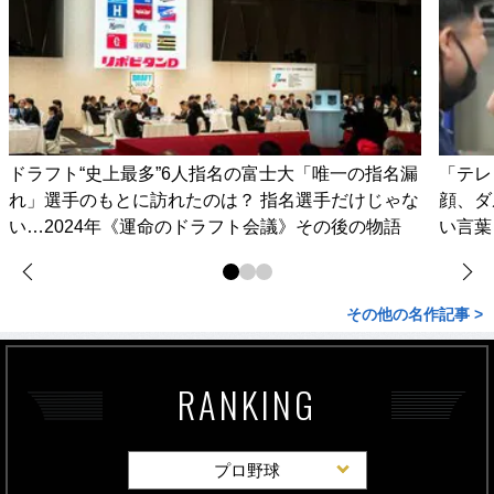
ドラフト“史上最多”6人指名の富士大「唯一の指名漏
「テレ
れ」選手のもとに訪れたのは？ 指名選手だけじゃな
顔、ダ
い…2024年《運命のドラフト会議》その後の物語
い言葉
その他の名作記事 >
RANKING
プロ野球