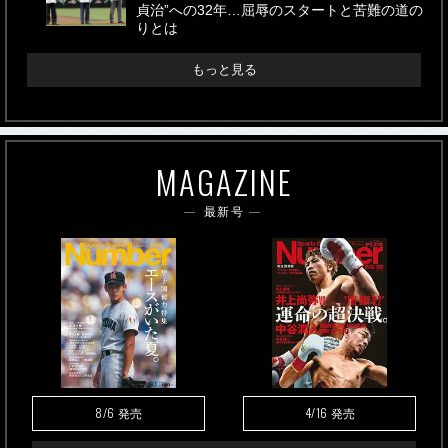
貞治”への32年…屈辱のスタートと苦難の道の
りとは
もっと見る
MAGAZINE
最新号
8/6
4/16
発売
発売