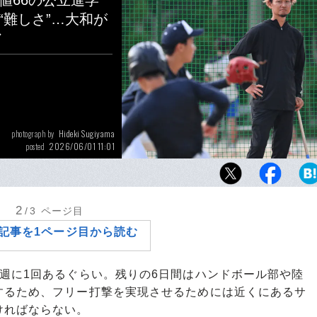
値66の公立進学
“難しさ”…大和が
ア
Hideki Sugiyama
photograph by
2026/06/01 11:01
posted
神奈川の公立進学校、光陵高校の野球部でイ
ーを務める現在の大和さん
2
/3
ページ目
記事を1ページ目から読む
週に1回あるぐらい。残りの6日間はハンドボール部や陸
するため、フリー打撃を実現させるためには近くにあるサ
ければならない。