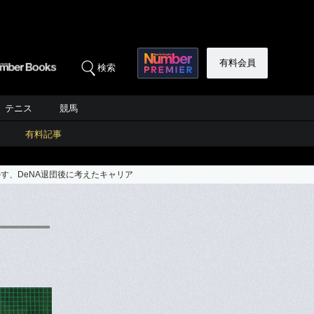
有料会員
検索
テニス
競馬
有料記事
す、DeNA退団後に考えたキャリア