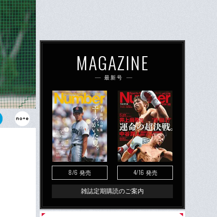
MAGAZINE
最新号
ンストラクタ
8/6
4/16
発売
発売
雑誌定期購読のご案内