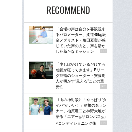
RECOMMEND
「会場の声は自分を客観視す
るバロメーター」柔道48kg級
金メダリスト・角田夏実が感
じていた声の力と、声を活か
した新たなミッション
PR
「少しぼやけているだけでも
感覚が狂ってきます」Bリー
グ屈指のシューター・安藤周
人が明かす“見える”ことの重
要性
PR
《山の神対談》「やっぱり“タ
イパ”がいい！」箱根の名ラン
ナー、柏原竜二と神野大地が
語る「エアー
サロンパス
」
®
®
×コンディショニング術
PR