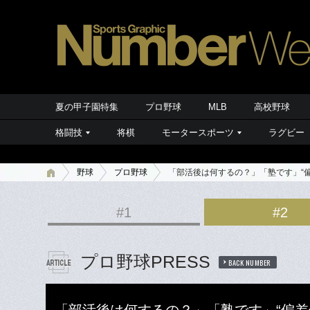
夏の甲子園特集
プロ野球
MLB
高校野球
格闘技
将棋
モータースポーツ
ラグビー
野球
プロ野球
「部活後は何するの？」「塾です」“偏
#1
#2
プロ野球PRESS
BACK NUMBER