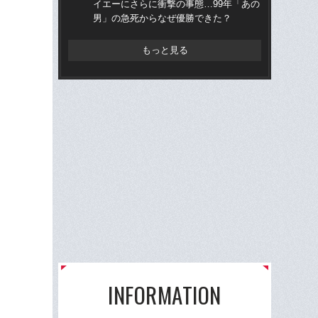
イエーにさらに衝撃の事態…99年「あの
ら“
男」の急死からなぜ優勝できた？
ス
もっと見る
INFORMATION