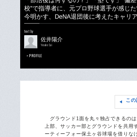
「部活後は何するの？」「塾です」“偏差
校”で指導者に、元プロ野球選手が感じた
今明かす、DeNA退団後に考えたキャリ
text by
佐井陽介
Yosuke Sai
PROFILE
この
グラウンド1面を丸々独占できるのは
上部、サッカー部とグラウンドを共用
ーティーフォー保土ヶ谷球場を借りな