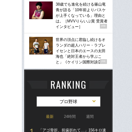
38歳でも進化を続ける篠山竜
青が語る「10年前よりバスケ
が上手くなっている」理由と
は。［MVVりらいぶ賞 受賞者
インタビュー］
PR
世界の頂点に君臨し続けるオ
ランダの超人ハリー・ラブレ
イセンと日本のエースの太田
海也「絶対王者から学ぶこ
と」《ケイリン国際対談②》
PR
RANKING
プロ野球
最新
24時間
週間
「アゴ骨折、前歯折れて…」156キロ速
「ア