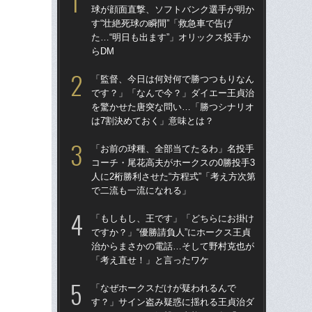
球が顔面直撃、ソフトバンク選手が明か
球
す“壮絶死球の瞬間”「救急車で告げ
す“
た…“明日も出ます”」オリックス投手か
た…
らDM
らD
「監督、今日は何対何で勝つつもりなん
「
です？」「なんで今？」ダイエー王貞治
で
を驚かせた唐突な問い…「勝つシナリオ
を
は7割決めておく」意味とは？
は
「お前の球種、全部当てたるわ」名投手
「
コーチ・尾花高夫がホークスの0勝投手3
コー
人に2桁勝利させた“方程式”「考え方次第
人に
で二流も一流になれる」
で
「もしもし、王です」「どちらにお掛け
「
ですか？」“優勝請負人”にホークス王貞
です
治からまさかの電話…そして野村克也が
治
「考え直せ！」と言ったワケ
「
「なぜホークスだけが疑われるんで
「
す？」サイン盗み疑惑に揺れる王貞治ダ
ホー