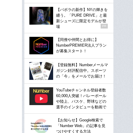
【バボラの新作】NYの輝きを
纏う。「PURE DRIVE」と最
新シューズに限定モデルが登
場
PR
【同僚や仲間とお得に】
NumberPREMIER法人プラン
が募集スタート！
【登録無料】Numberメールマ
ガジン好評配信中。スポーツ
の「今」をメールでお届け！
YouTubeチャンネル登録者数
60,000人突破！バレーボール
や陸上、バスケ、野球などの
選手のインタビューを動画で
【お知らせ】Google検索で
「Number Web」の記事を見
つけやすくする方法