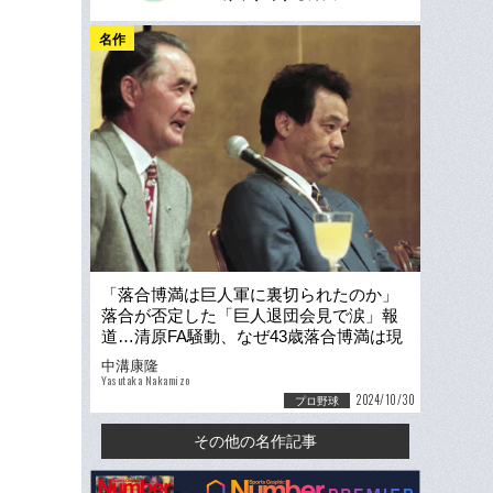
名作
「落合博満は巨人軍に裏切られたのか」
落合が否定した「巨人退団会見で涙」報
道…清原FA騒動、なぜ43歳落合博満は現
役引退を選ばなかった？
中溝康隆
Yasutaka Nakamizo
2024/10/30
プロ野球
その他の名作記事