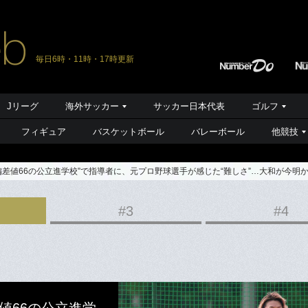
毎日6時・11時・17時更新
Jリーグ
海外サッカー
サッカー日本代表
ゴルフ
フィギュア
バスケットボール
バレーボール
他競技
差値66の公立進学校”で指導者に、元プロ野球選手が感じた“難しさ”…大和が今明か
#3
#4