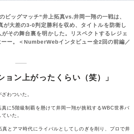
のビッグマッチ”井上拓真vs.井岡一翔の一戦は、
真が大差の3-0判定勝利を収め、タイトルを防衛し
人がその舞台裏を明かした。リスペクトするレジェ
ー。＜NumberWebインタビュー全2回の前編／
ション上がったくらい（笑）」
がざわついた。
真に5階級制覇を懸けて井岡一翔が挑戦するWBC世界バ
していた。
拓真とアマ時代にライバルとしてしのぎを削り、プロで井