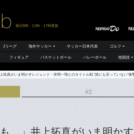
毎日6時・11時・17時更新
Jリーグ
海外サッカー
サッカー日本代表
ゴルフ
フィギュア
バスケットボール
バレーボール
他競技
上拓真がいま明かすレジェンド・井岡一翔とのタイトル戦 “誰にも言っていない”衝
#2
も…」井上拓真がいま明かす