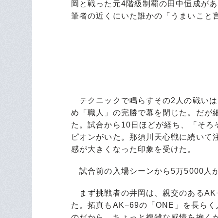
岡と戦った元4階級制覇の田中恒成が
筆者の近くにいた誰かの「うまいこと
テクニックで鳴らすその2人の戦いは
め「職人」の完勝で幕を閉じた。だが
た。試合から10日ほどが経ち、「そ
ピオンがいた。那須川天心戦に続いて
感が大きくなった印象を受けた。
試合前の入場シーンから5万5000人
まず挑戦者の井岡は、親交のあるAK−6
た。拓真もAK−69の「ONE」を長
のだから、ちょっと複雑な感情を抱く