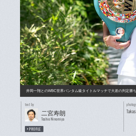
井岡一翔とのWBC世界バンタム級タイトルマッチで大差の判定勝
text by
photog
Takas
二宮寿朗
Toshio Ninomiya
PROFILE