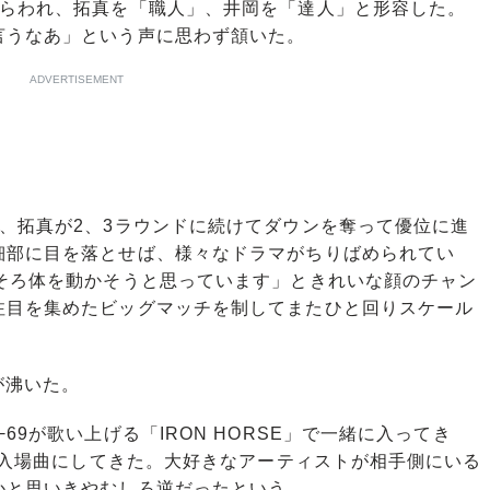
あらわれ、拓真を「職人」、井岡を「達人」と形容した。
言うなあ」という声に思わず頷いた。
ADVERTISEMENT
、拓真が2、3ラウンドに続けてダウンを奪って優位に進
細部に目を落とせば、様々なドラマがちりばめられてい
ろそろ体を動かそうと思っています」ときれいな顔のチャン
注目を集めたビッグマッチを制してまたひと回りスケール
が沸いた。
9が歌い上げる「IRON HORSE」で一緒に入ってき
らく入場曲にしてきた。大好きなアーティストが相手側にいる
かと思いきやむしろ逆だったという。