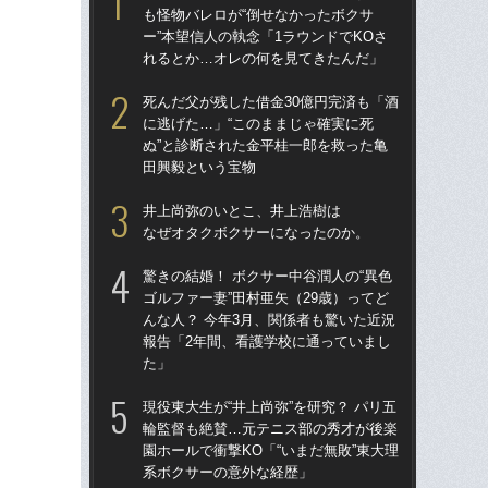
も怪物バレロが“倒せなかったボクサ
ゴル
ー”本望信人の執念「1ラウンドでKOさ
んな
れるとか…オレの何を見てきたんだ」
報
た
死んだ父が残した借金30億円完済も「酒
に逃げた…」“このままじゃ確実に死
「お
ぬ”と診断された金平桂一郎を救った亀
番ケ
田興毅という宝物
大
木
井上尚弥のいとこ、井上浩樹は
なぜオタクボクサーになったのか。
「辰
は2
驚きの結婚！ ボクサー中谷潤人の“異色
ょ？
ゴルファー妻”田村亜矢（29歳）ってど
合
んな人？ 今年3月、関係者も驚いた近況
報告「2年間、看護学校に通っていまし
「
た」
長
ボク
現役東大生が“井上尚弥”を研究？ パリ五
レス
輪監督も絶賛…元テニス部の秀才が後楽
園ホールで衝撃KO「“いまだ無敗”東大理
「
系ボクサーの意外な経歴」
凡な