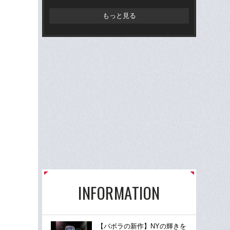
闘す
吉”
もっと見る
INFORMATION
【バボラの新作】NYの輝きを