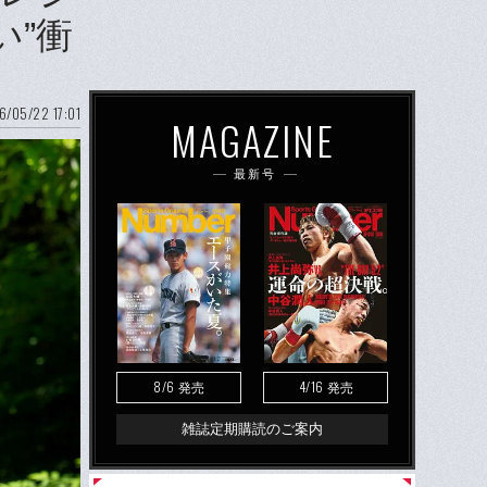
い”衝
6/05/22 17:01
MAGAZINE
最新号
8/6
4/16
発売
発売
雑誌定期購読のご案内