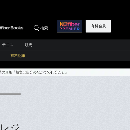
有料会員
検索
テニス
競馬
有料記事
撃の真相「勝負は自分のなかで5分5分だと」
レジ