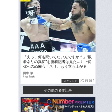
「えっ、何も聞いてないんですか？」“敗
者ネリの異変”を密着記者は見た…井上尚
弥への恐怖心「ネリ、もう立ち上がる
な…」思い出した3人の娘
田中仰
Aogu Tanaka
2024/05/09
ボクシング
その他の名作記事