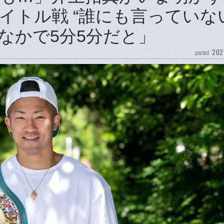
イトル戦 “誰にも言っていな
なかで5分5分だと」
202
posted