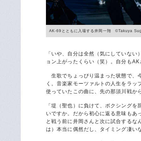
AK-69とともに入場する井岡一翔 ©️Takuya Sug
「いや、自分は全然（気にしていない
ョン上がったくらい（笑）。自分もA
生歌でちょっぴり温まった状態で、今
く。音楽家モーツァルトの人生をラップ
使っていたこの曲に、先の那須川戦か
「堤（聖也）に負けて、ボクシングを
いですか。だから初心に返る意味もあ
と戦う前に井岡さんと次に試合するな
は）本当に偶然だし、タイミング凄い