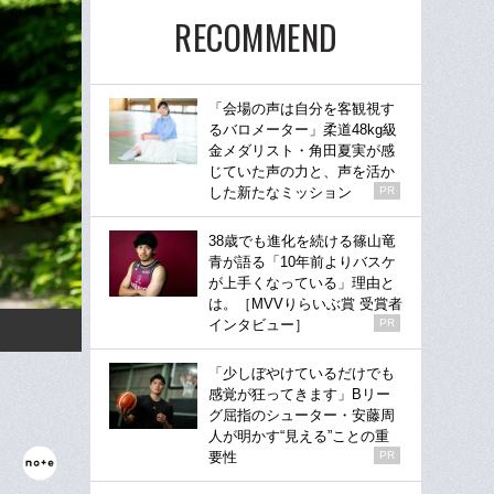
RECOMMEND
「会場の声は自分を客観視す
るバロメーター」柔道48kg級
金メダリスト・角田夏実が感
じていた声の力と、声を活か
した新たなミッション
PR
38歳でも進化を続ける篠山竜
青が語る「10年前よりバスケ
が上手くなっている」理由と
は。［MVVりらいぶ賞 受賞者
インタビュー］
PR
「少しぼやけているだけでも
感覚が狂ってきます」Bリー
グ屈指のシューター・安藤周
人が明かす“見える”ことの重
要性
PR