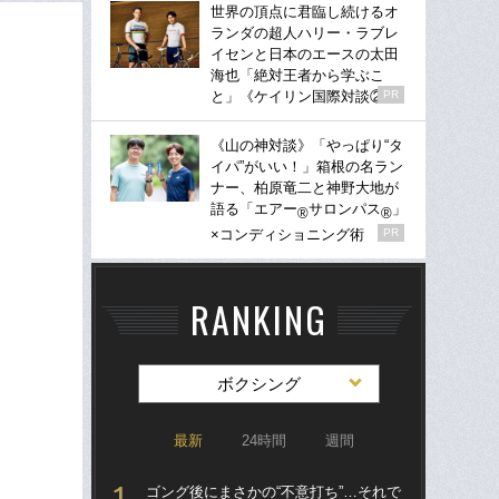
世界の頂点に君臨し続けるオ
ランダの超人ハリー・ラブレ
イセンと日本のエースの太田
海也「絶対王者から学ぶこ
と」《ケイリン国際対談②》
PR
《山の神対談》「やっぱり“タ
イパ”がいい！」箱根の名ラン
ナー、柏原竜二と神野大地が
語る「エアー
サロンパス
」
®
®
×コンディショニング術
PR
RANKING
ボクシング
最新
24時間
週間
ゴング後にまさかの“不意打ち”…それで
驚き