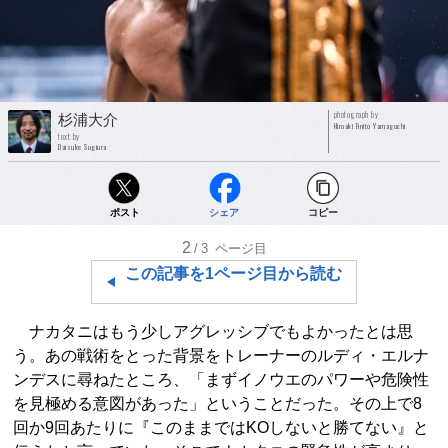
photograph by
杉浦大介
Hiroaki Finito Yamaguchi
text by
Daisuke Sugiura
ポスト
シェア
コピー
2
/3
ページ目
この記事を1ページ目から読む
ナカタニはもう少しアグレッシブでもよかったとは思
う。あの戦術をとった背景をトレーナーのルディ・エルナ
ンデスに尋ねたところ、「まずイノウエのパワーや危険性
を見極める意図があった」ということだった。その上で8
回か9回あたりに『このままではKOしないと勝てない』と