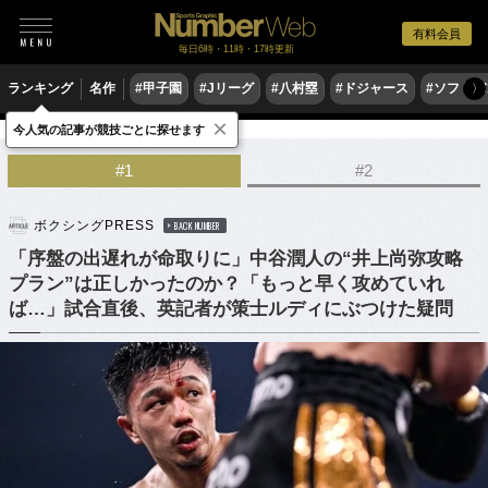
有料会員
毎日6時・11時・17時更新
ランキング
名作
#甲子園
#Jリーグ
#八村塁
#ドジャース
#ソフトバ
〉
×
今人気の記事が競技ごとに探せます
格闘技
ボクシング
#1
#2
ボクシングPRESS
BACK NUMBER
「序盤の出遅れが命取りに」中谷潤人の“井上尚弥攻略
プラン”は正しかったのか？「もっと早く攻めていれ
ば…」試合直後、英記者が策士ルディにぶつけた疑問