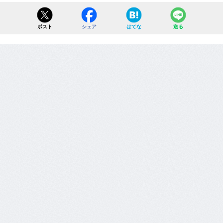
ポスト
シェア
はてな
送る