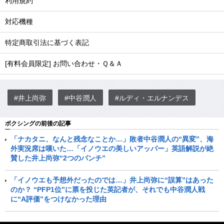
利用規約
対応機種
特定商取引法に基づく表記
[有料会員限定] お問い合わせ・Ｑ＆Ａ
#井上尚弥
#中谷潤人
#ルディ・エルナンデス
ボクシングの前後の記事
「ナカタニ、なんと残念なことか…」敗者中谷潤人の“異変”、海
外実況席は嘆いた…「イノウエの美しいアッパー」英語解説が絶
賛した井上尚弥“2つのパンチ”
「イノウエも予想外だったのでは…」井上尚弥に“誤算”はあった
のか？ “PFP1位”に票を投じた英記者が、それでも中谷潤人戦
に“A評価”をつけなかった理由