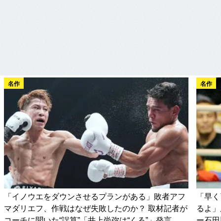
名作
名作
「イノウエをダウンさせるプランがある」敗者アフ
「早く
マダリエフ、作戦はなぜ失敗したのか？ 取材記者が
るよ」
コーチに聞いた“誤算”「井上尚弥は“くる”」発言
ー石田