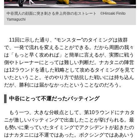
中谷潤人の顔面に突き刺さる井上尚弥の右ストレート ©Hiroaki Finito
Yamaguchi
11回に示した通り、“モンスター”のタイミングは抜群
で、一発で流れを変えることができる。だから周囲の我々
は「もっと早く攻めれば」と簡単に言えるが、実際に戦う
側やトレーナーにとっては難しい判断だ。ナカタニの陣営
は12ラウンドを通した戦略として攻めるタイミングを見て
いたということ。そのやり方で拮抗した戦いには持ち込ん
だが、勝利には届かなかったということなのだろう。
中谷にとって不運だったバッティング
もう一つ、大きな分岐点として、第10ラウンドにナカタ
ニが激しいバッティングで出血したことが挙げられる。最
も勢いに乗っていたタイミングでアクシデントが起きたの
はナカタニには不運ではあった。ボクシングではああいう