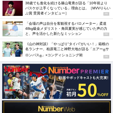
38歳でも進化を続ける篠山竜青が語る「10年前より
バスケが上手くなっている」理由とは。［MVVりらい
ぶ賞 受賞者インタビュー］
PR
「会場の声は自分を客観視するバロメーター」柔道
48kg級金メダリスト・角田夏実が感じていた声の力
と、声を活かした新たなミッション
PR
《山の神対談》「やっぱり“タイパ”がいい！」箱根の
名ランナー、柏原竜二と神野大地が語る「エアー
サ
®
ロンパス
」×コンディショニング術
®
PR