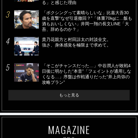
る」と感じた理由
「ボクシングって素晴らしいな」比嘉大吾30
歳を直撃“なぜ引退撤回？”「体重70kgに…飯も
酒もおいしくない」井岡一翔の長文LINE「大
吾、辞めるのか？」
貴乃花親方と村田諒太の対談全文。
強さ、身体感覚を極限まで求めて。
「そこがチャンスだった…」中谷潤人が敗戦4
日後に明かした“本音”「フェイントが通用しな
くなる…」序盤は作戦通りだった“井上尚弥の
攻略プラン”
もっと見る
MAGAZINE