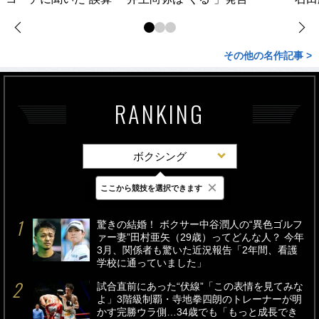
その他の名作記事 >
RANKING
ボクシング
×
ここから競技を選択できます
最新
24時間
週間
驚きの結婚！ ボクサー中谷潤人の“異色ゴルフ
ァー妻”田村亜矢（29歳）ってどんな人？ 今年
3月、関係者も驚いた近況報告「2年間、看護
学校に通っていました」
試合直前にあった“伏線”「この表情を見てみな
よ」3階級制覇・寺地拳四朗のトレーナーが明
かす完勝ウラ側…34歳でも「もっと成長でき