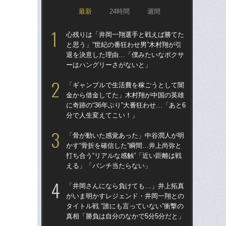
最新
24時間
週間
心残りは「井岡一翔選手と戦えば勝てた
驚き
と思う」“世紀の番狂わせ男”木村翔が引
ゴル
退を決意した理由…「僕みたいなボクサ
んな
ーはハングリーさがないと」
報
た
「ギャンブルで生活費を稼ごうとして闇
金から借金してた」木村翔が中国の英雄
死ん
に奇跡の“36年ぶり”大番狂わせ…「あと6
に逃
分で人生変えてこい！」
ぬ”
田
「骨が動いた感覚あった」中谷潤人が明
かす“骨折を確信した”瞬間…井上尚弥と
「お
打ち合う“リアルな感触”「近い距離は戦
番ケ
える」「パンチ当たらない」
大
木
「井岡さんになら負けても…」井上拓真
がいま明かすレジェンド・井岡一翔との
「
タイトル戦 “誰にも言っていない”衝撃の
終了
真相「勝負は自分のなかで5分5分だと」
本