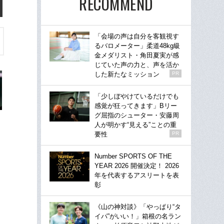
RECOMMEND
「会場の声は自分を客観視す
るバロメーター」柔道48kg級
金メダリスト・角田夏実が感
じていた声の力と、声を活か
した新たなミッション
PR
「少しぼやけているだけでも
感覚が狂ってきます」Bリー
グ屈指のシューター・安藤周
人が明かす“見える”ことの重
要性
PR
Number SPORTS OF THE
YEAR 2026 開催決定！ 2026
年を代表するアスリートを表
彰
《山の神対談》「やっぱり“タ
イパ”がいい！」箱根の名ラン