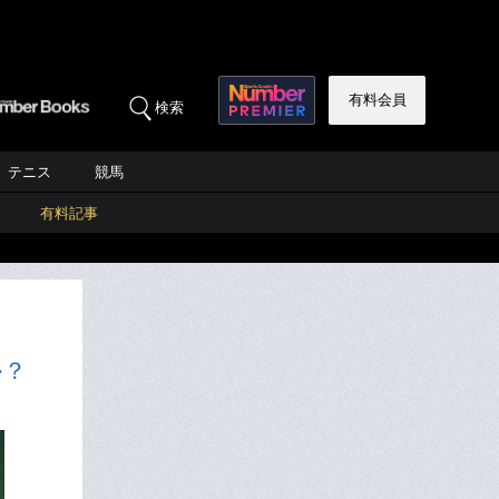
有料会員
検索
テニス
競馬
有料記事
か？