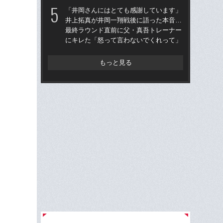
延
「井岡さんにはとても感謝しています」
井上拓真が井岡一翔戦後に語った本音…
試合
最終ラウンド直前に父・真吾トレーナー
て
にキレた「怒って言わないでくれって」
レー
「
もっと見る