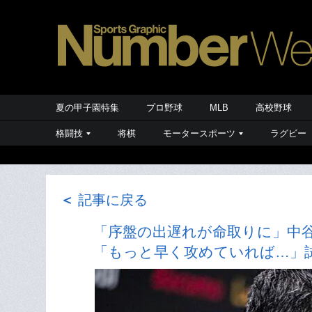
夏の甲子園特集
プロ野球
MLB
高校野球
格闘技
将棋
モータースポーツ
ラグビー
＜
記事に戻る
「序盤の出遅れが命取りに」中谷
「もっと早く攻めていれば…」