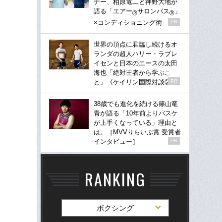
ナー、柏原竜二と神野大地が
語る「エアー
サロンパス
」
®
®
×コンディショニング術
PR
世界の頂点に君臨し続けるオ
ランダの超人ハリー・ラブレ
イセンと日本のエースの太田
海也「絶対王者から学ぶこ
と」《ケイリン国際対談②》
PR
38歳でも進化を続ける篠山竜
青が語る「10年前よりバスケ
が上手くなっている」理由と
は。［MVVりらいぶ賞 受賞者
インタビュー］
PR
RANKING
ボクシング