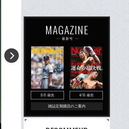
MAGAZINE
最新号
8/6
4/16
発売
発売
雑誌定期購読のご案内