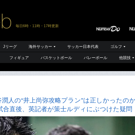
毎日6時・11時・17時更新
Jリーグ
海外サッカー
サッカー日本代表
ゴルフ
フィギュア
バスケットボール
バレーボール
他競技
潤人の“井上尚弥攻略プラン”は正しかったの
試合直後、英記者が策士ルディにぶつけた疑問