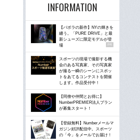
INFORMATION
【バボラの新作】NYの輝きを
纏う。「PURE DRIVE」と最
新シューズに限定モデルが登
場
PR
スポーツの現場で撮影する機
会のある写真家、その写真家
が撮る一瞬のシーンにスポッ
トをあてるコンテストを開催
します。作品受付中！
【同僚や仲間とお得に】
NumberPREMIER法人プラン
が募集スタート！
【登録無料】Numberメールマ
ガジン好評配信中。スポーツ
の「今」をメールでお届け！