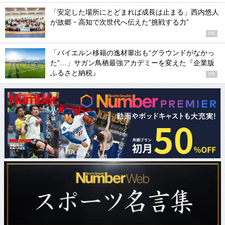
「安定した場所にとどまれば成長は止まる」西内悠人
が故郷・高知で次世代へ伝えた“挑戦する力”
PR
「バイエルン移籍の逸材輩出も“グラウンドがなかっ
た”…」サガン鳥栖最強アカデミーを変えた『企業版
ふるさと納税』
PR