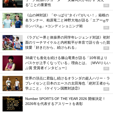
る”ことの重要性
PR
《山の神対談》「やっぱり“タイパ”がいい！」箱根の
名ランナー、柏原竜二と神野大地が語る「エアー
サ
®
ロンパス
」×コンディショニング術
®
PR
《ラグビー界と体操界の同学年レジェンド対談》初対
面のリーチマイケルと内村航平が本音で語り合った競
技愛「好きだから、続けられる」
PR
38歳でも進化を続ける篠山竜青が語る「10年前より
バスケが上手くなっている」理由とは。［MVVりらい
ぶ賞 受賞者インタビュー］
PR
世界の頂点に君臨し続けるオランダの超人ハリー・ラ
ブレイセンと日本のエースの太田海也「絶対王者から
学ぶこと」《ケイリン国際対談②》
PR
Number SPORTS OF THE YEAR 2026 開催決定！
2026年を代表するアスリートを表彰