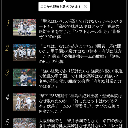
×
ここから競技を選択できます
最新
24時間
週間
「聖光はレベルが高くて行けない」からのスタ
ートも…「高校で球速15キロアップ」福島の
絶対王者を封じた「ソフトボール出身」“背番
号17”の正体
「これは、なにか起きますね」9回表、扉は開
いた…甲子園の“魔力”はなぜ熊本・有明に味方
した？ 蘇る「令和最強チームの敗戦」「逆転
のPL」の記憶
「強い組織であり続けたい」強豪が相次ぐ敗退
で波乱の甲子園…でも健大高崎はなぜ強い？
名将が語る“強い組織”の真意「有能な社長だけ
ではダメ」
“県下で86連勝中”福島の絶対王者・聖光学院は
なぜ敗れたのか…「許したヒットはわずか2
本」伏兵チームの「背番号17」ナゾの右腕は
何者だった？
大阪桐蔭でも、智弁学園でもなく…名門の姿な
き甲子園で健大高崎はなぜ負けない？「やっぱ