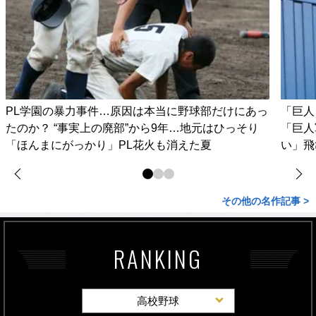
PL学園の暴力事件…原因は本当に野球部だけにあっ
「巨人
たのか？ “事実上の廃部”から9年…地元はひっそり
「巨人
「ほんまにがっかり」PL花火も消えた夏
い」飛
その他の名作記事 >
RANKING
高校野球