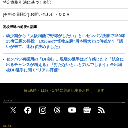
特定商取引法に基づく表記
[有料会員限定] お問い合わせ・Ｑ＆Ａ
高校野球の前後の記事
幼少期から「大阪桐蔭で野球がしたい」と…センバツ決勝で150球
15奪三振の熱投 192cmの“怪物左腕”川本晴大とは何者か？「誘
いが来て、迷わず決めました」
センバツ初採用の「DH制」…現場の選手はどう感じた？「試合に
出るチャンスが増える」「打たないと…と力んでしまう」全出場
校DH選手に聞く“リアル評価”
毎日6時・11時・17時に最新記事をお届けします
FOLLOW US
MAGAZINE