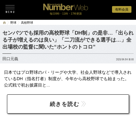
有料会員
毎日6時・11時・17時更新
野球
高校野球
センバツでも採用の高校野球「DH制」の是非…「出られ
る子が増えるのは良い」「二刀流ができる選手は…」全
出場校の監督に聞いた“ホントのトコロ”
田口元義
2026/04/04 06:00
日本ではプロ野球のパ・リーグや大学、社会人野球などで導入され
ているDH（指名打者）制度が、今年から高校野球でも始まった。
公式戦で初お披露目と...
続きを読む