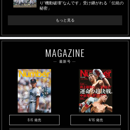
り“機動破壊”なんです」受け継がれる「伝統の
秘密」
もっと見る
MAGAZINE
最新号
8/6
4/16
発売
発売