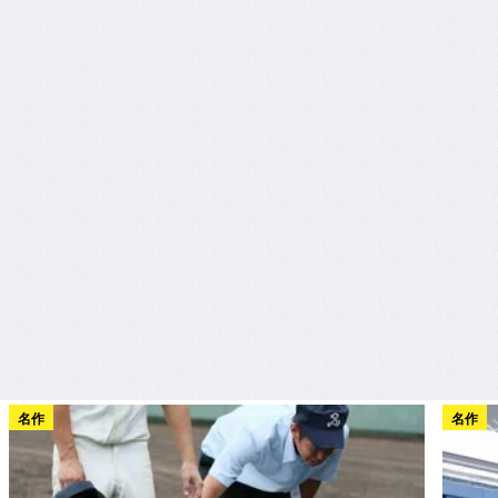
名作
名作