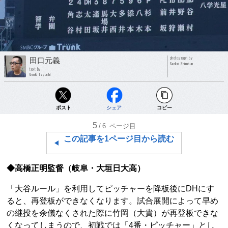
photograph by
田口元義
Sankei Shimbun
text by
Genki Taguchi
ポスト
シェア
コピー
5
/6
ページ目
この記事を1ページ目から読む
◆高橋正明監督（岐阜・大垣日大高）
「大谷ルール」を利用してピッチャーを降板後にDHにす
ると、再登板ができなくなります。試合展開によって早め
の継投を余儀なくされた際に竹岡（大貴）が再登板できな
くなってしまうので、初戦では「4番・ピッチャー」とし