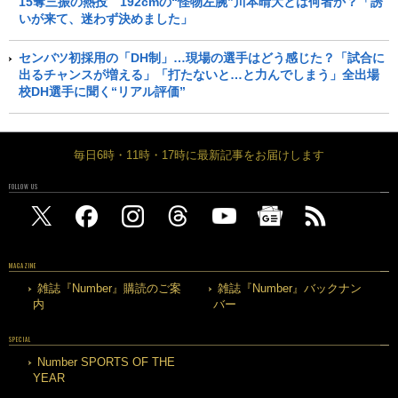
15奪三振の熱投 192cmの“怪物左腕”川本晴大とは何者か？「誘
いが来て、迷わず決めました」
センバツ初採用の「DH制」…現場の選手はどう感じた？「試合に
出るチャンスが増える」「打たないと…と力んでしまう」全出場
校DH選手に聞く“リアル評価”
毎日6時・11時・17時に最新記事をお届けします
FOLLOW US
MAGAZINE
雑誌『Number』購読のご案
雑誌『Number』バックナン
内
バー
SPECIAL
Number SPORTS OF THE
YEAR