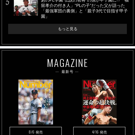
あのPL学園“伝説の名将”の孫が甲子園に!?「福
留孝介の付き人」“PLの子”だった父が語った
「最強軍団の裏側」と「親子3代で目指す甲子
園」
もっと見る
MAGAZINE
最新号
8/6
4/16
発売
発売