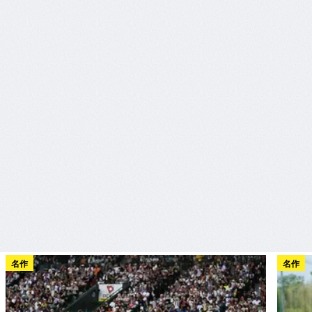
名作
名作