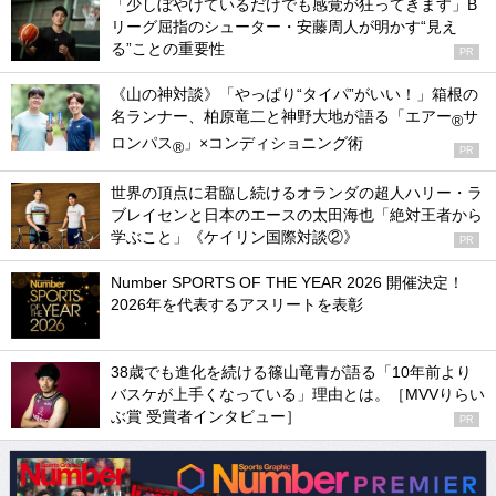
「少しぼやけているだけでも感覚が狂ってきます」B
リーグ屈指のシューター・安藤周人が明かす“見え
る”ことの重要性
PR
《山の神対談》「やっぱり“タイパ”がいい！」箱根の
名ランナー、柏原竜二と神野大地が語る「エアー
サ
®
ロンパス
」×コンディショニング術
®
PR
世界の頂点に君臨し続けるオランダの超人ハリー・ラ
ブレイセンと日本のエースの太田海也「絶対王者から
学ぶこと」《ケイリン国際対談②》
PR
Number SPORTS OF THE YEAR 2026 開催決定！
2026年を代表するアスリートを表彰
38歳でも進化を続ける篠山竜青が語る「10年前より
バスケが上手くなっている」理由とは。［MVVりらい
ぶ賞 受賞者インタビュー］
PR