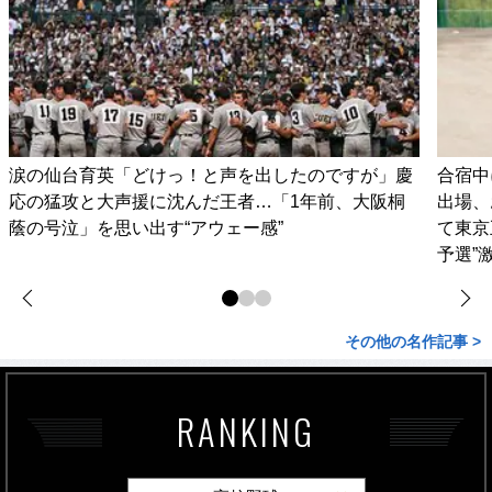
涙の仙台育英「どけっ！と声を出したのですが」慶
合宿中
応の猛攻と大声援に沈んだ王者…「1年前、大阪桐
出場、
蔭の号泣」を思い出す“アウェー感”
て東京
予選”
その他の名作記事 >
RANKING