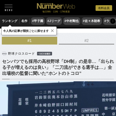
有料会員
毎日6時・11時・17時更新
ランキング
名作
#甲子園
#Jリーグ
#中村剛也
#佐々木朗希
#ラグ
〉
×
今人気の記事が競技ごとに探せます
野球
高校野球
#1
#2
野球クロスロード
BACK NUMBER
センバツでも採用の高校野球「DH制」の是非…「出られ
る子が増えるのは良い」「二刀流ができる選手は…」全
出場校の監督に聞いた“ホントのトコロ”