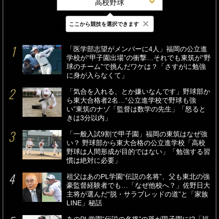
高校野球
×
ここから競技を選択できます
最新
24時間
週間
「医学部志望がメンバーに4人」福岡の公立進
学校が“甲子園出場”の衝撃…それでも東筑が“野
球のチーム”で挑んだワケは？「さすがに勉強
に身が入らなくて」
「気合を入れる、とか嫌いなんです」野球部か
ら東大合格者2名…“公立進学校で野球も強
い”東筑のナゾ「監督は数学の先生」「怒ると
きは3分以内」
「一般入試9割で甲子園」福岡の東筑はなぜ強
い？ 野球部から東大合格の公立進学校「高校
野球は人間形成が目的ではない」「勉強する習
慣は絶対に必要」
祖父はあのPL学園“伝説の名将”、父も東北の強
豪監督経験者でも…「なぜ他校へ？」佐野日大
主将が選んだ“脱・サラブレッドの道”と「家族
LINE」秘話