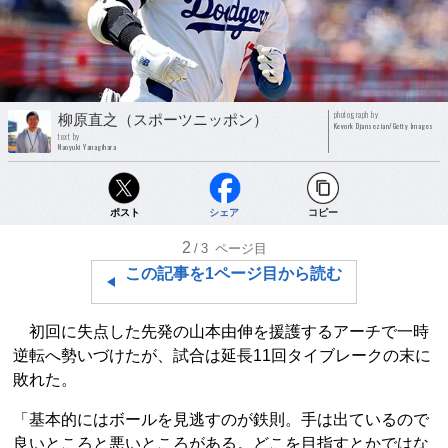
photograph by
柳原直之（スポーツニッポン）
Kevork Djansezian/Getty Images
text by
Naoyuki Yanagihara
ポスト
シェア
コピー
2
/3
ページ目
この記事を1ページ目から読む
初回に失点した先発の山本由伸を援護するアーチで一時
逆転へ勢いづけたが、試合は延長11回タイブレークの末に
敗れた。
「基本的にはボールを見逃すのが鉄則。手は出ているので
良いところと悪いところがある。どこを目指すとかではな