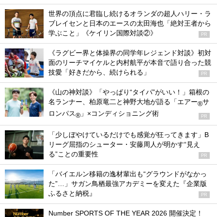
世界の頂点に君臨し続けるオランダの超人ハリー・ラ
ブレイセンと日本のエースの太田海也「絶対王者から
学ぶこと」《ケイリン国際対談②》
PR
《ラグビー界と体操界の同学年レジェンド対談》初対
面のリーチマイケルと内村航平が本音で語り合った競
技愛「好きだから、続けられる」
PR
《山の神対談》「やっぱり“タイパ”がいい！」箱根の
名ランナー、柏原竜二と神野大地が語る「エアー
サ
®
ロンパス
」×コンディショニング術
®
PR
「少しぼやけているだけでも感覚が狂ってきます」B
リーグ屈指のシューター・安藤周人が明かす“見え
る”ことの重要性
PR
「バイエルン移籍の逸材輩出も“グラウンドがなかっ
た”…」サガン鳥栖最強アカデミーを変えた『企業版
ふるさと納税』
PR
Number SPORTS OF THE YEAR 2026 開催決定！