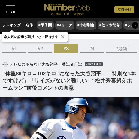
有料会員
毎日6時・11時・17時更新
ランキング
名作
#甲子園
#Jリーグ
#中村剛也
#佐々木朗希
#ラグ
〉
×
今人気の記事が競技ごとに探せます
野球
MLB
#1
#2
#3
#4
#最新
テレビに映らない大谷翔平：番記者日記
BACK NUMBER
“体重86キロ→102キロ”になった大谷翔平…「特別な1本
ですけど」「サイズがないと難しい」“松井秀喜超えホ
ームラン”前後コメントの真意