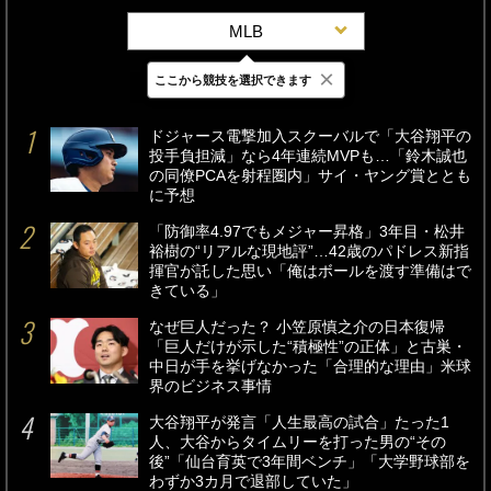
MLB
×
ここから競技を選択できます
最新
24時間
週間
ドジャース電撃加入スクーバルで「大谷翔平の
投手負担減」なら4年連続MVPも…「鈴木誠也
の同僚PCAを射程圏内」サイ・ヤング賞ととも
に予想
「防御率4.97でもメジャー昇格」3年目・松井
裕樹の“リアルな現地評”…42歳のパドレス新指
揮官が託した思い「俺はボールを渡す準備はで
きている」
なぜ巨人だった？ 小笠原慎之介の日本復帰
「巨人だけが示した“積極性”の正体」と古巣・
中日が手を挙げなかった「合理的な理由」米球
界のビジネス事情
大谷翔平が発言「人生最高の試合」たった1
人、大谷からタイムリーを打った男の“その
後”「仙台育英で3年間ベンチ」「大学野球部を
わずか3カ月で退部していた」