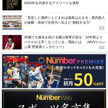
2026年を代表するアスリートを表彰
「安定した場所にとどまれば成長は止まる」西内悠人
が故郷・高知で次世代へ伝えた“挑戦する力”
PR
38歳でも進化を続ける篠山竜青が語る「10年前より
バスケが上手くなっている」理由とは。［MVVりらい
ぶ賞 受賞者インタビュー］
PR