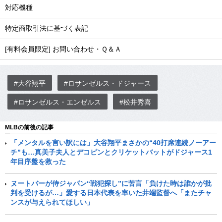
対応機種
特定商取引法に基づく表記
[有料会員限定] お問い合わせ・Ｑ＆Ａ
#大谷翔平
#ロサンゼルス・ドジャース
#ロサンゼルス・エンゼルス
#松井秀喜
MLBの前後の記事
「メンタルを言い訳には」大谷翔平まさかの“40打席連続ノーアー
チ”も…真美子夫人とデコピンとクリケットバットがドジャース1
年目序盤を救った
ヌートバーが侍ジャパン“戦犯探し”に苦言「負けた時は誰かが批
判を受けるが…」愛する日本代表を率いた井端監督へ「またチャ
ンスが与えられてほしい」