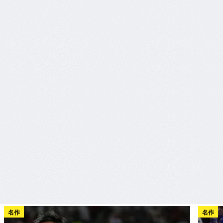
名作
名作