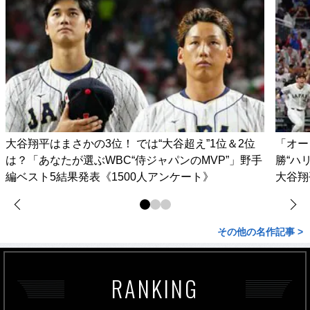
大谷翔平はまさかの3位！ では“大谷超え”1位＆2位
「オー
は？「あなたが選ぶWBC“侍ジャパンのMVP”」野手
勝“ハ
編ベスト5結果発表《1500人アンケート》
大谷翔
その他の名作記事 >
RANKING