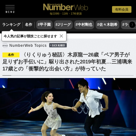
有料会員
毎日6時・11時・17時更新
ランキング
名作
#甲子園
#Jリーグ
#中村剛也
#佐々木朗希
#ラグ
〉
×
今人気の記事が競技ごとに探せます
フィギュアスケート
NumberWeb Topics
BACK NUMBER
〈りくりゅう秘話〉木原龍一26歳「ペア男子が
名作
足りずお手伝いに」駆り出された2019年初夏…三浦璃来
17歳との「衝撃的な出会い方」が待っていた