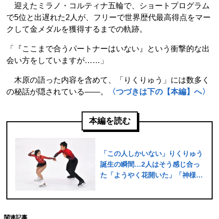
迎えたミラノ・コルティナ五輪で、ショートプログラム
で5位と出遅れた2人が、フリーで世界歴代最高得点をマー
クして金メダルを獲得するまでの軌跡。
「『ここまで合うパートナーはいない』という衝撃的な出
会い方をしていますが……」
木原の語った内容を含めて、「りくりゅう」には数多く
の秘話が隠されている――。
〈つづきは下の【本編】へ〉
本編を読む
「この人しかいない」りくりゅう
誕生の瞬間…2人はそう感じ合っ
た「ようやく花開いた」「神様が
ご褒美を」語った舞台裏
関連記事