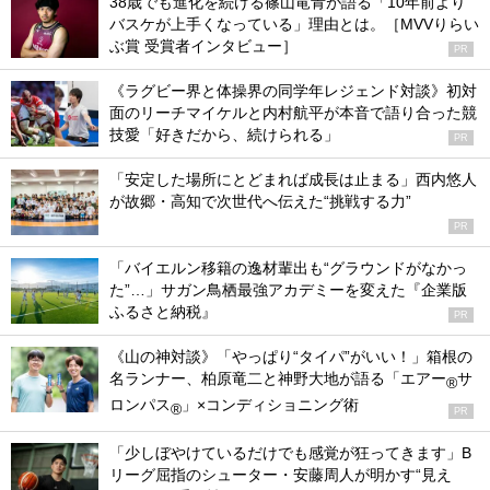
38歳でも進化を続ける篠山竜青が語る「10年前より
バスケが上手くなっている」理由とは。［MVVりらい
ぶ賞 受賞者インタビュー］
PR
《ラグビー界と体操界の同学年レジェンド対談》初対
面のリーチマイケルと内村航平が本音で語り合った競
技愛「好きだから、続けられる」
PR
「安定した場所にとどまれば成長は止まる」西内悠人
が故郷・高知で次世代へ伝えた“挑戦する力”
PR
「バイエルン移籍の逸材輩出も“グラウンドがなかっ
た”…」サガン鳥栖最強アカデミーを変えた『企業版
ふるさと納税』
PR
《山の神対談》「やっぱり“タイパ”がいい！」箱根の
名ランナー、柏原竜二と神野大地が語る「エアー
サ
®
ロンパス
」×コンディショニング術
®
PR
「少しぼやけているだけでも感覚が狂ってきます」B
リーグ屈指のシューター・安藤周人が明かす“見え