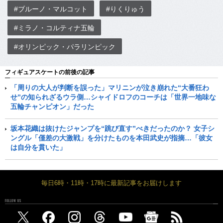
#ブルーノ・マルコット
#りくりゅう
#ミラノ・コルティナ五輪
#オリンピック・パラリンピック
フィギュアスケートの前後の記事
「周りの大人が判断を誤った」マリニンが泣き崩れた“大番狂わ
せ”の知られざるウラ側…シャイドロフのコーチは「世界一地味な
五輪チャンピオン」だった
坂本花織は抜けたジャンプを“跳び直す”べきだったのか？ 女子シ
ングル「僅差の大激戦」を分けたものを本田武史が指摘…「彼女
は自分を貫いた」
毎日6時・11時・17時に最新記事をお届けします
FOLLOW US