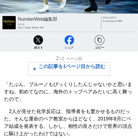
photograph by
NumberWeb編集部
Asami Enomoto/JMPA
text by
Sports Graphic Number Web
ポスト
シェア
コピー
2
/2
ページ目
この記事を1ページ目から読む
「たぶん、ブルーノもびっくりしたんじゃないかと思いま
すね。初めてなのに、海外のトップペアみたいに高く舞っ
たので」
2人が見せた化学反応は、指導者をも驚かせるものだっ
た。そんな運命のペア教室からほどなく、2019年8月にペ
ア結成を発表する。しかし、相性の良さだけで世界の頂点
に駆け上がったわけではない。