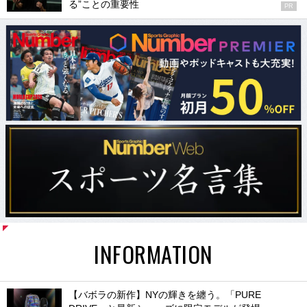
る”ことの重要性
PR
INFORMATION
【バボラの新作】NYの輝きを纏う。「PURE