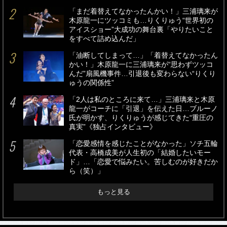
「まだ着替えてなかったんかい！」三浦璃来が
木原龍一にツッコミも…りくりゅう“世界初の
アイスショー”大成功の舞台裏「やりたいこと
をすべて詰め込んだ」
「油断してしまって…」「着替えてなかったん
かい！」木原龍一に三浦璃来が“思わずツッコ
んだ”扇風機事件…引退後も変わらない“りくり
ゅうの関係性”
「2人は私のところに来て…」三浦璃来と木原
龍一がコーチに「引退」を伝えた日…ブルーノ
氏が明かす、りくりゅうが感じてきた“重圧の
真実”《独占インタビュー》
「恋愛感情を感じたことがなかった」ソチ五輪
代表・高橋成美が人生初の「結婚したいモー
ド」…「恋愛で悩みたい。苦しむのが好きだか
ら（笑）」
もっと見る