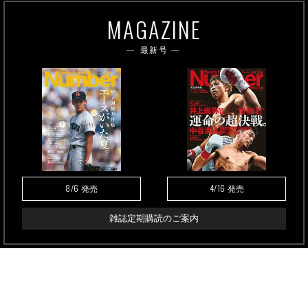
MAGAZINE
最新号
8/6
4/16
発売
発売
雑誌定期購読のご案内