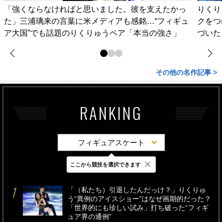
「強くならなければと思いました。彼を支えたかっ
りくり
た」三浦璃来の言葉に米メディアも感銘…“フィギュ
クをつ
ア大国”でも話題のりくりゅうペア「本当の強さ」
づいた
その他の名作記事 >
RANKING
フィギュアスケート
×
ここから競技を選択できます
最新
24時間
週間
「（私たち）引退したんだっけ？」りくりゅ
う“異例のアイスショー”はなぜ画期的だった？
「世界的にも珍しい試み」打ち破った“フィギ
ュア界の通例”