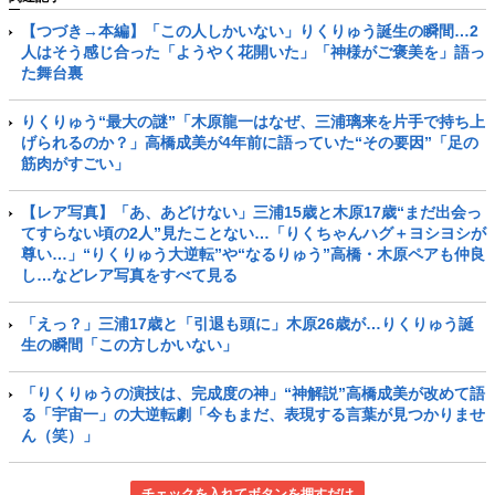
【つづき→本編】「この人しかいない」りくりゅう誕生の瞬間…2
人はそう感じ合った「ようやく花開いた」「神様がご褒美を」語っ
た舞台裏
りくりゅう“最大の謎”「木原龍一はなぜ、三浦璃来を片手で持ち上
げられるのか？」高橋成美が4年前に語っていた“その要因”「足の
筋肉がすごい」
【レア写真】「あ、あどけない」三浦15歳と木原17歳“まだ出会っ
てすらない頃の2人”見たことない…「りくちゃんハグ＋ヨシヨシが
尊い…」“りくりゅう大逆転”や“なるりゅう”高橋・木原ペアも仲良
し…などレア写真をすべて見る
「えっ？」三浦17歳と「引退も頭に」木原26歳が…りくりゅう誕
生の瞬間「この方しかいない」
「りくりゅうの演技は、完成度の神」“神解説”高橋成美が改めて語
る「宇宙一」の大逆転劇「今もまだ、表現する言葉が見つかりませ
ん（笑）」
チェックを入れてボタンを押すだけ