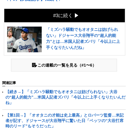
#3に続く
「ミズハラ騒動でもオオタニは妨げられ
ない」ドジャース大谷翔平の“超人的能
力”とは…米国人記者ズバリ「今以上に上
手くなりたいんだね」
この連載の一覧を見る（#1〜6）
関連記事
【続き→】「ミズハラ騒動でもオオタニは妨げられない」大谷
の“超人的能力”…米国人記者ズバリ「今以上に上手くなりたいんだ
ね」
【第1回→】「オオタニの才能は史上最高」とロバーツ監督…米記
者が記す、ドジャースが大谷翔平に驚いた日「ベッツの“大谷打席
時のリード”もそうだった」