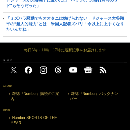
ドジャースが大谷翔平に驚いた日「ベッツの“大谷打席時のリー
ド”もそうだった」
「ミズハラ騒動でもオオタニは妨げられない」ドジャース大谷翔
平の“超人的能力”とは…米国人記者ズバリ「今以上に上手くなり
たいんだね」
毎日6時・11時・17時に最新記事をお届けします
FOLLOW US
MAGAZINE
雑誌『Number』購読のご案
雑誌『Number』バックナン
内
バー
SPECIAL
Number SPORTS OF THE
YEAR