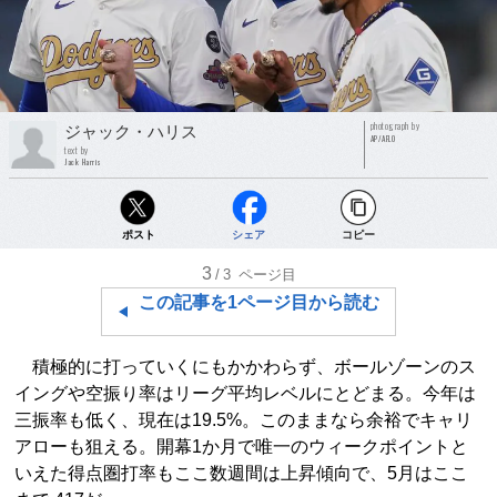
photograph by
ジャック・ハリス
AP/AFLO
text by
Jack Harris
ポスト
シェア
コピー
3
/3
ページ目
この記事を1ページ目から読む
積極的に打っていくにもかかわらず、ボールゾーンのス
イングや空振り率はリーグ平均レベルにとどまる。今年は
三振率も低く、現在は19.5%。このままなら余裕でキャリ
アローも狙える。開幕1か月で唯一のウィークポイントと
いえた得点圏打率もここ数週間は上昇傾向で、5月はここ