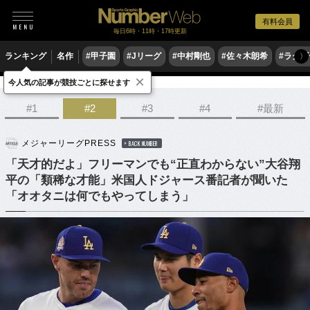
有料会員
毎日6時・11時・17時更新
ランキング
名作
#甲子園
#Jリーグ
#中村剛也
#佐々木朗希
#ラグ
〉
×
今人気の記事が競技ごとに探せます
野球
MLB
#1
#2
#3
#4
#最新
メジャーリーグPRESS
BACK NUMBER
「天才的だよ」フリーマンでも“正直わからない”大谷翔
平の「類稀な才能」米国人ドジャース番記者が聞いた
「オオタニは何でもやってしまう」