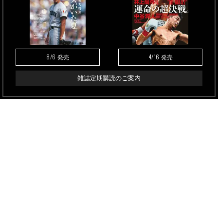
8/6
4/16
発売
発売
雑誌定期購読のご案内