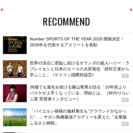
RECOMMEND
Number SPORTS OF THE YEAR 2026 開催決定！
2026年を代表するアスリートを表彰
世界の頂点に君臨し続けるオランダの超人ハリー・ラ
ブレイセンと日本のエースの太田海也「絶対王者から
学ぶこと」《ケイリン国際対談②》
PR
38歳でも進化を続ける篠山竜青が語る「10年前より
バスケが上手くなっている」理由とは。［MVVりらい
ぶ賞 受賞者インタビュー］
PR
「バイエルン移籍の逸材輩出も“グラウンドがなかっ
た”…」サガン鳥栖最強アカデミーを変えた『企業版
ふるさと納税』
PR