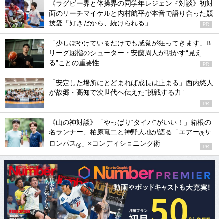
《ラグビー界と体操界の同学年レジェンド対談》初対
面のリーチマイケルと内村航平が本音で語り合った競
技愛「好きだから、続けられる」
PR
「少しぼやけているだけでも感覚が狂ってきます」B
リーグ屈指のシューター・安藤周人が明かす“見え
る”ことの重要性
PR
「安定した場所にとどまれば成長は止まる」西内悠人
が故郷・高知で次世代へ伝えた“挑戦する力”
PR
《山の神対談》「やっぱり“タイパ”がいい！」箱根の
名ランナー、柏原竜二と神野大地が語る「エアー
サ
®
ロンパス
」×コンディショニング術
®
PR