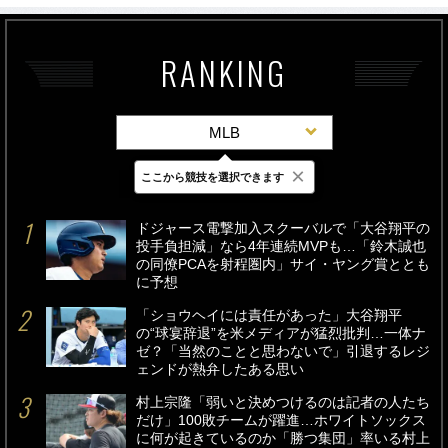
RANKING
MLB
×
ここから競技を選択できます
最新
24時間
週間
ドジャース電撃加入スクーバルで「大谷翔平の
投手負担減」なら4年連続MVPも…「鈴木誠也
の同僚PCAを射程圏内」サイ・ヤング賞ととも
に予想
「ショウヘイには責任があった」大谷翔平
の“球宴辞退”を米メディアが猛烈批判…一体ナ
ゼ？「当然のことと思わないで」引退するレジ
ェンドが熱弁したある思い
村上宗隆「弱いと決めつけるのは記者の人たち
だけ」100敗チームが躍進…ホワイトソックス
に何が起きているのか「勝つ集団」率いる村上