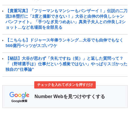
【貴重写真】「フリーマンもマンシーもバンザーイ！」伝説の二刀
流3本塁打に「2度と撮影できない！」大谷と由伸の仲良しシャン
パンファイト。「手つなぎ見つめあい」真美子夫人との仲良し2シ
ョット…など名場面を全部見る
【こちらも】ドジャース年俸ランキング…大谷でも由伸でもなく
566億円ベッツがスゴいワケ
【秘話】大谷が思わず「失礼ですね（笑）」と返した質問って？
「（野球選手は）仕事だという感覚ではない」やっぱりスゴかった
独自の“仕事論”
チェックを入れてボタンを押すだけ
Number Webを見つけやすくする