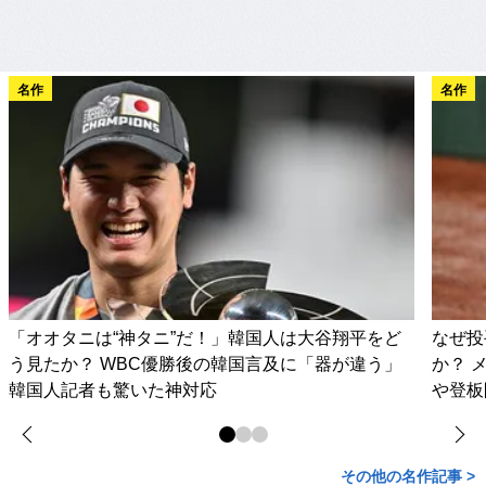
名作
名作
「オオタニは“神タニ”だ！」韓国人は大谷翔平をど
なぜ投
う見たか？ WBC優勝後の韓国言及に「器が違う」
か？ 
韓国人記者も驚いた神対応
や登板
その他の名作記事 >