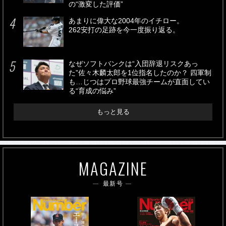
の“激変した評価”
あまりに偉大な2004年のイチロー。
262安打の足跡を今一度振り返る。
なぜソフトバンクは“入団辞退リスクあっ
た”佐々木麟太郎を1位指名したのか？ 四軍制
も…じつはプロ野球最強チームが直面してい
る“育成の悩み”
もっと見る
MAGAZINE
最新号