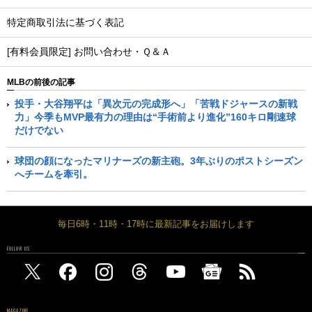
特定商取引法に基づく表記
[有料会員限定] お問い合わせ・Ｑ＆Ａ
MLBの前後の記事
投手・大谷翔平は「異次元の完成形へ」「苦戦ドジャースの新戦
力」今季もMVP最有力の理由は“手術前より進化”160キロ剛速球
だけでない
球団の顔になったマリナーズの新主砲。3年ぶりのポストシーズン
へチームを牽引。
毎日6時・11時・17時に最新記事をお届けします
FOLLOW US
MAGAZINE