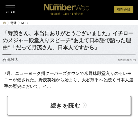
有料会員
毎日6時・11時・17時更新
野球
MLB
「野茂さん、本当にありがとうございました」イチロー
のメジャー殿堂入りスピーチ”あえて日本語で語った理
由”「だって野茂さん、日本人ですから」
石田雄太
2025/08/18 17:03
7月、ニューヨーク州クーパーズタウンで米野球殿堂入りのセレモ
ニーが催された。野茂英雄から始まり、大谷翔平へと続く日本人選
手の歴史において、イ...
続きを読む