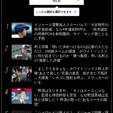
MLB
×
ここから競技を選択できます
最新
24時間
週間
ドジャース電撃加入スクーバルで「大谷翔平の
投手負担減」なら4年連続MVPも…「鈴木誠也
の同僚PCAを射程圏内」サイ・ヤング賞ととも
に予想
村上宗隆「弱いと決めつけるのは記者の人たち
だけ」100敗チームが躍進…ホワイトソックス
に何が起きているのか「勝つ集団」率いる村上
の“激変した評価”
「まじでうるせぇな」ホワイトソックス村上宗
隆“あえて発した”言葉の真意…低すぎた下馬評
→大躍進「シカゴに熱狂を呼ぶ」スラッガーの
いま
「野茂は太りすぎや」「キミはエースじゃな
い」監督も球団幹部も苦言…なぜ野茂英雄は近
鉄と決裂した？ 野茂が怒った“あるコーチの退
団”
「ショウヘイは奇人だよ」ドジャース同僚・球