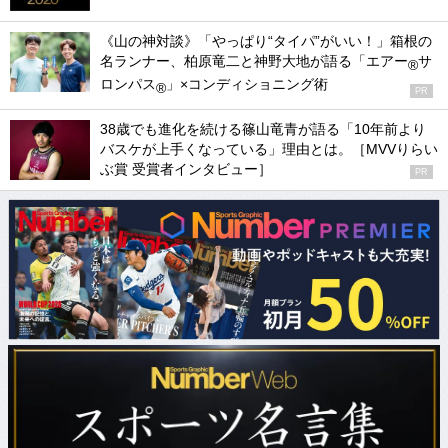
《山の神対談》「やっぱり“タイパ”がいい！」箱根の
名ランナー、柏原竜二と神野大地が語る「エアー
サ
®
ロンパス
」×コンディショニング術
®
PR
38歳でも進化を続ける篠山竜青が語る「10年前より
バスケが上手くなっている」理由とは。［MVVりらい
ぶ賞 受賞者インタビュー］
PR