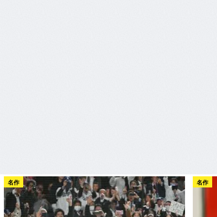
名作
名作