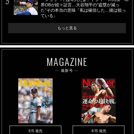
界OBが続々証言…大谷翔平の“盗塁が減っ
た”その本当の意味「私は確信した…彼は狙っ
ている」
もっと見る
MAGAZINE
最新号
8/6
4/16
発売
発売