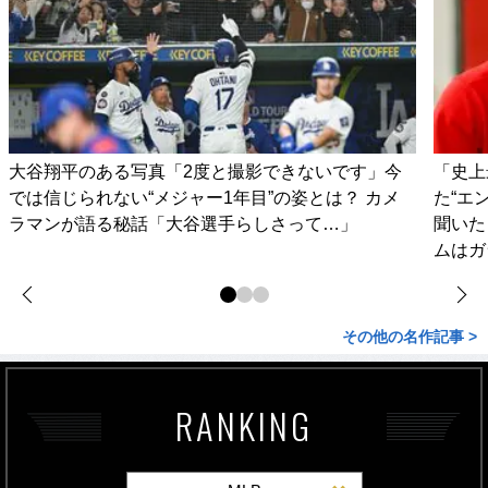
大谷翔平のある写真「2度と撮影できないです」今
「史上
では信じられない“メジャー1年目”の姿とは？ カメ
た“エ
ラマンが語る秘話「大谷選手らしさって…」
聞いた
ムはガ
その他の名作記事 >
RANKING