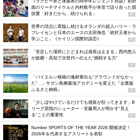
《ラグビー界と体操界の同学年レジェンド対談》初対
面のリーチマイケルと内村航平が本音で語り合った競
技愛「好きだから、続けられる」
PR
世界の頂点に君臨し続けるオランダの超人ハリー・ラ
ブレイセンと日本のエースの太田海也「絶対王者から
学ぶこと」《ケイリン国際対談②》
PR
「安定した場所にとどまれば成長は止まる」西内悠人
が故郷・高知で次世代へ伝えた“挑戦する力”
PR
「バイエルン移籍の逸材輩出も“グラウンドがなかっ
た”…」サガン鳥栖最強アカデミーを変えた『企業版
ふるさと納税』
PR
「少しぼやけているだけでも感覚が狂ってきます」B
リーグ屈指のシューター・安藤周人が明かす“見え
る”ことの重要性
PR
Number SPORTS OF THE YEAR 2026 開催決定！
2026年を代表するアスリートを表彰