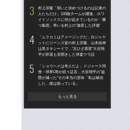
は黒
村上宗隆「弱いと決めつけるのは記者の
平
人たちだけ」100敗チームが躍進…ホワ
イトソックスに何が起きているのか「勝
「
つ集団」率いる村上の“激変した評価”
平の
判
「ムラカミはアメージングだ」白ジャケ
で
ットにジーンズ姿の村上宗隆、山本由伸
思
は黒タキシードで…“左ひざ異変”大谷翔
平が辞退も見聞きした球宴ウラ話
「
僚・
「ショウヘイは奇人だよ」ドジャース同
塁が
僚・球界OBが続々証言…大谷翔平の“盗
し
塁が減った”その本当の意味「私は確信
した…彼は狙っている」
左ひ
流“
ジ
もっと見る
で