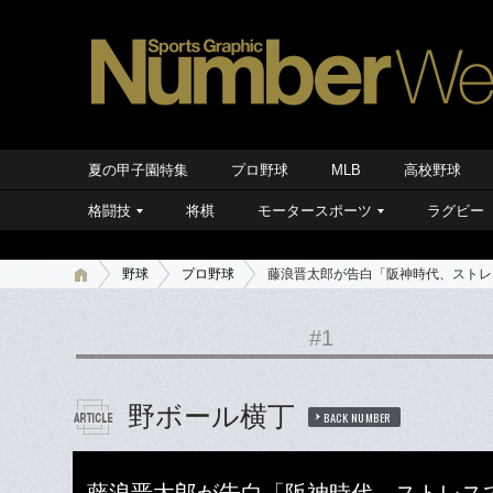
夏の甲子園特集
プロ野球
MLB
高校野球
格闘技
将棋
モータースポーツ
ラグビー
野球
プロ野球
藤浪晋太郎が告白「阪神時代、ストレ
#1
野ボール横丁
BACK NUMBER