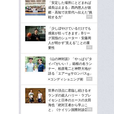
「安定した場所にとどまれば
成長は止まる」西内悠人が故
郷・高知で次世代へ伝えた“挑
戦する力”
PR
「少しぼやけているだけでも
感覚が狂ってきます」Bリー
グ屈指のシューター・安藤周
人が明かす“見える”ことの重
要性
PR
《山の神対談》「やっぱり“タ
イパ”がいい！」箱根の名ラン
ナー、柏原竜二と神野大地が
語る「エアー
サロンパス
」
®
®
×コンディショニング術
PR
世界の頂点に君臨し続けるオ
ランダの超人ハリー・ラブレ
イセンと日本のエースの太田
海也「絶対王者から学ぶこ
と」《ケイリン国際対談②》
PR