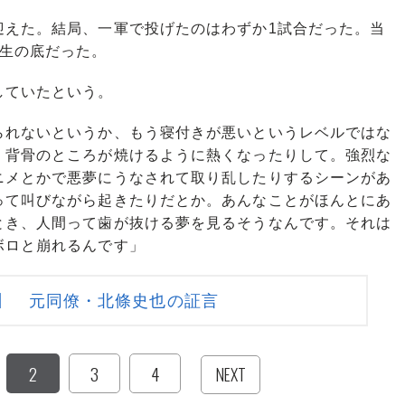
えた。結局、一軍で投げたのはわずか1試合だった。当
人生の底だった。
していたという。
られないというか、もう寝付きが悪いというレベルではな
、背骨のところが焼けるように熱くなったりして。強烈な
ニメとかで悪夢にうなされて取り乱したりするシーンがあ
って叫びながら起きたりだとか。あんなことがほんとにあ
とき、人間って歯が抜ける夢を見るそうなんです。それは
ボロと崩れるんです」
】 元同僚・北條史也の証言
2
3
4
NEXT