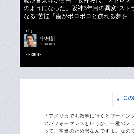
藤浪晋太郎が告白「阪神時代、ストレス
のようになった」阪神5年目の異変“スト
なる”苦悩「歯がボロボロと崩れる夢を…
text by
中村計
Kei Nakamura
PROFILE
この
「アメリカでも敵地に行くとブーイン
のパフォーマンスというか、一種のノ
って、本当のため息なんですよ。なの