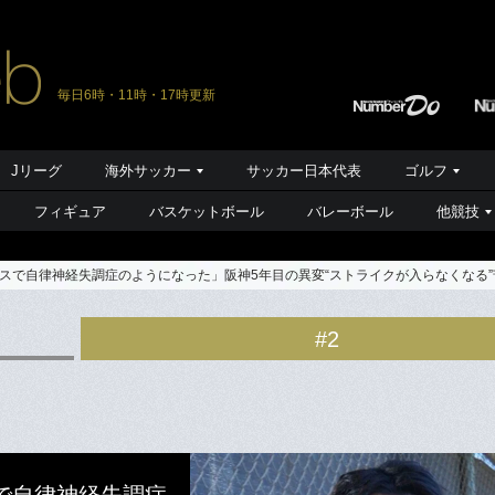
毎日6時・11時・17時更新
Jリーグ
海外サッカー
サッカー日本代表
ゴルフ
フィギュア
バスケットボール
バレーボール
他競技
スで自律神経失調症のようになった」阪神5年目の異変“ストライクが入らなくなる
#2