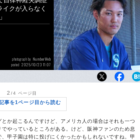
で自律神経失調症
ライクが入らなく
」
NumberWeb
photograph by
2025/10/23 11:07
posted
今年2月末、キャンプ地のアリゾナで取材に応
太郎（当時マリナーズ）
2
/4
ページ目
記事を1ページ目から読む
グとか起こるんですけど、アメリカ人の場合はそれも一つ
リでやっているところがある。けど、阪神ファンのため息
で、甲子園は特に投げにくかったかもしれないですね。甲