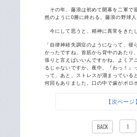
その年、藤浪は初めて開幕を二軍で迎
然のように0勝に終わる。藤浪の野球
今にして思うと、精神に異常をきた
「自律神経失調症のようになって、寝
かったですね。首筋から背中のあたり
張りと言えばいいんですかね。よくア
るじゃないですか。夜中、『わっ！』
って。あと、ストレスが溜まっている
何回もありました。口の中で歯がボロ
【次ページ
1
BACK