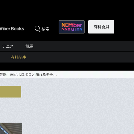
有料会員
検索
テニス
競馬
有料記事
”苦悩「歯がボロボロと崩れる夢を…」