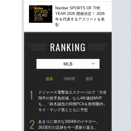
Number SPORTS OF THE
YEAR 2026 開催決定！ 2026
年を代表するアスリートを表
彰
RANKING
MLB
最新
24時間
週間
ドジャース電撃加入スクーバルで「大谷
ド
翔平の投手負担減」なら4年連続MVP
翔平
も…「鈴木誠也の同僚PCAを射程圏内」
も…
サイ・ヤング賞とともに予想
サ
あまりに偉大な2004年のイチロー。
「
262安打の足跡を今一度振り返る。
ッ