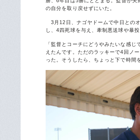
勝、6年目は5勝にとどまる。監督が矢
の自分を取り戻せずにいた。
3月12日、ナゴヤドームで中日との
し、4四死球を与え、牽制悪送球や暴
「監督とコーチにどうやみたいな感じ
えたんです。ただのラッキーで4回ノ
った。そうしたら、ちょっと下で時間