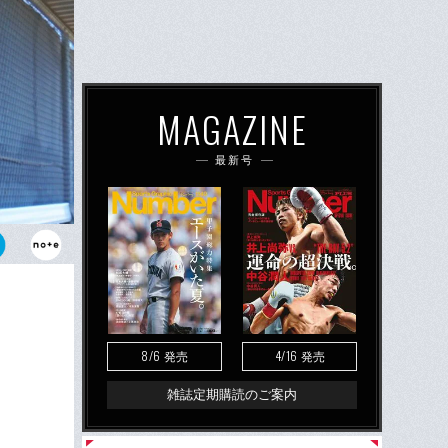
MAGAZINE
最新号
じた藤浪晋
8/6
4/16
発売
発売
雑誌定期購読のご案内