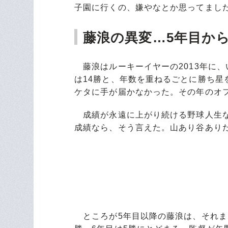
子園に行くの、嫌やなとか思ってまし
藤浪の異変…5年目か
藤浪はルーキーイヤーの2013年に、
は14勝と、年数を重ねるごとに勝ち星を
ケタに手が届かなかった。その年のオ
成績が永遠に上がり続ける野球人生な
成績なら、そう言えた。山あり谷あり
ところが5年目以降の藤浪は、それま