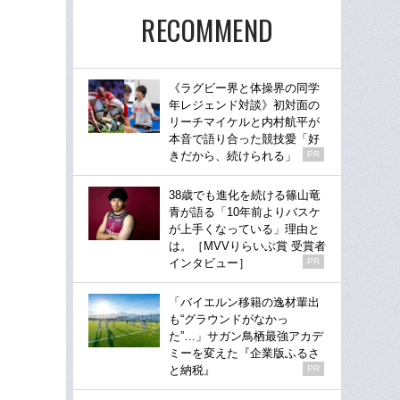
RECOMMEND
《ラグビー界と体操界の同学
年レジェンド対談》初対面の
リーチマイケルと内村航平が
本音で語り合った競技愛「好
きだから、続けられる」
PR
38歳でも進化を続ける篠山竜
青が語る「10年前よりバスケ
が上手くなっている」理由と
は。［MVVりらいぶ賞 受賞者
インタビュー］
PR
「バイエルン移籍の逸材輩出
も“グラウンドがなかっ
た”…」サガン鳥栖最強アカデ
ミーを変えた『企業版ふるさ
と納税』
PR