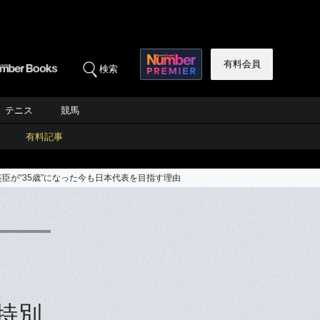
有料会員
検索
テニス
競馬
有料記事
臣が“35歳”になった今も日本代表を目指す理由
特別