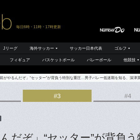
毎日6時・11時・17時更新
Jリーグ
海外サッカー
サッカー日本代表
ゴルフ
フィギュア
バスケットボール
バレーボール
他競技
前がやるんだぞ」“セッター”が背負う特別な重圧…男子バレー低迷期を知る、深津英
#3
#4
んだぞ」“セッター”が背負う