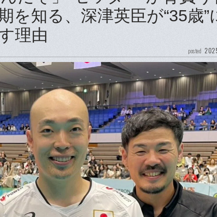
を知る、深津英臣が“35歳”
す理由
2025
posted