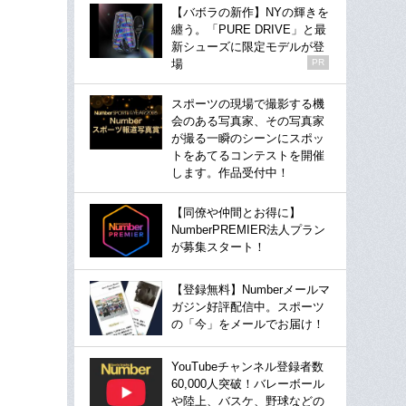
【バボラの新作】NYの輝きを
纏う。「PURE DRIVE」と最
新シューズに限定モデルが登
場
PR
スポーツの現場で撮影する機
会のある写真家、その写真家
が撮る一瞬のシーンにスポッ
トをあてるコンテストを開催
します。作品受付中！
【同僚や仲間とお得に】
NumberPREMIER法人プラン
が募集スタート！
【登録無料】Numberメールマ
ガジン好評配信中。スポーツ
の「今」をメールでお届け！
YouTubeチャンネル登録者数
60,000人突破！バレーボール
や陸上、バスケ、野球などの