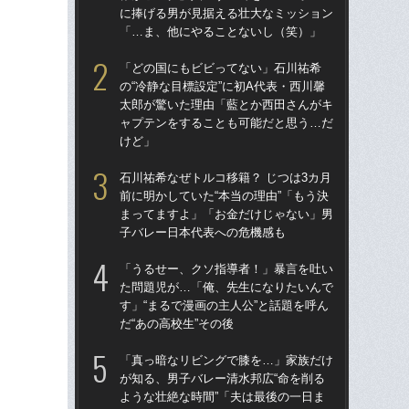
に捧げる男が見据える壮大なミッション
に
「…ま、他にやることないし（笑）」
「
「どの国にもビビってない」石川祐希
「
の“冷静な目標設定”に初A代表・西川馨
の“
太郎が驚いた理由「藍とか西田さんがキ
太
ャプテンをすることも可能だと思う…だ
ャ
けど」
け
石川祐希なぜトルコ移籍？ じつは3カ月
石川
前に明かしていた“本当の理由”「もう決
前に
まってますよ」「お金だけじゃない」男
ま
子バレー日本代表への危機感も
子
「うるせー、クソ指導者！」暴言を吐い
「
た問題児が…「俺、先生になりたいんで
チバ
す」“まるで漫画の主人公”と話題を呼ん
の
だ“あの高校生”その後
子
「真っ暗なリビングで膝を…」家族だけ
天
が知る、男子バレー清水邦広“命を削る
人
ような壮絶な時間”「夫は最後の一日ま
トリ