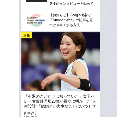
選手のインタビューを動画で
【お知らせ】Google検索で
「Number Web」の記事を見
つけやすくする方法
名作
「引退のことだけは知っていた」女子バ
レー古賀紗理那28歳が親友に明かした“人
生設計”「結婚とか大事なことはいつもサ
ラリと言うのに…」
田中夕子
Yuko Tanaka