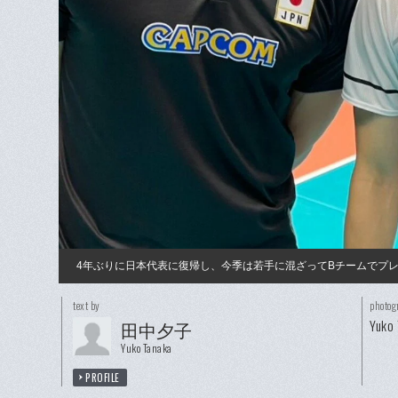
4年ぶりに日本代表に復帰し、今季は若手に混ざってBチームでプ
text by
photog
Yuko 
田中夕子
Yuko Tanaka
PROFILE