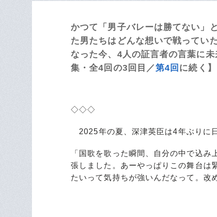
かつて「男子バレーは勝てない」
た男たちはどんな想いで戦っていた
なった今、4人の証言者の言葉に未来
集・全4回の3回目／
第4回
に続く】
◇◇◇
2025年の夏、深津英臣は4年ぶりに
「国歌を歌った瞬間、自分の中で込み
張しました。あーやっぱりこの舞台は
たいって気持ちが強いんだなって。改