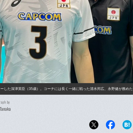
レーした深津英臣（35歳）。コーチには長く一緒に戦った清水邦広、永野健が務めた
raph by
Tanaka