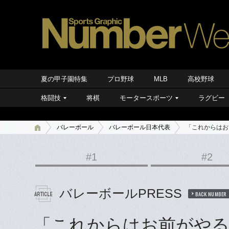
夏の甲子園特集
プロ野球
MLB
高校野球
格闘技
将棋
モータースポーツ
ラグビー
バレーボール
バレーボール日本代表
「これからはお
#1
#2
バレーボールPRESS
BACK NUMBER
「これからはお前がやる