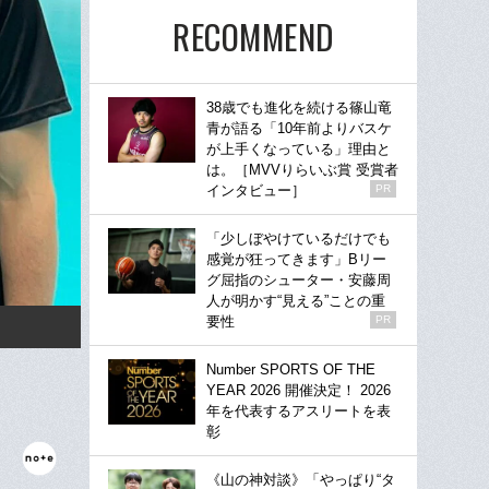
RECOMMEND
38歳でも進化を続ける篠山竜
青が語る「10年前よりバスケ
が上手くなっている」理由と
は。［MVVりらいぶ賞 受賞者
インタビュー］
PR
「少しぼやけているだけでも
感覚が狂ってきます」Bリー
グ屈指のシューター・安藤周
人が明かす“見える”ことの重
要性
PR
Number SPORTS OF THE
YEAR 2026 開催決定！ 2026
年を代表するアスリートを表
彰
《山の神対談》「やっぱり“タ