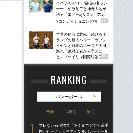
イパ”がいい！」箱根の名ラン
ナー、柏原竜二と神野大地が
語る「エアー
サロンパス
」
®
®
×コンディショニング術
PR
世界の頂点に君臨し続けるオ
ランダの超人ハリー・ラブレ
イセンと日本のエースの太田
海也「絶対王者から学ぶこ
と」《ケイリン国際対談②》
PR
RANKING
バレーボール
最新
24時間
週間
ブレない石川祐希「あくまでアジア選手
ブ
権がピーク」人生すべてをバレーボール
権