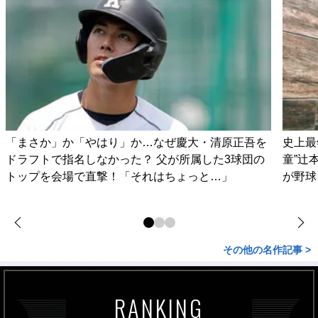
「まさか」か「やはり」か…なぜ慶大・清原正吾を
史上最
ドラフトで指名しなかった？ 父が所属した3球団の
童”辻
トップを会場で直撃！「それはちょっと…」
が野球
その他の名作記事 >
RANKING