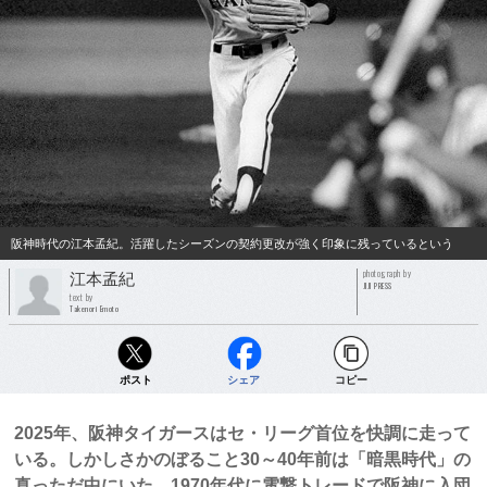
阪神時代の江本孟紀。活躍したシーズンの契約更改が強く印象に残っているという
photograph by
江本孟紀
JIJI PRESS
text by
Takenori Emoto
ポスト
シェア
コピー
2025年、阪神タイガースはセ・リーグ首位を快調に走って
いる。しかしさかのぼること30～40年前は「暗黒時代」の
真っただ中にいた。1970年代に電撃トレードで阪神に入団