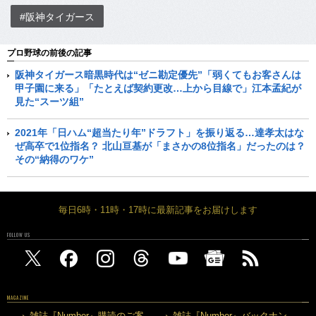
#阪神タイガース
プロ野球の前後の記事
阪神タイガース暗黒時代は“ゼニ勘定優先”「弱くてもお客さんは
甲子園に来る」「たとえば契約更改…上から目線で」江本孟紀が
見た“スーツ組”
2021年「日ハム“超当たり年”ドラフト」を振り返る…達孝太はな
ぜ高卒で1位指名？ 北山亘基が「まさかの8位指名」だったのは？
その“納得のワケ”
毎日6時・11時・17時に最新記事をお届けします
FOLLOW US
MAGAZINE