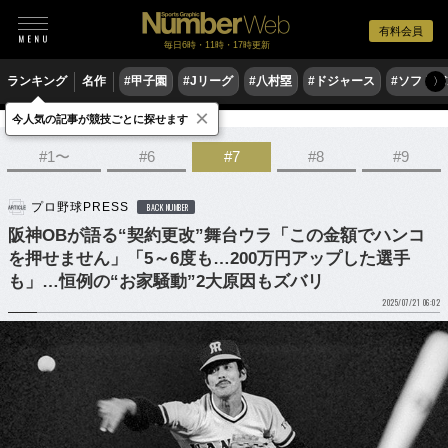
有料会員
毎日6時・11時・17時更新
ランキング
名作
#甲子園
#Jリーグ
#八村塁
#ドジャース
#ソフトバ
〉
×
今人気の記事が競技ごとに探せます
野球
プロ野球
#1〜
#6
#7
#8
#9
プロ野球PRESS
BACK NUMBER
阪神OBが語る“契約更改”舞台ウラ「この金額でハンコ
を押せません」「5～6度も…200万円アップした選手
も」…恒例の“お家騒動”2大原因もズバリ
2025/07/21 06:02