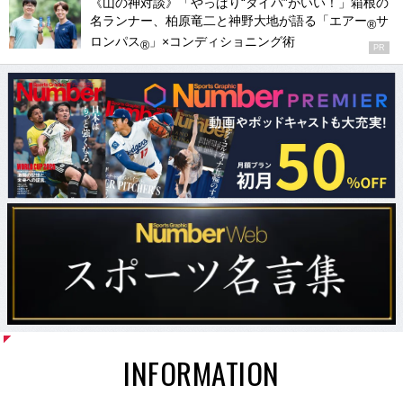
《山の神対談》「やっぱり“タイパ”がいい！」箱根の
名ランナー、柏原竜二と神野大地が語る「エアー
サ
®
ロンパス
」×コンディショニング術
®
PR
INFORMATION