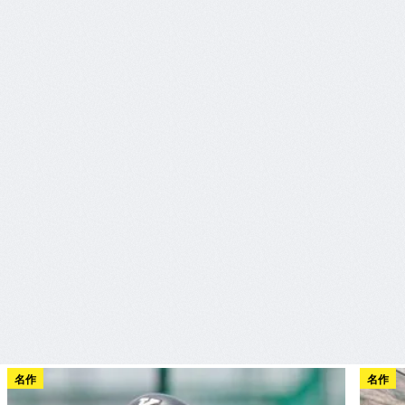
名作
名作