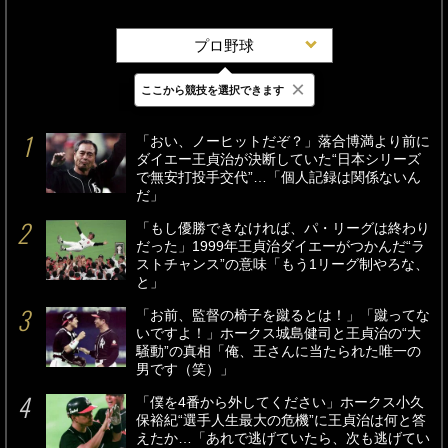
プロ野球
×
ここから競技を選択できます
最新
24時間
週間
「おい、ノーヒットだぞ？」落合博満より前に
ダイエー王貞治が決断していた“日本シリーズ
で無安打投手交代”…「個人記録は関係ないん
だ」
「もし優勝できなければ、パ・リーグは終わり
だった」1999年王貞治ダイエーがつかんだ“ラ
ストチャンス”の意味「もう1リーグ制やろな、
と」
「お前、監督の椅子を蹴るとは！」「蹴ってな
いですよ！」ホークス城島健司と王貞治の“大
騒動”の真相「俺、王さんに当たられた唯一の
男です（笑）」
「僕を4番から外してください」ホークス小久
保裕紀“選手人生最大の危機”に王貞治は何と答
えたか…「あれで逃げていたら、次も逃げてい