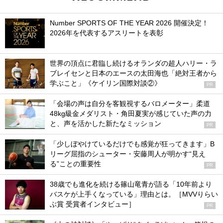
Number SPORTS OF THE YEAR 2026 開催決定！
2026年を代表するアスリートを表彰
世界の頂点に君臨し続けるオランダの超人ハリー・ラ
ブレイセンと日本のエースの太田海也「絶対王者から
学ぶこと」《ケイリン国際対談②》
PR
「会場の声は自分を客観視するバロメーター」柔道
48kg級金メダリスト・角田夏実が感じていた声の力
と、声を活かした新たなミッション
PR
「少しぼやけているだけでも感覚が狂ってきます」B
リーグ屈指のシューター・安藤周人が明かす“見え
る”ことの重要性
PR
38歳でも進化を続ける篠山竜青が語る「10年前より
バスケが上手くなっている」理由とは。［MVVりらい
ぶ賞 受賞者インタビュー］
PR