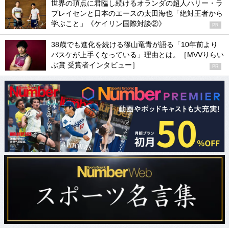
世界の頂点に君臨し続けるオランダの超人ハリー・ラ
ブレイセンと日本のエースの太田海也「絶対王者から
学ぶこと」《ケイリン国際対談②》
PR
38歳でも進化を続ける篠山竜青が語る「10年前より
バスケが上手くなっている」理由とは。［MVVりらい
ぶ賞 受賞者インタビュー］
PR