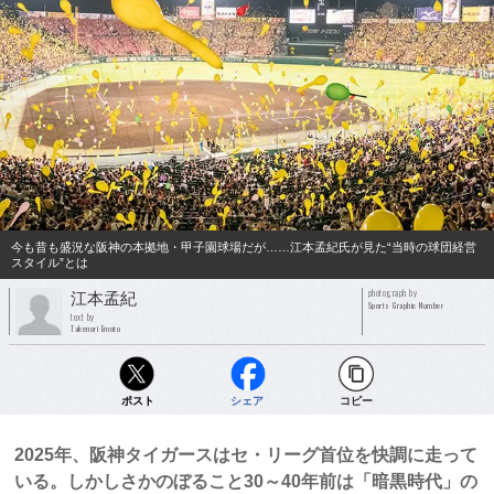
今も昔も盛況な阪神の本拠地・甲子園球場だが……江本孟紀氏が見た“当時の球団経営
スタイル”とは
photograph by
江本孟紀
Sports Graphic Number
text by
Takenori Emoto
ポスト
シェア
コピー
2025年、阪神タイガースはセ・リーグ首位を快調に走って
いる。しかしさかのぼること30～40年前は「暗黒時代」の