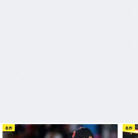
名作
名作