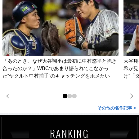
「あのとき、なぜ大谷翔平は最初に中村悠平と抱き
大谷翔
合ったのか？」WBCであまり語られてこなかっ
希が見
た“ヤクルト中村捕手”のキャッチングをホメたい
け”「
その他の名作記事 >
RANKING