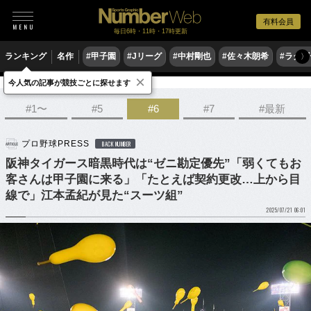
有料会員
毎日6時・11時・17時更新
ランキング
名作
#甲子園
#Jリーグ
#中村剛也
#佐々木朗希
#ラグ
〉
×
今人気の記事が競技ごとに探せます
野球
プロ野球
#1〜
#5
#6
#7
#最新
プロ野球PRESS
BACK NUMBER
阪神タイガース暗黒時代は“ゼニ勘定優先”「弱くてもお
客さんは甲子園に来る」「たとえば契約更改…上から目
線で」江本孟紀が見た“スーツ組”
2025/07/21 06:01