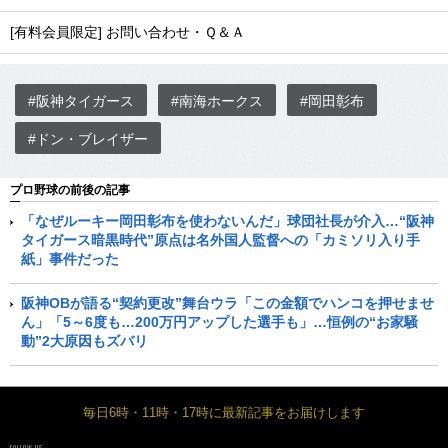
[有料会員限定] お問い合わせ・Ｑ＆Ａ
#阪神タイガース
#南海ホークス
#岡田彰布
#ドン・ブレイザー
プロ野球の前後の記事
「なぜルーキー岡田彰布を使わないんだ」球団社長が介入…“阪神
タイガース暗黒時代”原点は名外国人監督への「カミソリ入り手
紙」事件だった
阪神OBが語る“契約更改”舞台ウラ「この金額でハンコを押せませ
ん」「5～6度も…200万円アップした選手も」…恒例の“お家騒
動”2大原因もズバリ
毎日6時・11時・17時に最新記事をお届けします