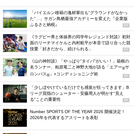
「バイエルン移籍の逸材輩出も“グラウンドがなかっ
た”…」サガン鳥栖最強アカデミーを変えた『企業版
ふるさと納税』
PR
《ラグビー界と体操界の同学年レジェンド対談》初対
面のリーチマイケルと内村航平が本音で語り合った競
技愛「好きだから、続けられる」
PR
《山の神対談》「やっぱり“タイパ”がいい！」箱根の
名ランナー、柏原竜二と神野大地が語る「エアー
サ
®
ロンパス
」×コンディショニング術
®
PR
「少しぼやけているだけでも感覚が狂ってきます」B
リーグ屈指のシューター・安藤周人が明かす“見え
る”ことの重要性
PR
Number SPORTS OF THE YEAR 2026 開催決定！
2026年を代表するアスリートを表彰