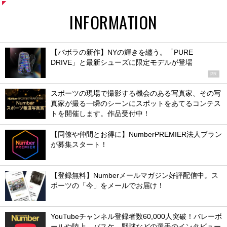
INFORMATION
【バボラの新作】NYの輝きを纏う。「PURE
DRIVE」と最新シューズに限定モデルが登場
PR
スポーツの現場で撮影する機会のある写真家、その写
真家が撮る一瞬のシーンにスポットをあてるコンテス
トを開催します。作品受付中！
【同僚や仲間とお得に】NumberPREMIER法人プラン
が募集スタート！
【登録無料】Numberメールマガジン好評配信中。ス
ポーツの「今」をメールでお届け！
YouTubeチャンネル登録者数60,000人突破！バレーボ
ールや陸上、バスケ、野球などの選手のインタビュー