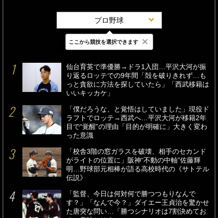
プロ野球
×
ここから競技を選択できます
最新
24時間
週間
仙台育英で準優勝→ドラ1入団…平沢大河が振
り返るロッテでの9年間「殻を破りきれず…も
っと貪欲に方法を探していたら」「西武移籍は
いいキッカケ」
「僕だろうな、と覚悟はしていました」現役ド
ラフトでロッテ→西武へ…平沢大河が移籍2年
目で“覚醒”の理由「目的が明確に」大きく変わ
った意識
「校舎3階の窓ガラスを破壊、相手のセカンド
がライトの位置に」阪神“不動の中軸”佐藤輝
明…野球部元相棒が語る高校時代の《サトテル
伝説》
「監督、今日は何対何で勝つつもりなんで
す？」「なんで今？」ダイエー王貞治を驚かせ
た唐突な問い…「勝つシナリオは7割決めてお