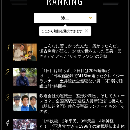
RANKING
陸上
×
ここから競技を選択できます
最新
24時間
週間
「こんなに苦しかったんだ、痛かったんだ」
瀬古利彦が語る、34歳で世を去った長男・昴
さんがたどった“がんマラソン”の足跡
「1日目は眠らず、2日目は20分睡眠だ
け…」“日本新記録で”415km走ったクレイジー
ランナー・土井陵は全然寝ない男「5日弱で睡
眠は計4時間半」
鉄道会社の運転士、整形外科医、そして大エー
スは？…全国高駅伝“連続入賞新記録”に挑んだ
《駅伝超名門》佐久長聖高ランナーたちの「そ
の後」
「1年奴隷、2年平民、3年天皇、4年神様
だ！」“不適切”すぎる1996年の箱根駅伝出走体