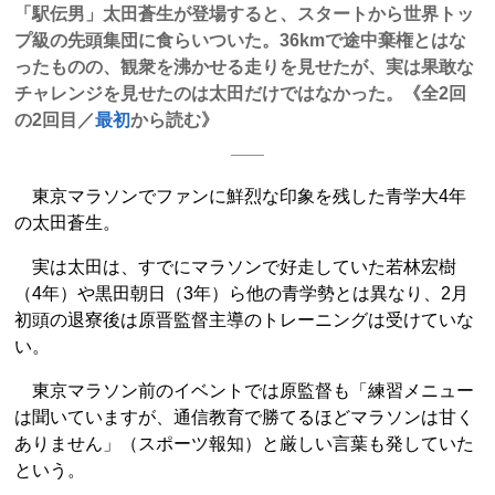
「駅伝男」太田蒼生が登場すると、スタートから世界トッ
プ級の先頭集団に食らいついた。36kmで途中棄権とはな
ったものの、観衆を沸かせる走りを見せたが、実は果敢な
チャレンジを見せたのは太田だけではなかった。《全2回
の2回目／
最初
から読む》
東京マラソンでファンに鮮烈な印象を残した青学大4年
の太田蒼生。
実は太田は、すでにマラソンで好走していた若林宏樹
（4年）や黒田朝日（3年）ら他の青学勢とは異なり、2月
初頭の退寮後は原晋監督主導のトレーニングは受けていな
い。
東京マラソン前のイベントでは原監督も「練習メニュー
は聞いていますが、通信教育で勝てるほどマラソンは甘く
ありません」（スポーツ報知）と厳しい言葉も発していた
という。