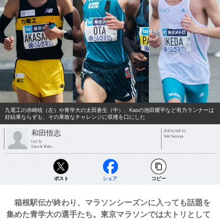
九電工の赤崎暁（左）や青学大の太田蒼生（中）、Kaoの池田耀平など有力ランナーは
好結果ならずも、その果敢なチャレンジに収穫を口にした
photograph by
和田悟志
Yuki Suenaga
text by
Satoshi Wada
ポスト
シェア
コピー
箱根駅伝が終わり、マラソンシーズンに入っても話題を
集めた青学大の選手たち。東京マラソンでは大トリとして