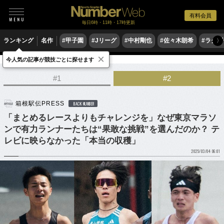
有料会員
毎日6時・11時・17時更新
ランキング
名作
#甲子園
#Jリーグ
#中村剛也
#佐々木朗希
#ラグ
〉
×
今人気の記事が競技ごとに探せます
陸上
マラソン
#1
#2
箱根駅伝PRESS
BACK NUMBER
「まとめるレースよりもチャレンジを」なぜ東京マラソ
ンで有力ランナーたちは“果敢な挑戦”を選んだのか？ テ
レビに映らなかった「本当の収穫」
2025/03/04 06:01