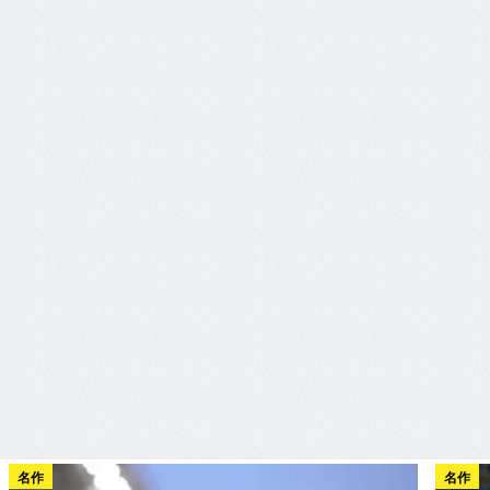
名作
名作