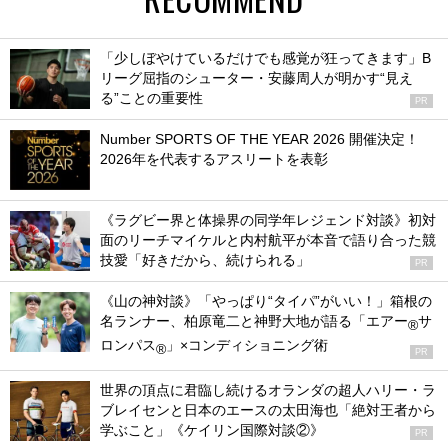
「少しぼやけているだけでも感覚が狂ってきます」B
リーグ屈指のシューター・安藤周人が明かす“見え
る”ことの重要性
PR
Number SPORTS OF THE YEAR 2026 開催決定！
2026年を代表するアスリートを表彰
《ラグビー界と体操界の同学年レジェンド対談》初対
面のリーチマイケルと内村航平が本音で語り合った競
技愛「好きだから、続けられる」
PR
《山の神対談》「やっぱり“タイパ”がいい！」箱根の
名ランナー、柏原竜二と神野大地が語る「エアー
サ
®
ロンパス
」×コンディショニング術
®
PR
世界の頂点に君臨し続けるオランダの超人ハリー・ラ
ブレイセンと日本のエースの太田海也「絶対王者から
学ぶこと」《ケイリン国際対談②》
PR