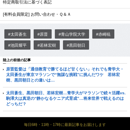
特定商取引法に基づく表記
[有料会員限定] お問い合わせ・Ｑ＆Ａ
#太田蒼生
#原晋
#青山学院大学
#赤崎暁
#池田耀平
#若林宏樹
#黒田朝日
陸上の前後の記事
原晋監督は「通信教育で勝てるほど甘くない」それでも青学大・
太田蒼生が東京マラソンで“無謀な挑戦”に挑んだワケ 若林宏
樹、黒田朝日との違いは…
太田蒼生、黒田朝日、若林宏樹…青学大がマラソンで続々活躍vs.
駒澤大は真逆の“静かなるケニア式育成”…将来世界で戦えるのは
どっちだ？
毎日6時・11時・17時に最新記事をお届けします