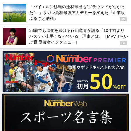
「バイエルン移籍の逸材輩出も“グラウンドがなかっ
た”…」サガン鳥栖最強アカデミーを変えた『企業版
ふるさと納税』
PR
38歳でも進化を続ける篠山竜青が語る「10年前より
バスケが上手くなっている」理由とは。［MVVりらい
ぶ賞 受賞者インタビュー］
PR