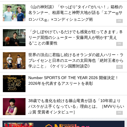
《山の神対談》「やっぱり“タイパ”がいい！」箱根の
名ランナー、柏原竜二と神野大地が語る「エアー
サ
®
ロンパス
」×コンディショニング術
®
PR
「少しぼやけているだけでも感覚が狂ってきます」B
リーグ屈指のシューター・安藤周人が明かす“見え
る”ことの重要性
PR
世界の頂点に君臨し続けるオランダの超人ハリー・ラ
ブレイセンと日本のエースの太田海也「絶対王者から
学ぶこと」《ケイリン国際対談②》
PR
Number SPORTS OF THE YEAR 2026 開催決定！
2026年を代表するアスリートを表彰
38歳でも進化を続ける篠山竜青が語る「10年前より
バスケが上手くなっている」理由とは。［MVVりらい
ぶ賞 受賞者インタビュー］
PR