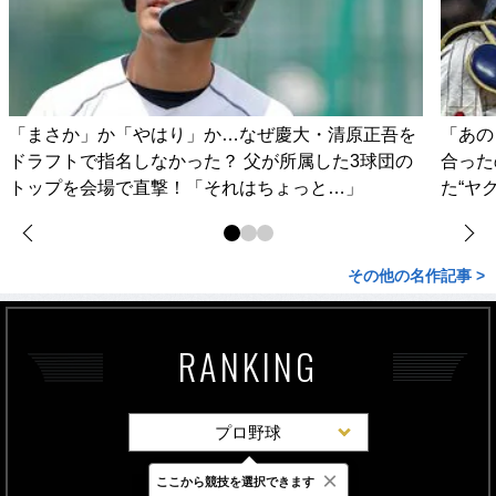
「まさか」か「やはり」か…なぜ慶大・清原正吾を
「あの
ドラフトで指名しなかった？ 父が所属した3球団の
合った
トップを会場で直撃！「それはちょっと…」
た“ヤ
その他の名作記事 >
RANKING
プロ野球
×
ここから競技を選択できます
最新
24時間
週間