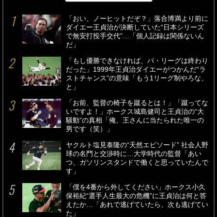
「おい、ノーヒットだぞ？」落合博満より前に
ダイエー王貞治が決断していた“日本シリーズ
で無安打投手交代”…「個人記録は関係ないん
だ」
「もし優勝できなければ、パ・リーグは終わり
だった」1999年王貞治ダイエーがつかんだ“ラ
ストチャンス”の意味「もう1リーグ制やろな、
と」
「お前、監督の椅子を蹴るとは！」「蹴ってな
いですよ！」ホークス城島健司と王貞治の“大
騒動”の真相「俺、王さんに当たられた唯一の
男です（笑）」
ヤクルト塩見泰隆の“天然エピソード” 社会人野
球の名門と交渉時に…大学時代の監督「あい
つ、ガソリンスタンドで働くと思っていたんで
す」
「僕を4番から外してください」ホークス小久
保裕紀“選手人生最大の危機”に王貞治は何と答
えたか…「あれで逃げていたら、次も逃げてい
た」