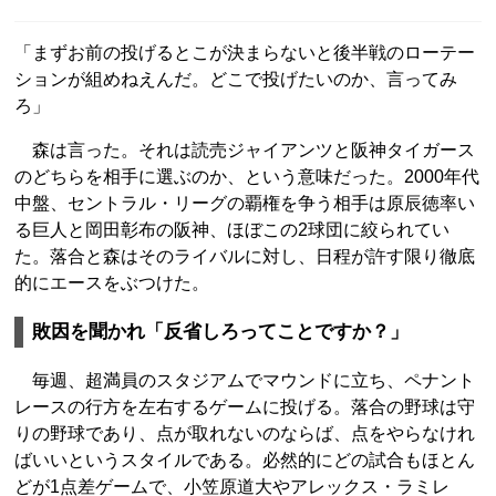
「まずお前の投げるとこが決まらないと後半戦のローテー
ションが組めねえんだ。どこで投げたいのか、言ってみ
ろ」
森は言った。それは読売ジャイアンツと阪神タイガース
のどちらを相手に選ぶのか、という意味だった。2000年代
中盤、セントラル・リーグの覇権を争う相手は原辰徳率い
る巨人と岡田彰布の阪神、ほぼこの2球団に絞られてい
た。落合と森はそのライバルに対し、日程が許す限り徹底
的にエースをぶつけた。
敗因を聞かれ「反省しろってことですか？」
毎週、超満員のスタジアムでマウンドに立ち、ペナント
レースの行方を左右するゲームに投げる。落合の野球は守
りの野球であり、点が取れないのならば、点をやらなけれ
ばいいというスタイルである。必然的にどの試合もほとん
どが1点差ゲームで、小笠原道大やアレックス・ラミレ