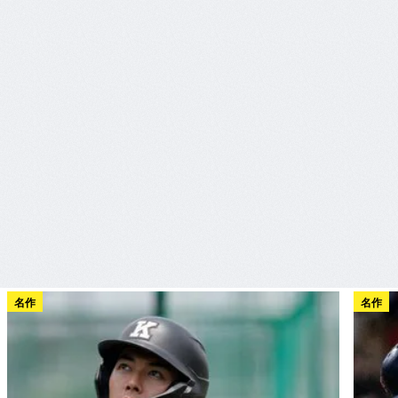
名作
名作