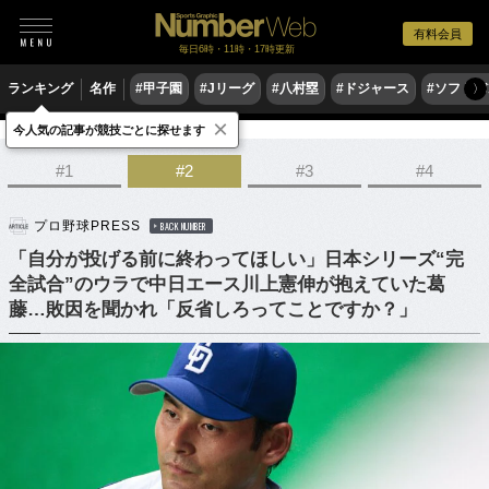
有料会員
毎日6時・11時・17時更新
ランキング
名作
#甲子園
#Jリーグ
#八村塁
#ドジャース
#ソフトバ
〉
×
今人気の記事が競技ごとに探せます
野球
プロ野球
#1
#2
#3
#4
プロ野球PRESS
BACK NUMBER
「自分が投げる前に終わってほしい」日本シリーズ“完
全試合”のウラで中日エース川上憲伸が抱えていた葛
藤…敗因を聞かれ「反省しろってことですか？」