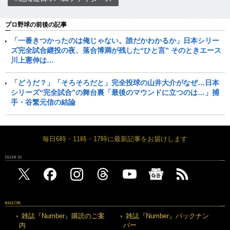
プロ野球の前後の記事
「一番きつかったのは俺じゃない。誰だかわかるか」日本シリー
ズ完全試合継投の夜、落合博満が残した“ひと言” そのときエース
川上憲伸は…
「どうだ？」「そろそろだと」完全投球の山井大介がなぜ…日本
シリーズ“完全試合”の舞台裏「最後のマウンドに立つのは…」捕
手・谷繁元信の結論
毎日6時・11時・17時に最新記事をお届けします
FOLLOW US
MAGAZINE
雑誌『Number』購読のご案
雑誌『Number』バックナン
内
バー