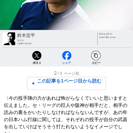
photograph by
鈴木忠平
Tamon Matsuzono
text by
Tadahira Suzuki
ポスト
シェア
コピー
2
/3
ページ目
この記事を1ページ目から読む
〈今の投手陣の力があれば怖がらなくていいと思いますと
伝えました。セ・リーグの巨人や阪神が相手だと、相手の
読みの裏をかいたりしなければならないんですが、あの年
の日本ハム打線に関しては、それぞれの投手が自分の武器
を出していけばそうそう打たれないようなイメージでし