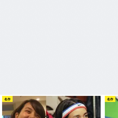
名作
名作