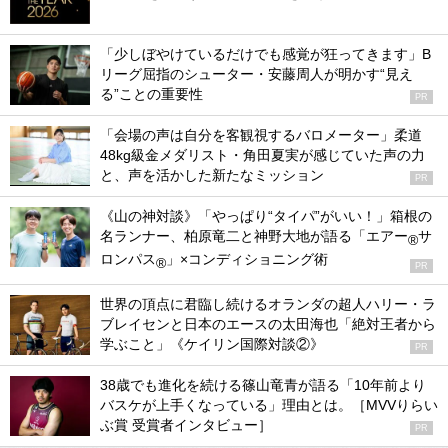
「少しぼやけているだけでも感覚が狂ってきます」B
リーグ屈指のシューター・安藤周人が明かす“見え
る”ことの重要性
PR
「会場の声は自分を客観視するバロメーター」柔道
48kg級金メダリスト・角田夏実が感じていた声の力
と、声を活かした新たなミッション
PR
《山の神対談》「やっぱり“タイパ”がいい！」箱根の
名ランナー、柏原竜二と神野大地が語る「エアー
サ
®
ロンパス
」×コンディショニング術
®
PR
世界の頂点に君臨し続けるオランダの超人ハリー・ラ
ブレイセンと日本のエースの太田海也「絶対王者から
学ぶこと」《ケイリン国際対談②》
PR
38歳でも進化を続ける篠山竜青が語る「10年前より
バスケが上手くなっている」理由とは。［MVVりらい
ぶ賞 受賞者インタビュー］
PR