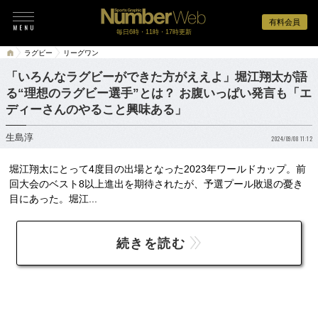
有料会員
毎日6時・11時・17時更新
ラグビー
リーグワン
「いろんなラグビーができた方がええよ」堀江翔太が語
る“理想のラグビー選手”とは？ お腹いっぱい発言も「エ
ディーさんのやること興味ある」
生島淳
2024/09/08 11:12
堀江翔太にとって4度目の出場となった2023年ワールドカップ。前
回大会のベスト8以上進出を期待されたが、予選プール敗退の憂き
目にあった。堀江...
続きを読む