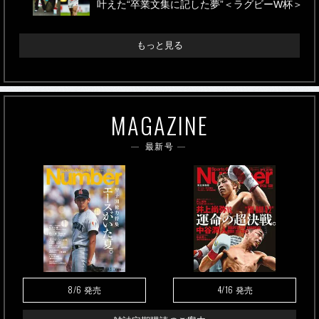
叶えた“卒業文集に記した夢”＜ラグビーW杯＞
もっと見る
MAGAZINE
最新号
8/6
4/16
発売
発売