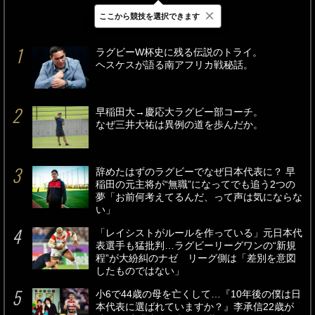
×
ここから競技を選択できます
最新
24時間
週間
ラグビーW杯史に残る伝説のトライ。
ヘスケスが語る南アフリカ戦秘話。
早稲田大→慶応大ラグビー部コーチ。
なぜ三井大祐は異例の道を歩んだか。
辞めたはずのラグビーでなぜ日本代表に？ 早
稲田の元主将が“無職”になってでも追う2つの
夢「お前何考えてるんだ、って声は気にならな
い」
「レイシストがルールを作っている」元日本代
表選手も猛批判…ラグビーリーグワンの“新規
程”が大紛糾のナゼ リーグ側は「差別を意図
したものではない」
小6で44歳の母を亡くして…『10年後の僕は日
本代表に選ばれていますか？』李承信22歳が