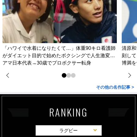
「ハワイで水着になりたくて…」体重90キロ看護師
清原和
がダイエット目的で始めたボクシングで人生激変…
刻して
アマ日本代表→30歳でプロボクサー転身
博満を
その他の名作記事 >
RANKING
ラグビー