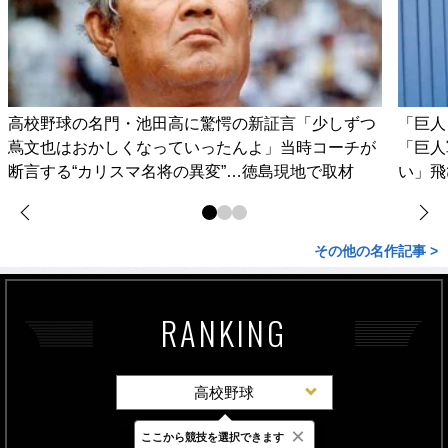
高校野球の名門・池田高に驚愕の新証言「少しずつ
「巨人
蔦文也はおかしくなっていったんよ」当時コーチが
「巨人
断言する“カリスマ名将の異変”…徳島現地で取材
い」飛
その他の名作記事 >
RANKING
高校野球
×
ここから競技を選択できます
最新
24時間
週間