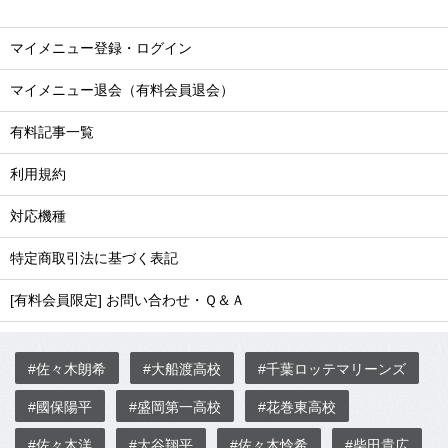
マイメニュー登録・ログイン
マイメニュー退会（有料会員退会）
有料記事一覧
利用規約
対応機種
特定商取引法に基づく表記
[有料会員限定] お問い合わせ・Ｑ＆Ａ
#佐々木朗希
#大船渡高校
#千葉ロッテマリーンズ
#國保陽平
#盛岡第一高校
#花巻東高校
#佐々木洋
#大谷翔平
#佐々木怜希
#柴田貴広