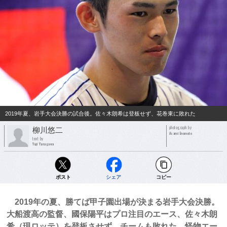
2019年夏、岩手大会決勝の試合後。佐々木朗希は登板せず、花巻東に敗れた
photograph by
柳川悠二
Asami Enomoto
text by
Yuji Yanagawa
ポスト
シェア
コピー
2019年の夏、勝てば甲子園出場が決まる岩手大会決勝。
大船渡高の監督、國保陽平はプロ注目のエース、佐々木朗
希（現ロッテ）を登板させず、チームも敗れた。怪物エー