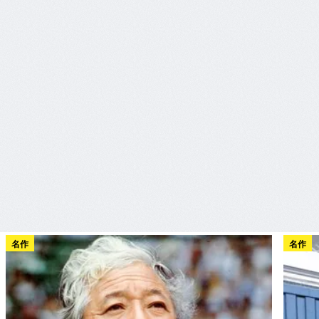
名作
名作