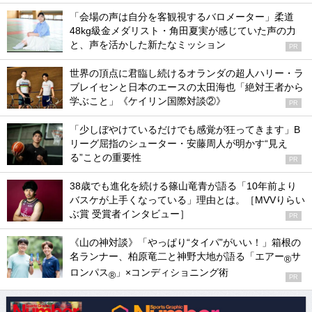
「会場の声は自分を客観視するバロメーター」柔道
48kg級金メダリスト・角田夏実が感じていた声の力
と、声を活かした新たなミッション
PR
世界の頂点に君臨し続けるオランダの超人ハリー・ラ
ブレイセンと日本のエースの太田海也「絶対王者から
学ぶこと」《ケイリン国際対談②》
PR
「少しぼやけているだけでも感覚が狂ってきます」B
リーグ屈指のシューター・安藤周人が明かす“見え
る”ことの重要性
PR
38歳でも進化を続ける篠山竜青が語る「10年前より
バスケが上手くなっている」理由とは。［MVVりらい
ぶ賞 受賞者インタビュー］
PR
《山の神対談》「やっぱり“タイパ”がいい！」箱根の
名ランナー、柏原竜二と神野大地が語る「エアー
サ
®
ロンパス
」×コンディショニング術
®
PR