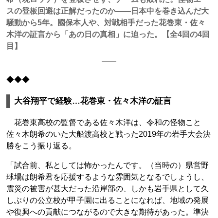
スの登板回避は正解だったのか――日本中を巻き込んだ大
騒動から5年。國保本人や、対戦相手だった花巻東・佐々
木洋の証言から「あの日の真相」に迫った。【全4回の4回
目】
◆◆◆
大谷翔平で経験…花巻東・佐々木洋の証言
花巻東高校の監督である佐々木洋は、令和の怪物こと
佐々木朗希のいた大船渡高校と戦った2019年の岩手大会決
勝をこう振り返る。
「試合前、私としては怖かったんです。（当時の）県営野
球場は朗希君を応援するような雰囲気となるでしょうし、
震災の被害が甚大だった沿岸部の、しかも岩手県として久
しぶりの公立校が甲子園に出ることになれば、地域の発展
や復興への貢献につながるので大きな期待があった。準決