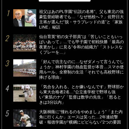
祖父はあのPL学園“伝説の名将”、父も東北の強
豪監督経験者でも…「なぜ他校へ？」佐野日大
主将が選んだ“脱・サラブレッドの道”と「家族
LINE」秘話
仙台育英“初の女子部員”は「苦しいこともいっ
ぱいあって」…でも甲子園で初戦快勝「最高の
夜更かし」に見る“令和の組織力”「ストレスな
くプレーを…」
「好んで坊主なのに…なぜダメって言うんでし
ょうか」神村学園の熱血監督が本音…スマホ使
用ルール、全寮制の生活「それでも高校野球に
捧げる理由」
「気合を入れる、とか嫌いなんです」野球部か
ら東大合格者2名…“公立進学校で野球も強
い”東筑のナゾ「監督は数学の先生」「怒ると
きは3分以内」
大阪桐蔭に“憧れるのをやめましょう”「また内
角に行くんか」エースは笑った…2年連続撃
破・報徳学園が“横綱にビビらない”2つの要因