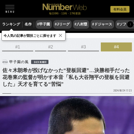
有料会員
毎日6時・11時・17時更新
ランキング
名作
#甲子園
#Jリーグ
#八村塁
#ドジャース
#ソフトバ
〉
×
今人気の記事が競技ごとに探せます
野球
高校野球
ドラフト会議
#1
#2
#3
#4
甲子園の風
BACK NUMBER
佐々木朗希が投げなかった“登板回避”…決勝相手だった
花巻東の監督が明かす本音「私も大谷翔平の登板を回避
した」天才を育てる“苦悩”
2024/08/24 17:23