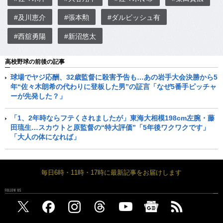
#及川恵介
#張本勲
#ダルビッシュ有
#西舘勇陽
#新沼悠太
高校野球の前後の記事
球場でヤジ応酬、32歳監督に殺害予告も…あの岩手大会決勝から5
年“佐々木朗希の代わりに登板した男”の証言「なぜ5番手ピッチャ
ーが先発した？」
「1、2年時ならフテくされましたが」東海大相模198cm左腕・藤
田琉生…スカウトと原監督の“特大評価”「5年後ワクワクです」
「大人の体になれば」
毎日6時・11時・17時に最新記事をお届けします
FOLLOW US