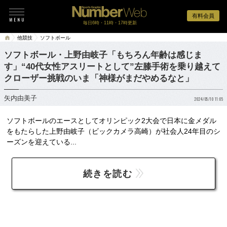
有料会員
毎日6時・11時・17時更新
他競技
ソフトボール
ソフトボール・上野由岐子「もちろん年齢は感じま
す」“40代女性アスリートとして”左膝手術を乗り越えて
クローザー挑戦のいま「神様がまだやめるなと」
矢内由美子
2024/05/10 11:05
ソフトボールのエースとしてオリンピック2大会で日本に金メダル
をもたらした上野由岐子（ビックカメラ高崎）が社会人24年目のシ
ーズンを迎えている...
続きを読む