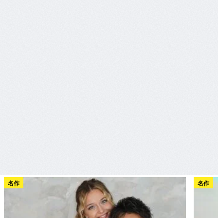
名作
名作