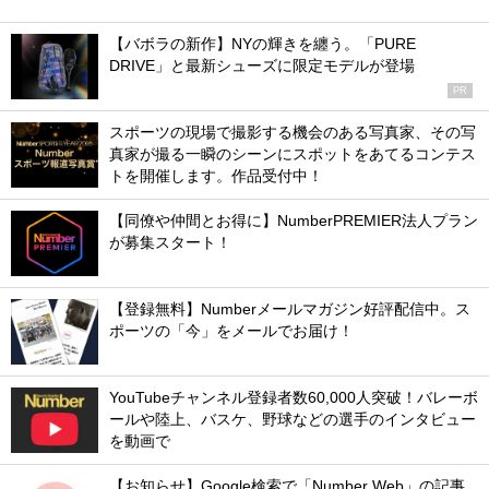
【バボラの新作】NYの輝きを纏う。「PURE
DRIVE」と最新シューズに限定モデルが登場
PR
スポーツの現場で撮影する機会のある写真家、その写
真家が撮る一瞬のシーンにスポットをあてるコンテス
トを開催します。作品受付中！
【同僚や仲間とお得に】NumberPREMIER法人プラン
が募集スタート！
【登録無料】Numberメールマガジン好評配信中。ス
ポーツの「今」をメールでお届け！
YouTubeチャンネル登録者数60,000人突破！バレーボ
ールや陸上、バスケ、野球などの選手のインタビュー
を動画で
【お知らせ】Google検索で「Number Web」の記事