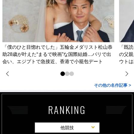
「僕のひと目惚れでした」五輪金メダリスト松山恭
「既読
助28歳が叶えた“まるで映画”な国際結婚…パリで出
の父親
会い、エジプトで急接近、香港で小籠包デート
ウトは
その他の名作記事 >
RANKING
他競技