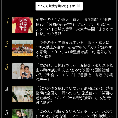
×
ここから競技を選択できます
最新
24時間
週間
卒業生の大半が東大・京大・医学部に!? “偏差
値78”「関西の超進学校」ハンドボール部がイ
ンターハイ出場の衝撃…東大寺学園「まさかの
快挙」のウラ話
「ウチの子って恵まれている」東大・京大に
100人以上が進学…超進学校で「ガチ部活をす
る意義って何？」41歳監督が語った“意外な答
え”の真意
「僕のひと目惚れでした」五輪金メダリスト松
山恭助28歳が叶えた“まるで映画”な国際結婚…
パリで出会い、エジプトで急接近、香港で小籠
包デート
「部活の体を成していない」練習は閑散、熱血
指導は空回り…弱小だった“偏差値78”「関西の
超進学校」ハンドボール部が強豪になった“奇
跡の軌跡”
「ごめん、指輪がないんだ」ポーランド人の妻
についた“小さな嘘”…フェンシング松山恭助28