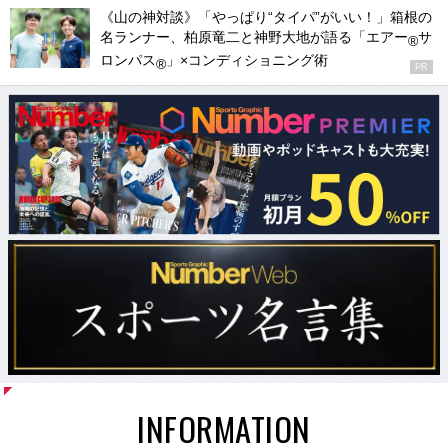
《山の神対談》「やっぱり“タイパ”がいい！」箱根の
名ランナー、柏原竜二と神野大地が語る「エアー
サ
®
ロンパス
」×コンディショニング術
®
PR
INFORMATION