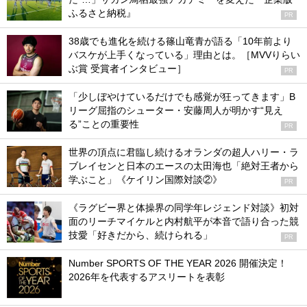
ふるさと納税』
PR
38歳でも進化を続ける篠山竜青が語る「10年前より
バスケが上手くなっている」理由とは。［MVVりらい
ぶ賞 受賞者インタビュー］
PR
「少しぼやけているだけでも感覚が狂ってきます」B
リーグ屈指のシューター・安藤周人が明かす“見え
る”ことの重要性
PR
世界の頂点に君臨し続けるオランダの超人ハリー・ラ
ブレイセンと日本のエースの太田海也「絶対王者から
学ぶこと」《ケイリン国際対談②》
PR
《ラグビー界と体操界の同学年レジェンド対談》初対
面のリーチマイケルと内村航平が本音で語り合った競
技愛「好きだから、続けられる」
PR
Number SPORTS OF THE YEAR 2026 開催決定！
2026年を代表するアスリートを表彰