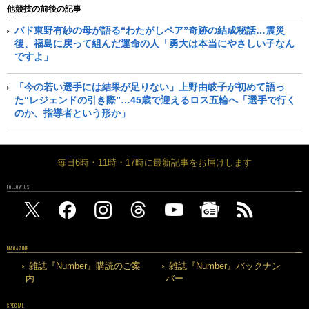
他競技の前後の記事
バド東野有紗の母が語る“わたがしペア”奇跡の結成秘話…震災
後、福島に戻って組んだ運命の人「勇大は本当にやさしい子なん
ですよ」
「今の若い選手には結果が足りない」上野由岐子が初めて語っ
た“レジェンドの引き際”…45歳で迎えるロス五輪へ「選手で行く
のか、指導者という形か」
毎日6時・11時・17時に最新記事をお届けします
FOLLOW US
MAGAZINE
雑誌『Number』購読のご案
雑誌『Number』バックナン
内
バー
SPECIAL