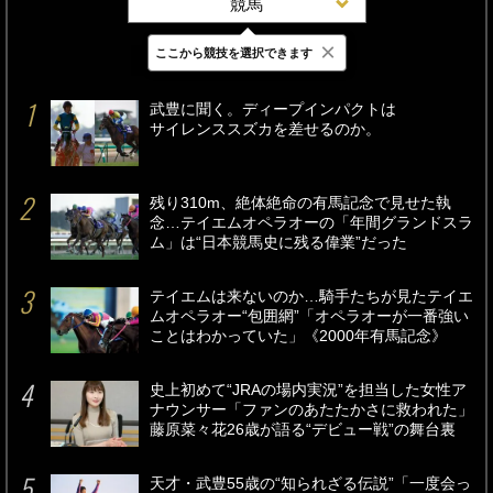
競馬
×
ここから競技を選択できます
最新
24時間
週間
武豊に聞く。ディープインパクトは
サイレンススズカを差せるのか。
残り310m、絶体絶命の有馬記念で見せた執
念…テイエムオペラオーの「年間グランドスラ
ム」は“日本競馬史に残る偉業”だった
テイエムは来ないのか…騎手たちが見たテイエ
ムオペラオー“包囲網”「オペラオーが一番強い
ことはわかっていた」《2000年有馬記念》
史上初めて“JRAの場内実況”を担当した女性ア
ナウンサー「ファンのあたたかさに救われた」
藤原菜々花26歳が語る“デビュー戦”の舞台裏
天才・武豊55歳の“知られざる伝説”「一度会っ