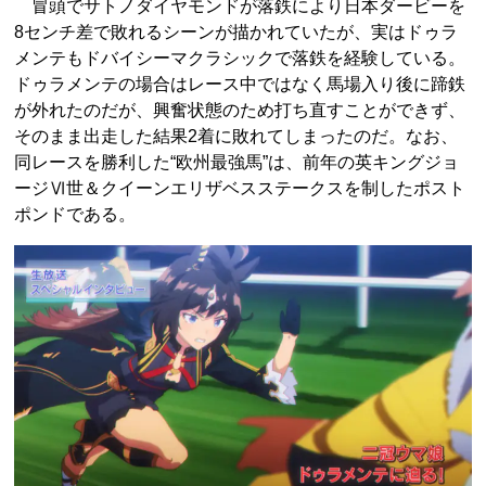
冒頭でサトノダイヤモンドが落鉄により日本ダービーを
8センチ差で敗れるシーンが描かれていたが、実はドゥラ
メンテもドバイシーマクラシックで落鉄を経験している。
ドゥラメンテの場合はレース中ではなく馬場入り後に蹄鉄
が外れたのだが、興奮状態のため打ち直すことができず、
そのまま出走した結果2着に敗れてしまったのだ。なお、
同レースを勝利した“欧州最強馬”は、前年の英キングジョ
ージⅥ世＆クイーンエリザベスステークスを制したポスト
ポンドである。