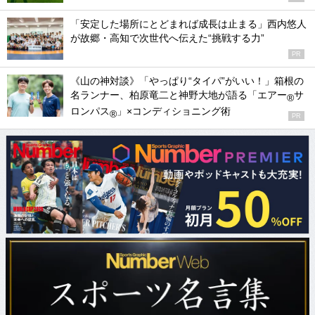
「安定した場所にとどまれば成長は止まる」西内悠人
が故郷・高知で次世代へ伝えた“挑戦する力”
PR
《山の神対談》「やっぱり“タイパ”がいい！」箱根の
名ランナー、柏原竜二と神野大地が語る「エアー
サ
®
ロンパス
」×コンディショニング術
®
PR