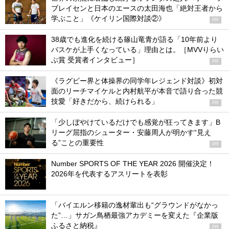
ブレイセンと日本のエースの太田海也「絶対王者から
学ぶこと」《ケイリン国際対談②》
PR
38歳でも進化を続ける篠山竜青が語る「10年前より
バスケが上手くなっている」理由とは。［MVVりらい
ぶ賞 受賞者インタビュー］
PR
《ラグビー界と体操界の同学年レジェンド対談》初対
面のリーチマイケルと内村航平が本音で語り合った競
技愛「好きだから、続けられる」
PR
「少しぼやけているだけでも感覚が狂ってきます」B
リーグ屈指のシューター・安藤周人が明かす“見え
る”ことの重要性
PR
Number SPORTS OF THE YEAR 2026 開催決定！
2026年を代表するアスリートを表彰
「バイエルン移籍の逸材輩出も“グラウンドがなかっ
た”…」サガン鳥栖最強アカデミーを変えた『企業版
ふるさと納税』
PR