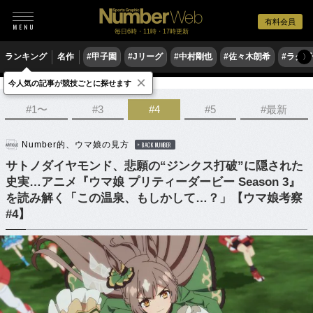
有料会員
毎日6時・11時・17時更新
ランキング
名作
#甲子園
#Jリーグ
#中村剛也
#佐々木朗希
#ラグ
〉
×
今人気の記事が競技ごとに探せます
競馬
#1〜
#3
#4
#5
#最新
Number的、ウマ娘の見方
BACK NUMBER
サトノダイヤモンド、悲願の“ジンクス打破”に隠された
史実…アニメ『ウマ娘 プリティーダービー Season 3』
を読み解く「この温泉、もしかして…？」【ウマ娘考察
#4】