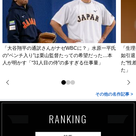
「大谷翔平の通訳さんがナゼWBCに？」水原一平氏
「生理
の“ベンチ入り”は栗山監督たっての希望だった…本
如引退
人が明かす「“31人目の侍”の多すぎる仕事量」
た“性
た」
その他の名作記事 >
RANKING