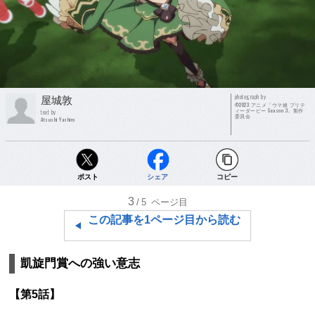
photograph by
屋城敦
©2023 アニメ「ウマ娘 プリテ
ィーダービー Season 3」製作
text by
委員会
Atsushi Yashiro
ポスト
シェア
コピー
3
/5
ページ目
この記事を1ページ目から読む
凱旋門賞への強い意志
【第5話】