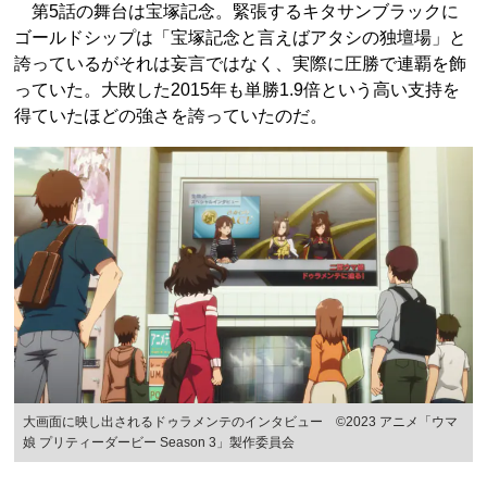
第5話の舞台は宝塚記念。緊張するキタサンブラックに
ゴールドシップは「宝塚記念と言えばアタシの独壇場」と
誇っているがそれは妄言ではなく、実際に圧勝で連覇を飾
っていた。大敗した2015年も単勝1.9倍という高い支持を
得ていたほどの強さを誇っていたのだ。
大画面に映し出されるドゥラメンテのインタビュー ©2023 アニメ「ウマ
娘 プリティーダービー Season 3」製作委員会