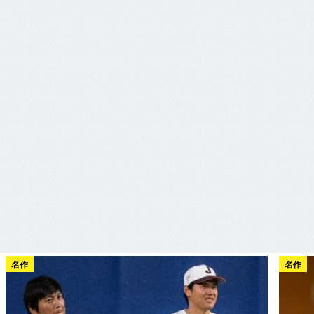
名作
名作