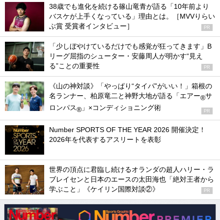
38歳でも進化を続ける篠山竜青が語る「10年前より
バスケが上手くなっている」理由とは。［MVVりらい
ぶ賞 受賞者インタビュー］
PR
「少しぼやけているだけでも感覚が狂ってきます」B
リーグ屈指のシューター・安藤周人が明かす“見え
る”ことの重要性
PR
《山の神対談》「やっぱり“タイパ”がいい！」箱根の
名ランナー、柏原竜二と神野大地が語る「エアー
サ
®
ロンパス
」×コンディショニング術
®
PR
Number SPORTS OF THE YEAR 2026 開催決定！
2026年を代表するアスリートを表彰
世界の頂点に君臨し続けるオランダの超人ハリー・ラ
ブレイセンと日本のエースの太田海也「絶対王者から
学ぶこと」《ケイリン国際対談②》
PR