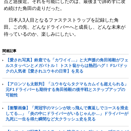
点と急接近。それを可能にしたのは、最後まで諦めずに攻
め続けた角田の走りだった。
日本人3人目となるファステストラップを記録した角
田。この先、どんなドライバーへと成長し、どんな未来が
待っているのか、楽しみにしたい。
関連記事
【愛され写真】鈴鹿でも「カワイイ…」と大声援の角田裕毅がフェ
ルスタッペンとメガバトル！ トスト翁からは熱烈ハグ！ F1パドッ
クの人気者【愛されユウキの日常】を見る
【アロンソも太鼓判】「ユウキならタクマもカムイも超えられる」
元F1ドライバーも期待する角田裕毅の後半戦とステップアップの
可能性
【衝撃画像】「周冠宇のマシンが吹っ飛んで裏返しでコースを滑走
してる…」「炎の中にドライバーがいるじゃんか…」ドライバーが
九死に一生を得た瞬間など大クラッシュ史を見る