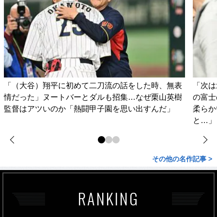
「（大谷）翔平に初めて二刀流の話をした時、無表
「次は
情だった」ヌートバーとダルも招集…なぜ栗山英樹
の富士
監督はアツいのか「熱闘甲子園を思い出すんだ」
柔らか
と…」
その他の名作記事 >
RANKING