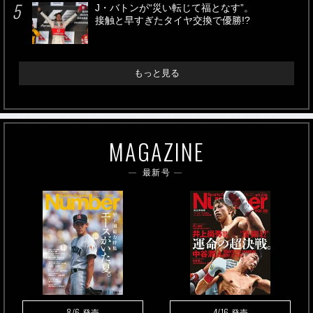
J・バトンが“災い転じて福となす”。
接触と早すぎたタイヤ交換で優勝!?
もっと見る
MAGAZINE
最新号
8/6
4/16