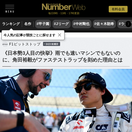
有料会員
毎日6時・11時・17時更新
ランキング
名作
#甲子園
#Jリーグ
#中村剛也
#佐々木朗希
#ラグ
〉
×
今人気の記事が競技ごとに探せます
モータースポーツ
F1
F1ピットストップ
BACK NUMBER
《日本勢3人目の快挙》雨でも速いマシンでもないの
に、角田裕毅がファステストラップを刻めた理由とは