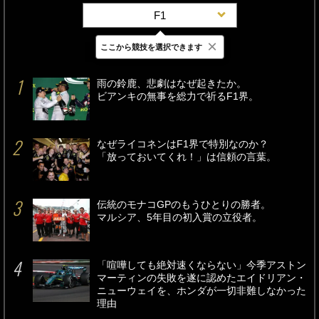
F1
×
ここから競技を選択できます
最新
24時間
週間
雨の鈴鹿、悲劇はなぜ起きたか。
ビアンキの無事を総力で祈るF1界。
なぜライコネンはF1界で特別なのか？
「放っておいてくれ！」は信頼の言葉。
伝統のモナコGPのもうひとりの勝者。
マルシア、5年目の初入賞の立役者。
「喧嘩しても絶対速くならない」今季アストン
マーティンの失敗を遂に認めたエイドリアン・
ニューウェイを、ホンダが一切非難しなかった
理由