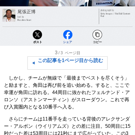
photograph by
尾張正博
Getty Images / Red Bull Content
Pool
text by
Masahiro Owari
ポスト
シェア
コピー
3
/3
ページ目
この記事を1ページ目から読む
しかし、チームが無線で「最後までベストを尽くそう」
と励ますと、角田は再び前を追い始める。すると、ここで
幸運が角田に訪れる。44周目に抜かれたフェルナンド・ア
ロンソ（アストンマーティン）がスローダウン。これで再
び入賞圏内となる10番手へ入る。
さらにチームは11番手を走っている背後のアレクサンダ
ー・アルボン（ウイリアムズ）との差に注目。50周目に15
秒だった差は53周目には21秒にまで広がっていた。この3