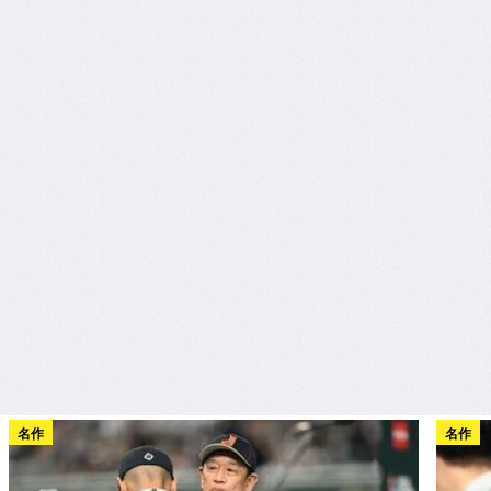
名作
名作