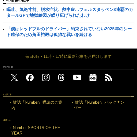
嘔吐、気絶寸前、脱水症状、熱中症…フェルスタッペン3連覇のカ
タールGPで地獄絵図が繰り広げられたわけ
「僕はレッドブルのドライバー」約束されていない2025年のシー
ト確保のため角田裕毅は孤独な戦いを続ける
毎日6時・11時・17時に最新記事をお届けします
FOLLOW US
MAGAZINE
雑誌『Number』購読のご案
雑誌『Number』バックナン
内
バー
SPECIAL
Number SPORTS OF THE
YEAR