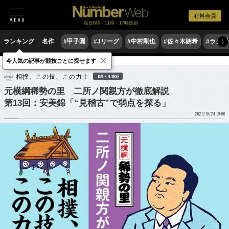
有料会員
毎日6時・11時・17時更新
ランキング
名作
#甲子園
#Jリーグ
#中村剛也
#佐々木朗希
#ラグ
〉
×
今人気の記事が競技ごとに探せます
格闘技
相撲
相撲、この技、この力士
BACK NUMBER
元横綱稀勢の里 二所ノ関親方が徹底解説
第13回：安美錦「“見稽古”で弱点を探る」
2023/10/24 09:00