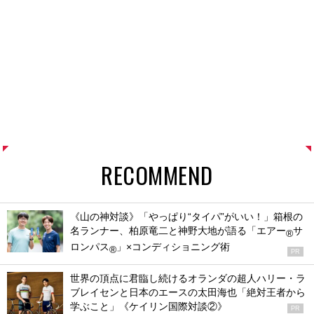
RECOMMEND
《山の神対談》「やっぱり“タイパ”がいい！」箱根の
名ランナー、柏原竜二と神野大地が語る「エアー
サ
®
ロンパス
」×コンディショニング術
®
PR
世界の頂点に君臨し続けるオランダの超人ハリー・ラ
ブレイセンと日本のエースの太田海也「絶対王者から
学ぶこと」《ケイリン国際対談②》
PR