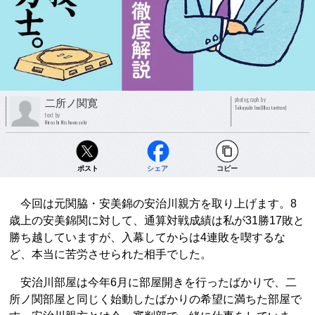
photograph by
二所ノ関寛
Takayuki Ino(Illustariton)
text by
Hiroshi Nishonoseki
ポスト
シェア
コピー
今回は元関脇・安美錦の安治川親方を取り上げます。8
歳上の安美錦関に対して、通算対戦成績は私が31勝17敗と
勝ち越していますが、入幕してからは4連敗を喫するな
ど、本当に苦労させられた相手でした。
安治川部屋は今年6月に部屋開きを行ったばかりで、二
所ノ関部屋と同じく始動したばかりの希望に満ちた部屋で