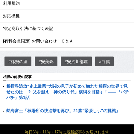
利用規約
対応機種
特定商取引法に基づく表記
[有料会員限定] お問い合わせ・Ｑ＆Ａ
#稀勢の里
#安美錦
#安治川部屋
#白鵬
相撲の前後の記事
相撲界追放“史上最悪”大関の息子が初めて触れた相撲の世界で見
せたのは…？ 父を越え「神の依り代」横綱を目指す！――『バチ
バチ』第1話
熱海富士「秋場所の快進撃を再び。21歳“緊張しぃ”の挑戦」
毎日6時・11時・17時に最新記事をお届けします