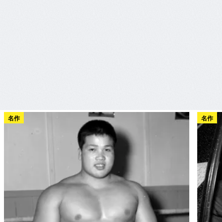
名作
名作