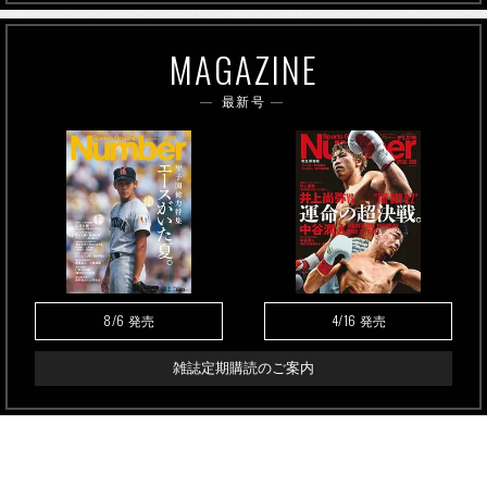
MAGAZINE
最新号
8/6
4/16
発売
発売
雑誌定期購読のご案内