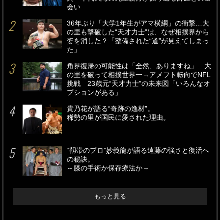
会い
36年ぶり「大学1年生がアマ横綱」の衝撃…大
の里も撃破した“天才力士”は、なぜ相撲界から
姿を消した？「整備された“道”が見えてしまっ
た」
角界復帰の可能性は「全然、ありますね」…大
の里を破って相撲世界一→アメフト転向でNFL
挑戦 23歳元“天才力士”の未来図「いろんなオ
プションがある」
貴乃花が語る“奇跡の逸材”。
稀勢の里が国民に愛された理由。
“靱帯のプロ”妙義龍が語る遠藤の強さと復活へ
の秘訣。
～膝の手術か保存療法か～
もっと見る