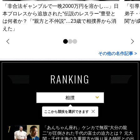
「非合法ギャンブルで一晩2000万円を溶かし…」日
「引導
本プロレスから追放された“伝説のレスラー”豊登と
弟子・
は何者か？「“親方と不仲説”…23歳で相撲界から消
関”が
えた」
その他の名作記事 >
RANKING
相撲
×
ここから競技を選択できます
最新
24時間
週間
「あんちゃん座れ」ケンカで無双“大分の龍
二”が圧倒された千代の富士の迫力とは？ 元大
関・千代大海の九重親方が振り返る師匠との出